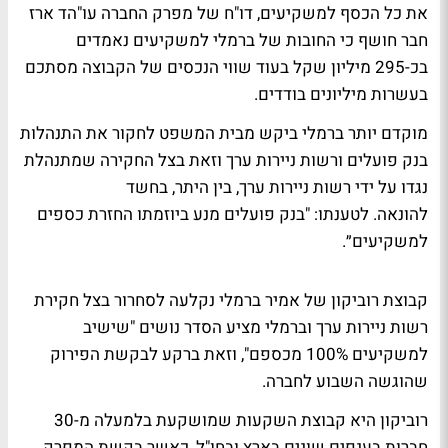
את כל הכסף למשקיעים, דו"ח של מפרק החברה עו"הד ארז
חבר חושף כי החובות של ברמלי למשקיעים נאמדים
בכ-295 מיליון שקל בעוד שווי הנכסים של הקבוצה מסתכם
בעשרות מיליונים בודדים.
מוקדם יותר ברמלי ביקש מבית המשפט לחקור את התנהלות
בנק פועלים ורשות ניירות ערך וזאת בצל החקירה שמתנהלת
נגדו על ידי רשות ניירות ערך, בין היתר, בחשד
להונאה. לטענתו: "בנק פועלים מנע ביוזמתו החזרת כספים
למשקיעים״.
קבוצת רוביקון של אמיר ברמלי נקלעה לסחרור בצל חקירת
רשות ניירות ערך וברמלי מציע הסדר נושים "שישיב
למשקיעים 100% מכספם", וזאת ברקע לבקשת הפירוק
שהוגשה השבוע לחברה.
רוביקון היא קבוצת השקעות שמושקעת בלמעלה מ-30
חברות בענפים שונים בארץ ובחו"ל, כאשר בקשת המפרק