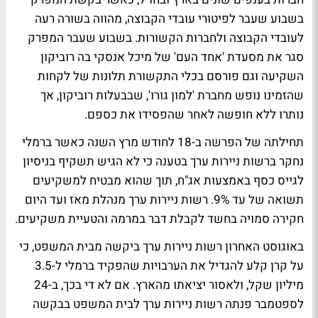
בשבוע שעבר לפיטורי עובדי הקבוצה, מהווה בשורה רעה
לעובדי הקבוצה ולחברות הקשורות. בשבוע שעבר המפרק
סגר את מסעדת 'אחד העם' של מיכל אנסקי בה רוביקון
השקיעה וגם פורסם בכלי התקשורת תלונות של לקחות
שהזמינו נופש מחברת 'למון גורו', שבבעלות רוביקון, אך
נותרו ללא חופשה לאחר שהפסידו את כספם.
תחילתה של הפרשה ב-18 לחודש מרץ השנה כאשר ברמלי
נחקר ברשות ניירות ערך בטענה כי לא הגיש תשקיף בניסיון
לגייס כסף באמצעות אג"ח, תוך שהוא מבטיח למשקיעים
תשואה של עד 9%. רשות ניירות ערך מנהלת מאז ועד היום
חקירה סמויה בחשד לקבלת דבר במרמה והטעיית משקיעים.
באוגוסט האחרון רשות ניירות ערך ביקשה מבית המשפט, כי
על קרן קלע להגדיל את הערבויות שהפקיד ברמלי ל-3.5
מיליון שקל, ולאסור יציאתו מהארץ. אם לא די בכך, ב-24
לספטמבר פנתה רשות ניירות ערך לבית המשפט בבקשה