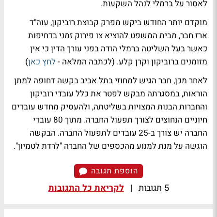
לאסור על ברמלי לנהל השקעות.
מוקדם יותר החודש ביקש מפרק קבוצת רוביקון, עוה"ד
ארז חבר, מבית המשפט להוציא צו פירוק זמני בדחיפות
כאשר בעל השליטה ברמלי הודה בפני עורך הדין כי אין
מזומנים ברוביקון וקרן קלע. (לכתבה המלאה -
לחץ כאן
)
לאחר מכן, חבר הגיש למחוזי בתל אביב בקשה דחופה למתן
הוראות, במסגרתה מבקש לפטר את כלל עובדי רוביקון
והחברות הבנות המצויות בשליטתה, ולהעסיק מחדש עובדים
חיוניים הנחוצים לצורך תפעול החברה. מתוך 80 עובדי
החברה יש צורך ב-25 עובדים לתפעול החברה. הבקשה
הוגשה על מנת למנוע מהכספים של החברה "לרדת לטמיון".
הוספת תגובה
5 תגובות
|
לקריאת כל התגובות