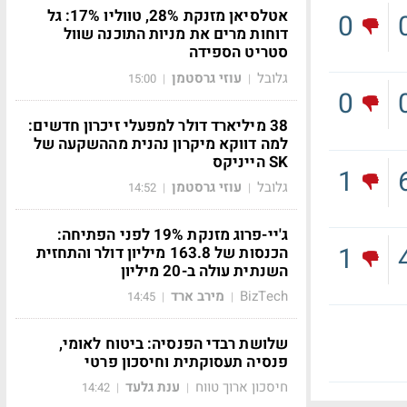
אטלסיאן מזנקת 28%, טווליו 17%: גל
0
דוחות מרים את מניות התוכנה שוול
סטריט הספידה
גלובל
עוזי גרסטמן
15:00
|
|
0
38 מיליארד דולר למפעלי זיכרון חדשים:
למה דווקא מיקרון נהנית מההשקעה של
SK הייניקס
1
גלובל
עוזי גרסטמן
14:52
|
|
ג'יי-פרוג מזנקת 19% לפני הפתיחה:
1
הכנסות של 163.8 מיליון דולר והתחזית
השנתית עולה ב-20 מיליון
BizTech
מירב ארד
14:45
|
|
שלושת רבדי הפנסיה: ביטוח לאומי,
פנסיה תעסוקתית וחיסכון פרטי
חיסכון ארוך טווח
ענת גלעד
14:42
|
|