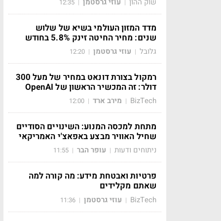
שוק ההון
עוזי גרסטמן
12:35
|
|
מדד המזון העולמי בשיא של שלוש
שנים: מחיר החיטה זינק 5.8% בחודש
גלובל
עוזי גרסטמן
12:20
|
|
רמקול בצורת דונאט במחיר של מעל 300
דולר: זה המכשיר הראשון של OpenAI
BizTech
מירב ארד
12:00
|
|
מתחת למכסה המנוע: השינויים הסודיים
שחיל האוויר מבצע באפאצ'י האמריקאי
ניתוחים ודעות
עופר הבר
11:55
|
|
פרטיות ואבטחת מידע: מה קורה למה
שאתם מקלידים
BizTech
עוזי גרסטמן
11:36
|
|