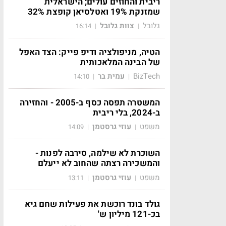
ריבית והחוזים עולים; הישראלית
שמזנקת 19% ואטלסיאן קופצת 32%
גלובל
צוות גלובל
16:14
|
|
הטיה, מניפולציה ודיפ פייק: הצד האפל
של הבינה המלאכותית
BizTech
עמית בר
14:10
|
|
המשטרה תפסה כסף ב-2005 - והחזירה
ב-2024, בלי ריבית
משפט
עוזי גרסטמן
14:09
|
|
השוכרת לא שילמה, סירבה לפנות -
והמשכירה רצתה שהחוב לא ייעלם
משפט
עוזי גרסטמן
13:11
|
|
גולד בונד רוכשת את פעילות שחם גיא
בכ-121 מיליון ש'