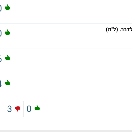
0
דבר. (ל"ת)
0
6
4
3
0