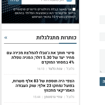
אני מאשר קבלת ניוזלטרים ודיוורים פרסומיים
בדואר אלקטרוני ו/או באמצעות הסלולר בהתאם
למפורט בסעיף 10 בתנאי השימוש
כותרות מתגלגלות
סיטי חותך את ג'טבלו להמלצת מכירה עם
מחיר יעד של 5.30 דולר; המניה נופלת
4% במסחר המוקדם
גלובל
ענת גלעד
16:13
|
|
הצפי היה תוספת של 83 אלף משרות,
ה
בפועל נמחקו 23 אלף: שוק העבודה
האמריקאי מתכווץ
גלובל
עוזי גרסטמן
15:44
|
|