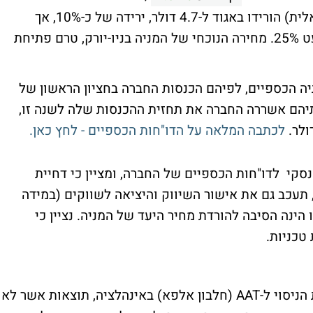
את מחיר היעד, שעמד על 5.2 דולר (מניה דואלית) הורידו באגוד ל-4.7 דולר, ירידה של כ-10%, אך
האפסייד הנוכחי עדיין אטרקטיבי למדי - כמעט 25%. מחירה הנוכחי של המניה בניו-יורק, טרם פתיחת
ה הכספיים, לפיהם הכנסות החברה בחציון הראשון של
ון דולר, ובעקבותיהם אשררה החברה את תחזית ההכנסות שלה לשנה זו,
לכתבה המלאה על הדו"חות הכספיים - לחץ כאן.
קי לדו"חות הכספיים של החברה, ומציין כי דחיית
תעכב גם את אישור השיווק והיציאה לשווקים (במידה
FD, כמובן). דחייה זו הינה הסיבה להורדת מחיר היעד של המניה. נציין כי
טכניות.
בהמלצה מציינים כי למרות האכזבה מתוצאות הניסוי ל-AAT (חלבון אלפא) באינהלציה, תוצאות אשר לא