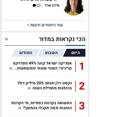
|
מירב ארד
(2)
עוד ניתוחים ודעות
הכי נקראות במדור
היום
השבוע
החודש
1
אמריקה ישראל קונה 49% מפרויקט
קריניצי: השווי שנגזר והמשמעות...
2
נקסט ויז'ן חצתה 205 מיליון דולר
בהזמנות מתחילת השנה
3
התשואה בקרנות כספיות, מי הקרנות
הטובות וכמה תקבלו בהמשך?