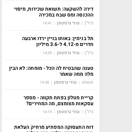
דירה להשקעה: תשואת שכירות, מיסוי
ההכנסה ומס שבח במכירה
נדל"ן
עוזי גרסטמן
14:41
|
|
תל בנימין: באותו בניין ירדו ארבעה
חדרים מ-4.12 ל-3.6 מיליון
נדל"ן
עוזי גרסטמן
14:39
|
|
טענה שהבטיח לה הכל - מומחה: לא הבין
מלה ממה שאמר
משפט
עוזי גרסטמן
14:38
|
|
קריית מטלון בפתח תקווה - מספר
עסקאות מצומצם, מה המחירים?
נדל"ן
עוזי גרסטמן
14:19
|
|
דוח התעסוקה המפתיע מרחיק העלאת