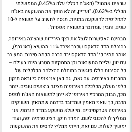
שראינו אתמול" (האג"ח הכללי עלה ב0.45%, הממשלתי
הכללי ב-0.63%). "ועדיין, זה לא הופך את ההשקעה באג"ח
לתחליפית להשקעה במניות. תנסה לחשוב על תשואה ל-10
שנים, ותבין שמדובר בתשואה אפסית".
מבחינת האפשרות לנצל את רצף הירידות שהציגה באירופה,
בהובלת מדד הדאקס שכבר איבד 11% מהשיא (ראו גרף),
אומר תמיר כי "מדד הדאקס ירד הרבה מכמה סיבות: המשבר
עם יוון, עליית התשואות וכן התחקזות מטבע היורו בעולם –
כל הסיבות הללו פוגעות בתוחלת ההצלחה הכלכלית של
החברות באירופה. עם זאת, גם כאן אני צופה כי נראה תיקון
כלפי מעלה, הכלכלה האירופית מציגה ביצועים טובים. יותר
מכך, הבנק המרכזי האירופי לא ייתן לתשואות האג"ח לטפס
הרבה, כך שאני מאמין שמדובר בדרמה שתתאזן. השווקים
באירופה אטרקטיביים. מי שלא מושקע במדד הגרמני, אני
ממליץ לו להכנס לשם. המדד תיקן, הציג פרמיה יפה, ועוד
ימשיך לעלות. עם זאת, הייתי ממליץ להסיט את ההשקעות