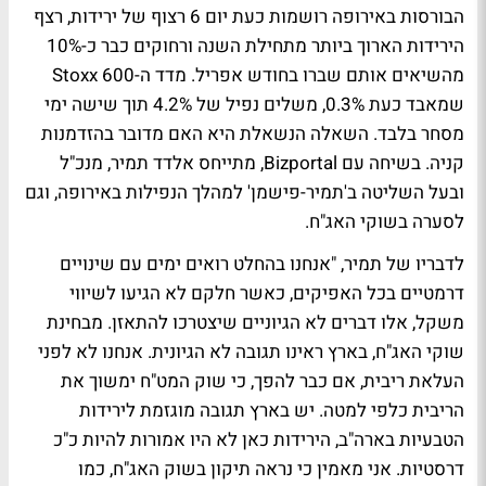
הבורסות באירופה רושמות כעת יום 6 רצוף של ירידות, רצף
הירידות הארוך ביותר מתחילת השנה ורחוקים כבר כ-10%
מהשיאים אותם שברו בחודש אפריל. מדד ה-Stoxx 600
שמאבד כעת 0.3%, משלים נפיל של 4.2% תוך שישה ימי
מסחר בלבד. השאלה הנשאלת היא האם מדובר בהזדמנות
קניה. בשיחה עם Bizportal, מתייחס אלדד תמיר, מנכ"ל
ובעל השליטה ב'תמיר-פישמן' למהלך הנפילות באירופה, וגם
לסערה בשוקי האג"ח.
לדבריו של תמיר,
"אנחנו בהחלט רואים ימים עם שינויים
דרמטיים בכל האפיקים, כאשר חלקם לא הגיעו לשיווי
משקל, אלו דברים לא הגיוניים שיצטרכו להתאזן. מבחינת
שוקי האג"ח, בארץ ראינו תגובה לא הגיונית. אנחנו לא לפני
העלאת ריבית, אם כבר להפך, כי שוק המט"ח ימשוך את
הריבית כלפי למטה. יש בארץ תגובה מוגזמת לירידות
הטבעיות בארה"ב, הירידות כאן לא היו אמורות להיות כ"כ
דרסטיות. אני מאמין כי נראה תיקון בשוק האג"ח, כמו