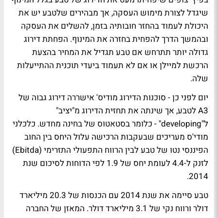
שיגדל לצורת מימוש העסקה, אך מבהירים שלטבע יש את
היכולת לעמוד בהחזר חובותיה בזמן, להשלים את העסקה
ובהמשך הדרך להפחית בחזרה את המינוף. הפחתת דירוג
גדולה יותר תתרחש אם טבע תגדיל את המחיר בהצעת
הרכשת למיילן או אם לא תעמוד ביעדי תוכנית ההתייעלות
שלה.
יום לפני כן - סוכנות הדירוג מודיס' אישררה דירוג גבוה של
A3 לטבע, אך שינתה את תחזית הדירוג מ"יציב"
ל"developing" - כלומר בסטאטוס של בחינה מחדש. כלכלני
מודי'ס מעריכים שבעקבות הרכישה עלול היחס בין החוב
הפיננסי נטו של טבע לבין הרווח התפעולי התזרימי (Ebitda)
לזנק ל-4.4 לעומת יחס של 1.9 לפי הדוחות לסיכום שנת
2014.
טבע סיימה את שנת 2014 עם הכנסות של 20.3 מיליארד
דולר ורווח נקי של 3.1 מיליארד דולר. המאזן של החברה