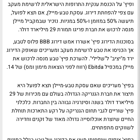
ופיץ' על הכנסת ענקית התרופות הישראלית לרשימת מעקב
עם צפי להפחתת דירוג. עסקת טבע-מיילן, אם תצא לפועל,
תיעשה 50% במזומן ו-50% במניות. נזכיר שבמקביל מיילן
מנסה לרכוש את חברת פריגו תמורת 29 מיליארד דולר.
בסוכנות הדירוג פיץ' אשררו אמש דירוג BBB פלוס לטבע,
אך הכניסו את טבע לרשימת מעקב ומעריכים שאופק הדירוג
ירד מ"יציב" ל"שלילי". להערכת פיץ' טבע מנסה לרכוש את
מיילן במכפיל Ebitda (רווח לפני הוצאות מימון ומס) של 14.
בפיץ' מעריכים שאם עסקת טבע-מיילן תצא לפועל היא
תיצור את חברת הגנריקה הגדולה בעולם עם מכירות של 29
מיליארד דולר בשנה וסינרגיה גבוהה בין החברות. כלכלני
פיץ' שוריים לגבי תחום הגנריקה על רקע התארכות תוחלת
החיים שיוצרת אוכלוסייה גדולה מאוד של זקנים וחדירה
לשווקים מתפתחים.
בפיץ' צופים שיפחיתו מעט את הדירוג של טבע בגלל המינוף