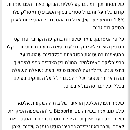
של מסחר תוך יומי. ברקע לעליות הבוקר באחד העם עומדות
קודם כל העליות בוול סטריט בסוף השבוע (הנאסד"ק עלה
1.8% בחמישי-שישי), אבל גם ההסכם בין המעצמות לאירן
מספק רוח גבית.
על פי המסתמן, נראה שלפחות בתקופה הקרובה פרויקט
הגרעין האירני לא יתקדם לעבר פצצה גרעינית ובתמורה יקלו
המעצמות במעט את הסנקציות הכלכליות שהוטלו על
הרפובליקה האיסלמית. המו"מ בין הצדדים צפוי להימשך
כחצי שנה, עד להגעה להסכם סופי. כעת, נשאלת השאלה
מה תהיה ההשפעה של ההסכם הנ"ל על השווקים בעולם
בכלל ועל הבורסה בת"א בפרט.
שלמה מעוז, הכלכלן הראשי של בית ההשקעות אלפא
פלטינום, אמר בשיחה עם Bizportal כי "ההשפעה העיקרית
של ההסכם עם אירן תהיה ירידה נוספת במחירי הנפט. זאת
לאחר שכבר ראינו ירידה במחירי הנפט בזמן השיחות עצמן.