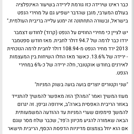
כבר ראינו שירידה כזו גורמת לירידה בשיעור האינפלציה
בעולם המערבי, מובן שהדבר ישפיע גם על מחירי הנפט
בישראל, ובשורה התחתונה זה ימנע עלייה בריבית העולמית."
יש לציין כי מחירי החוזים על הנפט (קרוד) לחודש דצמבר
ירדו כבר לרמה של 94.7 דולר לחבית. מאז חודש ספטמבר
2013 ירד מחיר הנפט מ-108.94 דולר לחבית לרמה הנוכחית
- ירידה של 13.6%. כאשר מאז החלו השיחות בין המעצמות
לאירנים בחודש אוקטובר, חלה ירידה של כ-6% במחירי
הנפט.
"שני וקטורים יוצרים בועה בועה בשוק המניות"
מעוז המשיך ואמר "המהלך הזה מאפשר להמשיך להתנייד
באזור הריבית האפסית בארה"ב, אירופה וביפן. זה יגרום
להמשך פימפום שערי המניות עד ההודעה המשמעותית
הבאה שאמורה להגיע מכיוון ה'פד', שכבר שלח מסר שגם
אם הוא יחל בצמצום מדיניות הדפסת הכסף, הריבית תישאר