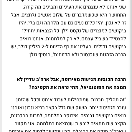
שני אנחנו לא עוצמים את העיניים ומבינים מה קורה.
התחושה היא שכשמדברים על שלום אנשים נלחצים, אבל
זה לא נכון. יהיו כלים נעים גם עם מלחמה וגם בלי, יהיו
ביקושים למוצרים של נקסט ויז'ן. כל הצבאות יתחילו
להצטייד בשביל עצמם, לא רק למלחמות. אנחנו רואים
ביקושים גדולים. העלינו את רף הדיווח ל-2 מיליון דולר, יש
הרבה הזמנות שנכנסות ולא מדווחות", הוסיף גולן.
הרבה הכנסות מגיעות מאירופה, אבל ארה"ב עדיין לא
ממצה את הפוטנציאל, מתי נראה את הקפיצה?
"זה תהליך. חברות שמתחילות לעבוד איתנו וככל שהזמן
עובר מזמינות יותר. השוק שם גדל בקצב בריא ונכון ואנחנו
רואים ביקושים גבוהים. אירופה במלחמה, למרות ההכרזות,
הקצב שם מתאים ליבשת שנמצאת במלחמה. אני מקווה
שארה"ב תיקח את ההובלה. מה שימשיך לדחוף את אירופה