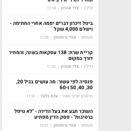
נדל"ן
צלי אהרון
12:10
|
|
ביטל זיכרון דברים יממה אחרי החתימה -
וישלם 4,000 שקל
משפט
עוזי גרסטמן
12:00
|
|
קריית שרת: 138 עסקאות בשנה, והמחיר
דורך במקום
נדל"ן
צלי אהרון
11:52
|
|
פנסיה לפי עשור: מה עושים בגיל 20,
30, 40, 50 ו-60
חיסכון ארוך טווח
ענת גלעד
11:51
|
|
השוכר תבע את בעל הדירה - "לא טיפל
ברטיבות" - פסק הדין מפתיע
משפט
עוזי גרסטמן
10:21
|
|