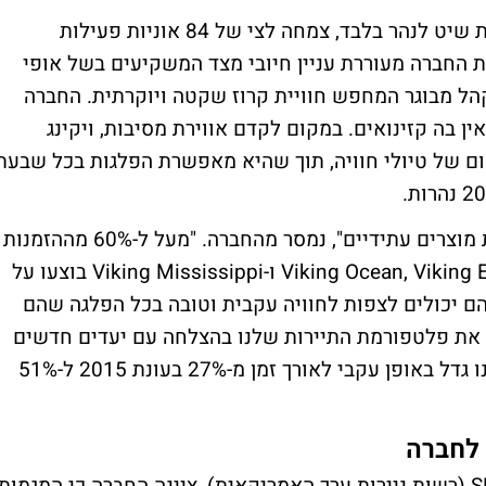
החברה, אשר הוקמה בשנת 1997 עם 4 אוניות שיט לנהר בלבד, צמחה לצי של 84 אוניות פעילות
650, נוסעים בשנת 2023. הנפקת החברה מעוררת עניין חיובי מצד המשקיעים בשל אופי
קהל מבוגר המחפש חוויית קרוז שקטה ויוקרתית. החברה
ה מאפשרת עליית ילדים מתחת לגיל 18 ואין בה קזינואים. במקום לקדם אווירת מסיבות, ויקינג
ם של טיולי חוויה, תוך שהיא מאפשרת הפלגות בכל שבעת
"אנו מנצלים את עוצמת המותג שלנו להשקות מוצרים עתידיים", נמסר מהחברה. "מעל ל-60% מההזמנות
לכל אחת מהעונות הראשונות של Viking Ocean, Viking Expedition ו-Viking Mississippi בוצעו על
הם יכולים לצפות לחוויה עקבית וטובה בכל הפלגה שהם
ב את פלטפורמת התיירות שלנו בהצלחה עם יעדים חדשים
וחוויות חדשות. שיעור הנוסעים החוזרים שלנו גדל באופן עקבי לאורך זמן מ-27% בעונת 2015 ל-51%
 לחברה