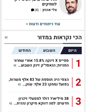
לוותיקים
|
צלי אהרון
(4)
עוד ניתוחים ודעות
הכי נקראות במדור
היום
השבוע
החודש
1
ספייס X זינקה 15.8% אחרי שחרור
המניות; הנאסד״ק זינק השבוע...
2
הצפי היה תוספת של 83 אלף משרות,
בפועל נמחקו 23 אלף: שוק...
3
38 מיליארד דולר למפעלי זיכרון
חדשים: למה דווקא מיקרון נהנית...