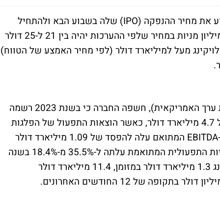
חברת הקרוזים השוויצרית ויקינג, צפויה לקבוע את מחיר ההנפקה (IPO) שלה בשבוע הבא ולהתחיל
להיסחר בבורסה. החברה מתכננת למכור 44 מיליון מניות במחיר שלפי ההערכות יהיה בין 21 ל-25 דולר
לויקינג מעל למיליארד דולר (לפי מחיר האמצע של הטווח)
במסמכי רישום שהגישה ל-SEC (רשות ניירות ערך האמריקאית), חשפה החברה כי בשנת 2023 רשמה
הפסד של 1.85 מיליארד דולר על הכנסות של 4.7 מיליארד דולר, כאשר הוצאות התפעול של הפלגות
הקרוזים עלו ב-33% ל-2.85 מיליארד דולר. ה-EBITDA המתואם עלה להפסד של 1.09 מיליארד דולר
מהפסד של 367 מיליון דולר ב-2022, והרווחיות התפעולית המתואמת עלתה ל-35.5% מ-18.4% בשנה
הקודמת. נכון ל-31 בדצמבר 2023, היו לוויקינג 1.3 מיליארד דולר במזומן, 11.4 מיליארד דולר