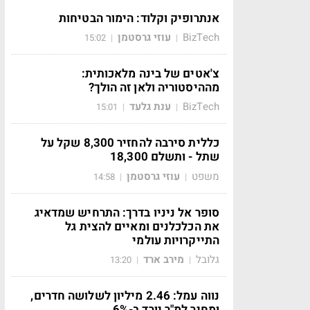
אנתרופיק וקלוד: הימור הבטיחות
BizTech
עוזי גרסטמן
15:02
|
|
צ'אטים של בינה מלאכותית:
מההיסטוריה ולאן זה הולך?
BizTech
ענת גלעד
15:01
|
|
כללית סירבה להחזיר 8,300 שקל על
שתל - ותשלם 18,300
משפט
עוזי גרסטמן
14:58
|
|
סופר אל ניניו בדרך: התרחיש שמדאיג
את הכלכלנים ומאיים להצית גל
התייקרויות עולמי
גלובל
מירב ארד
13:20
|
|
נווה עמל: 2.46 מיליון לשלושה חדרים,
ומחיר למ"ר יורד ב-6%