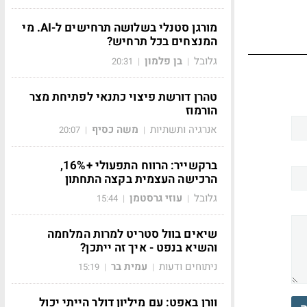
מורגן סטנלי בשלושה תרחישים ל-AI. מי
המנצחים בכל תרחיש?
גלובל
בן פלמון
20:31
|
|
טהרן דורשת פיצוי כתנאי לפתיחת מצר
הורמוז
אנרגיה ותשתיות
משה כסיף
20:07
|
|
ברקשייר: הרווח התפעולי +16%,
הרכישה העצמית בקצה התחתון
גלובל
עוזי גרסטמן
15:44
|
|
שיאים בוול סטריט למרות המלחמה
והשיא בנפט - איך זה ייתכן?
ניתוחים ודעות
עמית בר
15:19
|
|
וורן באפט: עם מיליון דולר הייתי יכול