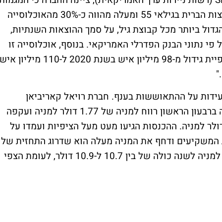
במסגרת הדוח התקופתי שהגישה ויקינג ל-SEC (רשות ניירות ערך האמריקאית), ציינה החברה כי המגמות
הדמוגרפיות פועלות לטובתה. "אוכלוסיית ארצות הברית בגילאי 55 ומעלה מהווה כ-30% מהאוכלוסייה
הגדול ביותר מכל קבוצת גיל, על סמך ההוצאות השנתיות,
עושר בארה"ב על פי נתוני הבנק הפדרלי האמריקאי. בנוסף, אוכלוסייה זו
היא גם זו שצומחת בקצב המהיר ביותר, עם צפיית גידול מ-98 מיליון איש בשנת 2020 ל-110 מיליון אי
עידות על ההתאוששות בענף. חברת רויאל קאריביאן
ROYAL CARIBBEAN CRUISES למשל רשמה ברבעון הראשון רווח למניה של 1.77 דולר למניה ועקפה
ול את הצפי בוול-סטריט שעמד על 1.33 דולר למניה. ההכנסות הגיעו מעט מעל הציפיות ועמדו על
 את המשקיעים ודחף את המניה מעלה הוא שדרוג התחזית של
רויאל, כאשר ענקית הקרוזים צופה כעת רווח למניה לשנה כולה של בין 10.7 ל-10.9 דולר, לעומת הצפי