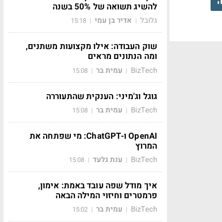
ה
להשיג תשואה של 50% בשנה
גלובל
אדיר בן עמי
15:18
|
|
שוק העבודה: אילו מקצועות משתנים,
ומה הנתונים מראים
BizTech
עמית בר
15:08
|
|
גוגל וג'מיני: הענקית שהתעוררה
BizTech
עמית בר
15:08
|
|
OpenAI ו-ChatGPT: מי שפתחה את
המרוץ
BizTech
ענת גלעד
15:08
|
|
איך מודל שפה עובד באמת: אימון,
פרמטרים וחיזוי המילה הבאה
BizTech
עמית בר
15:02
|
|