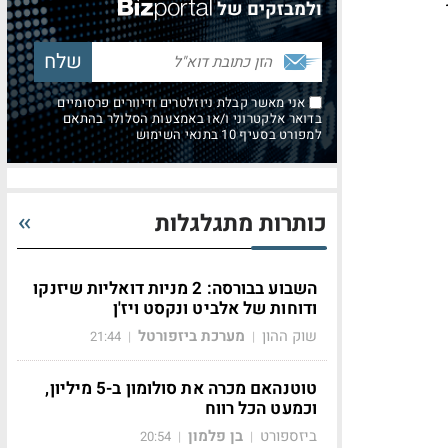
ולמבזקים של
אני מאשר קבלת ניוזלטרים ודיוורים פרסומיים
ש
בדואר אלקטרוני ו/או באמצעות הסלולר בהתאם
למפורט בסעיף 10 בתנאי השימוש
כותרות מתגלגלות
השבוע בבורסה: 2 מניות דואליות שיזנקו
ודוחות של אלביט ונקסט ויז'ן
שוק ההון
מערכת ביזפורטל
21:44
|
|
טוטנהאם מכרה את סולומון ב-5 מיליון,
וכמעט הכל רווח
ביזספורט
בן פלמון
20:54
|
|