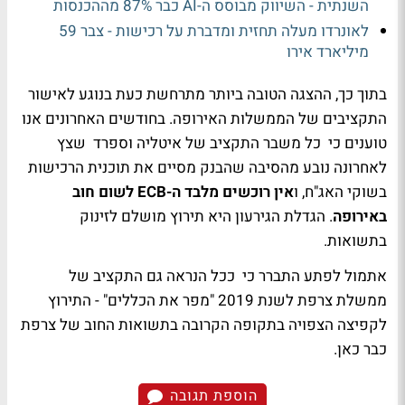
השנתית - השיווק מבוסס ה-AI כבר 87% מההכנסות
לאונרדו מעלה תחזית ומדברת על רכישות - צבר 59
מיליארד אירו
בתוך כך, ההצגה הטובה ביותר מתרחשת כעת בנוגע לאישור
התקציבים של הממשלות האירופה. בחודשים האחרונים אנו
טוענים כי כל משבר התקציב של איטליה וספרד שצץ
לאחרונה נובע מהסיבה שהבנק מסיים את תוכנית הרכישות
בשוקי האג"ח, ו
אין רוכשים מלבד ה-ECB לשום חוב
באירופה
. הגדלת הגירעון היא תירוץ מושלם לזינוק
בתשואות.
אתמול לפתע התברר כי ככל הנראה גם התקציב של
ממשלת צרפת לשנת 2019 "מפר את הכללים" - התירוץ
לקפיצה הצפויה בתקופה הקרובה בתשואות החוב של צרפת
כבר כאן.
הוספת תגובה