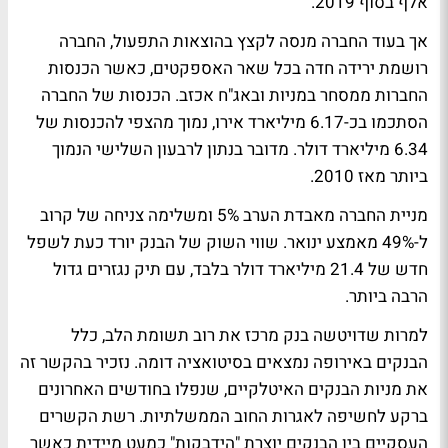
אלף בסוף 2019.
אך בעוד החברה מנסה לקצץ בהוצאות התפעול, החברה
רושמת ירידה חדה בכל שאר האספקטים, כאשר הכנסות
החברות ממסחר במניות ובאג"ח אכזב. הכנסות של החברה
הסתכמו בכ-6.17 מיליארד אירו, נמוך מהצפי להכנסות של
6.34 מיליארד דולר. מדובר בנתון לרבעון השלישי הנמוך
ביותר מאז 2010.
מניית החברה מאבדת הערב 5% ומשלימה צניחה של קרוב
ל-49% מאמצע ינואר. שווי השוק של הבנק יורד כעת לשפל
חדש של 21.4 מיליארד דולר בלבד, עם תיק נגזרים גדול
הרבה ביותר.
למרות שדויטשה בנק מרכז את רוב תשומת הלב, כלל
הבנקים באירופה נמצאים בסיטואציה דומה. נזכיר בהקשר זה
את מניות הבנקים האיטלקיים, שנפלו בחודשים האחרונים
ברקע לחשיפה לאגרות החוב הממשלתיות. רשת הקשרים
העסקיים בין הבנקים יוצרת "הידבקות" כמעט מיידית כאשר