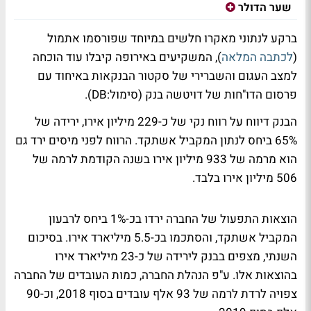
שער הדולר
ברקע לנתוני מאקרו חלשים במיוחד שפורסמו אתמול
(
לכתבה המלאה
), המשקיעים באירופה קיבלו עוד הוכחה
למצב העגום והשברירי של סקטור הבנקאות באיחוד עם
פרסום הדו"חות של דויטשה בנק (סימול:DB).
הבנק דיווח על רווח נקי של כ-229 מיליון אירו, ירידה של
65% ביחס לנתון המקביל אשתקד. הרווח לפני מיסים ירד גם
הוא מרמה של 933 מיליון אירו בשנה הקודמת לרמה של
506 מיליון אירו בלבד.
הוצאות התפעול של החברה ירדו בכ-1% ביחס לרבעון
המקביל אשתקד, והסתכמו בכ-5.5 מיליארד אירו. בסיכום
השנתי, מצפים בבנק לירידה של כ-23 מיליארד אירו
בהוצאות אלו. ע"פ הנהלת החברה, כמות העובדים של החברה
צפויה לרדת לרמה של 93 אלף עובדים בסוף 2018, וכ-90