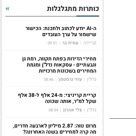
כותרות מתגלגלות
ה-AI יודע לכתוב ולתכנת: הכישור
שישמור על ערך העובדים
קריירה
עמית בר
09:51
|
|
מחירי הדירות בפתח תקווה, רמת גן
וגבעתיים - עסקאות נדל"ן ומגמת
המחירים בשכונות מרכזיות
נדל"ן
עוזי גרסטמן
08:46
|
|
קריית קריניצי: מ-24 אלף ל-38 אלף
שקל למ״ר, אותה שכונה
נדל"ן
צלי אהרון
08:34
|
|
מרום נווה: 2.87 מיליון לארבעה חדרים,
מה קרה למחירים בשנה האחרונה?