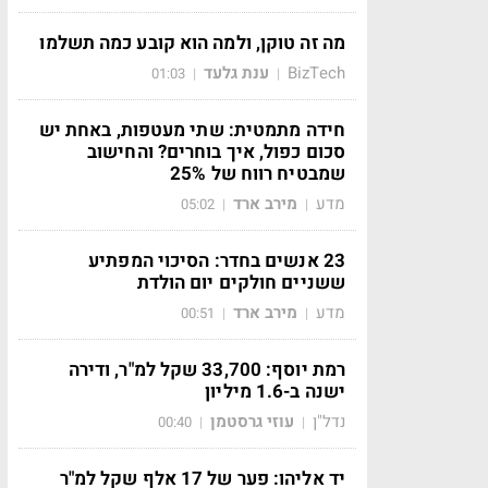
מה זה טוקן, ולמה הוא קובע כמה תשלמו
BizTech
ענת גלעד
01:03
|
|
חידה מתמטית: שתי מעטפות, באחת יש
סכום כפול, איך בוחרים? והחישוב
שמבטיח רווח של 25%
מדע
מירב ארד
05:02
|
|
23 אנשים בחדר: הסיכוי המפתיע
ששניים חולקים יום הולדת
מדע
מירב ארד
00:51
|
|
רמת יוסף: 33,700 שקל למ"ר, ודירה
ישנה ב-1.6 מיליון
נדל"ן
עוזי גרסטמן
00:40
|
|
יד אליהו: פער של 17 אלף שקל למ"ר