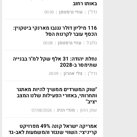
באותו רחוב
נדל"ן
עוזי גרסטמן
00:30
|
|
116 מיליון דולר נגנבו מארנקי ביטקוין:
הכסף עובר לקרנות הסל
גלובל
עוזי גרסטמן
00:08
|
|
נחלת יהודה: 31 אלף שקל למ"ר בבנייה
שתימסר ב-2028
נדל"ן
צלי אהרון
00:09
|
|
"שוק המשרדים ממשיך להיות מאתגר
ותחרותי, באזורי הפעילות שלנו המצב
יציב"
שוק ההון
מנדי הניג
07/08/2026
|
|
אמריקה ישראל קונה 49% מפרויקט
קריניצי: השווי שנגזר והמשמעות לאב-גד