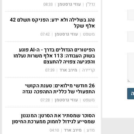
נדל"ן
עוזי גרסטמן
08:33
|
|
נהג בשלילה ולא ידע: הפניקס תשלם 42
אלף שקל
משפט
עוזי גרסטמן
07:42
|
|
הפיטורים הגדולים בדרך - ה-AI פוגע
בשוק העבודה: 113 אלף משרות נעלמו
והפגיעה צפויה להתעצם
קריירה
מירב ארד
07:39
|
|
26 חודשי מילואים: טענת הקושי
התפעולי של כללית התהפכה נגדה
ה
משפט
עוזי גרסטמן
07:28
|
|
הסוכר שמסתיר את הסרטן: המנגנון
שמסייע לגידול לחמוק ממערכת החיסון
מדע
מירב ארד
04:10
|
|