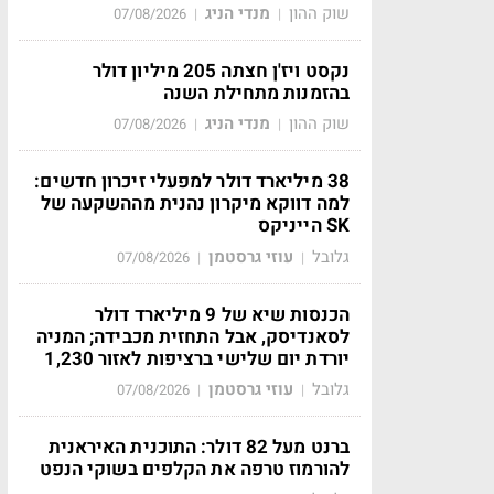
שוק ההון
מנדי הניג
07/08/2026
|
|
נקסט ויז'ן חצתה 205 מיליון דולר
בהזמנות מתחילת השנה
שוק ההון
מנדי הניג
07/08/2026
|
|
38 מיליארד דולר למפעלי זיכרון חדשים:
למה דווקא מיקרון נהנית מההשקעה של
SK הייניקס
גלובל
עוזי גרסטמן
07/08/2026
|
|
הכנסות שיא של 9 מיליארד דולר
לסאנדיסק, אבל התחזית מכבידה; המניה
יורדת יום שלישי ברציפות לאזור 1,230
גלובל
עוזי גרסטמן
07/08/2026
|
|
ברנט מעל 82 דולר: התוכנית האיראנית
להורמוז טרפה את הקלפים בשוקי הנפט