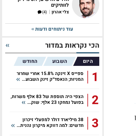
לוותיקים
|
צלי אהרון
(4)
עוד ניתוחים ודעות
הכי נקראות במדור
היום
השבוע
החודש
1
ספייס X זינקה 15.8% אחרי שחרור
המניות; הנאסד״ק זינק השבוע...
2
הצפי היה תוספת של 83 אלף משרות,
בפועל נמחקו 23 אלף: שוק...
3
38 מיליארד דולר למפעלי זיכרון
חדשים: למה דווקא מיקרון נהנית...