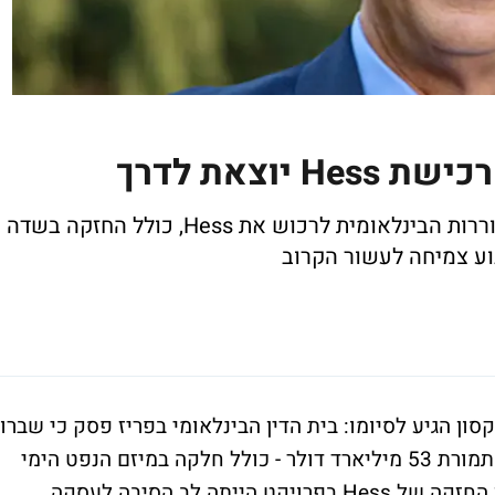
יוצאת לדרך
במהלך דרמטי, שברון קיבלה את אישור הבוררות הבינלאומית לרכוש את Hess, כולל החזקה בשדה
וע צמיחה לעשור הקרוב
ון הגיע לסיומו: בית הדין הבינלאומי בפריז פסק כי שברון
תוכל להשלים את רכישת חברת הנפט Hess תמורת 53 מיליארד דולר - כולל חלקה במיזם הנפט הימי
בגיאנה. מדובר בהישג משמעותי לשברון, שכן החזקה של Hess בפרויקט הייתה לב הסיבה לעסקה,