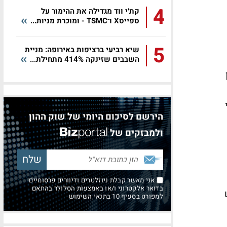
4
קת׳י ווד מגדילה את ההימור על
ספייסX ו־TSMC - ומוכרת מניות...
5
שיא רביעי ברציפות באירופה: מניית
השבבים שזינקה 414% מתחילת...
יליון
י
הירשם לסיכום היומי של שוק ההון
ולמבזקים של
אני מאשר קבלת ניוזלטרים ודיוורים פרסומיים
בדואר אלקטרוני ו/או באמצעות הסלולר בהתאם
יש
למפורט בסעיף 10 בתנאי השימוש