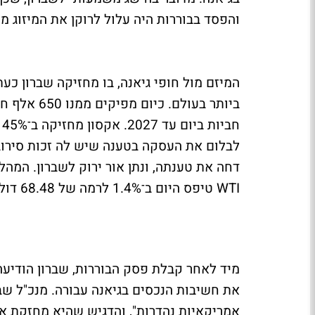
והפסד בבוררות היה עלול לרוקן את המיזוג 
דחה את טענתה, ונתן אור ירוק לשברון. המהל
WTI טיפס היום ב־1.4% לרמה של 68.48 דולר - מה שמעניק רוח גבית נוספת למניות האנרגיה.
את חשיבות הנכסים בגיאנה עבורה. מנכ"ל שברו
אמריקאיות נהדרות", והדגיש שהיא מחזקת א