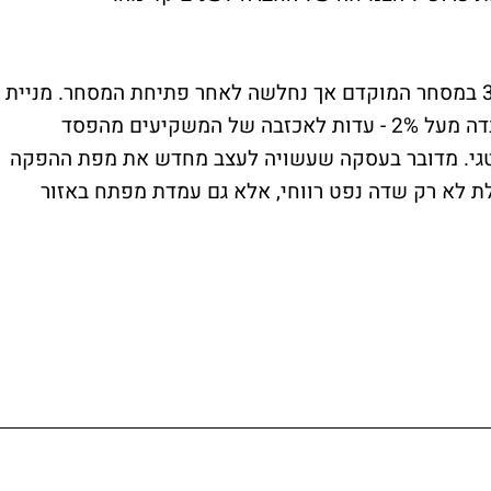
מניית שברון לא הגיבה בעוצמה, עלתה ב־3.2% במסחר המוקדם אך נחלשה לאחר פתיחת המסחר. מניית
Hess עלתה בכ־1.4%, בעוד מניית אקסון איבדה מעל 2% - עדות לאכזבה של המשקיעים מהפסד
גי. מדובר בעסקה שעשויה לעצב מחדש את מפת ההפקה
 לא רק שדה נפט רווחי, אלא גם עמדת מפתח באזור