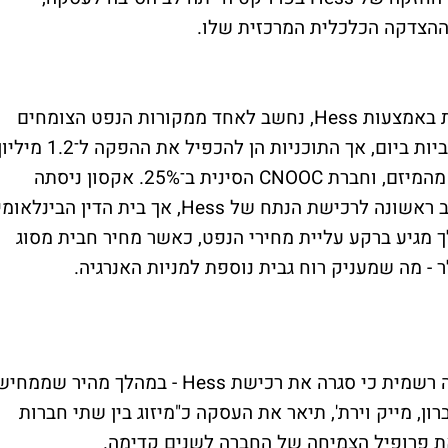
מההצדקה הכלכלית המרכזית שלו.
המיזם מול חופי גיאנה, בו מחזיקה שברון כעת באמצעות Hess, נחשב לאחד ממקורות הנפט הצומחים
ביותר בעולם. כיום מפיקים ממנו 650 אלף חביות ביום, אך התוכניות הן להכפיל את ההפקה ל־1.2 מ
חביות ביום עד 2027. אקסון מחזיקה ב־45% מהמיזם, וחברת CNOOC הסינית ב־25%. אקסון ניסתה
לבלום את העסקה בטענה שיש לה זכות סירוב ראשונה לרכישת הנתח של Hess, אך בית הדין הבינלאומ
ך מגיע ברקע עליית מחירי הנפט, כאשר מחיר חבית מסוג
מיד לאחר קבלת פסק הבוררות, שברון הודיעה רשמית כי סגרה את רכישת Hess - במהלך מהיר שממח
ן, מייק וירת', תיאר את העסקה כ"מיזוג בין שתי חברות
ת פרופיל הצמיחה של החברה לשנים קדימה.