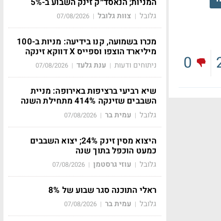
המניות; הנאסד״ק זינק השבוע ב-5%
גלובל
צוות גלובל
07/08/2026
|
|
מכרו בשמועה, קנו בידיעה: מניות ב-100
מיליארד הוצפו וספייס X דווקא זינקה
0
ניתוחים ודעות
ענת גלעד
07/08/2026
|
|
שיא רביעי ברציפות באירופה: מניית
השבבים שזינקה 414% מתחילת השנה
גלובל
עמית בר
07/08/2026
|
|
היצוא מסין זינק 24%; יצוא השבבים
כמעט הוכפל בתוך שנה
גלובל
עוזי גרסטמן
07/08/2026
|
|
ראלי התוכנה סגר שבוע של 8%
גלובל
עמית בר
07/08/2026
|
|