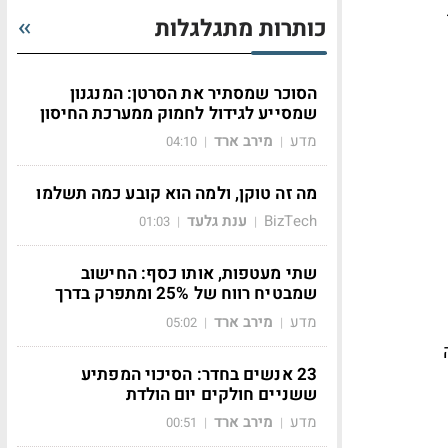
כותרות מתגלגלות
הסוכר שמסתיר את הסרטן: המנגנון
שמסייע לגידול לחמוק ממערכת החיסון
מדע
מירב ארד
04:10
|
|
מה זה טוקן, ולמה הוא קובע כמה תשלמו
BizTech
ענת גלעד
01:03
|
|
שתי מעטפות, אותו כסף: החישוב
שמבטיח רווח של 25% ומתפרק בדרך
מדע
מירב ארד
05:02
|
|
23 אנשים בחדר: הסיכוי המפתיע
ששניים חולקים יום הולדת
מדע
מירב ארד
00:51
|
|