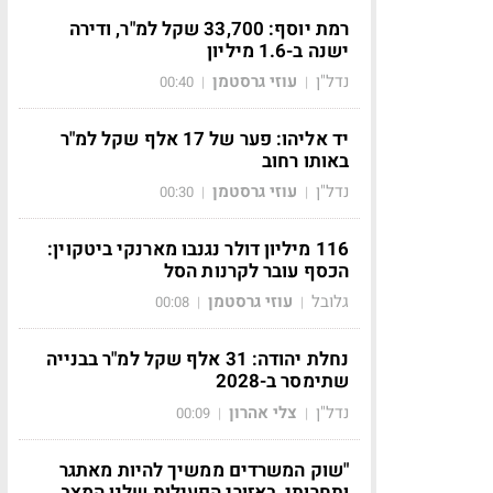
רמת יוסף: 33,700 שקל למ"ר, ודירה
ישנה ב-1.6 מיליון
נדל"ן
עוזי גרסטמן
00:40
|
|
יד אליהו: פער של 17 אלף שקל למ"ר
באותו רחוב
נדל"ן
עוזי גרסטמן
00:30
|
|
116 מיליון דולר נגנבו מארנקי ביטקוין:
הכסף עובר לקרנות הסל
גלובל
עוזי גרסטמן
00:08
|
|
נחלת יהודה: 31 אלף שקל למ"ר בבנייה
שתימסר ב-2028
נדל"ן
צלי אהרון
00:09
|
|
"שוק המשרדים ממשיך להיות מאתגר
ותחרותי, באזורי הפעילות שלנו המצב