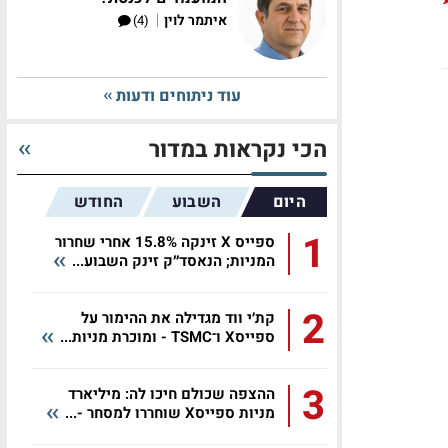
|
איתמר לוין
(4)
עוד ניתוחים ודעות
הכי נקראות במדור
היום
השבוע
החודש
1
ספייס X זינקה 15.8% אחרי שחרור
המניות; הנאסד״ק זינק השבוע...
2
קת׳י ווד מגדילה את ההימור על
ספייסX ו־TSMC - ומוכרת מניות...
3
ההצפה שכולם חיכו לה: מיליארד
מניות ספייסX שוחררו למסחר -...