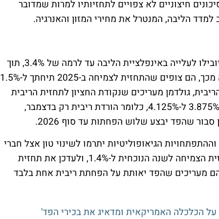
ונים חיצוניים לא צפויים לתחזיותיו למרות שמדובר
מדד הליבה, המנטרל את מחירי המזון והאנרגיה.
בגולדמן זאקס מעריכים שהמכסים החדשים יובילו לעלייה באינפלציית הליבה עד לרמה של 3.4%, תוך
פגיעה בצמיחה של כמעט 1% השנה. כתוצאה מכך, הם צופים שהתחזית לצמיחה ב-2025 תיחתך ל-1.5%
 האבטלה יעלה ל-4.5%. בגזרת הריבית, גולדמן מעריכים שנקודת החציון לתחזית הריבית
לסוף השנה הנוכחית תתעדכן כלפי מעלה, מ-3.875% ל-4.125%, כלומר הורדת ריבית רק בדצמבר,
סבור שהפד יבצע שלוש הפחתות עד סוף 2026.
 וההתפתחויות הגיאופוליטיות יתרמו לשינוי טון אצל חברי
הוועדה. להערכתם, הפד צפוי לצמצם את תחזית הצמיחה לשנה הנוכחית ל-1.4%, ולעדכן את תחזית
ה מ-2.8% ל-3.2%. במקביל, הם מעריכים שהפד יאותת על הפחתת ריבית אחת בלבד
על הכלכלה האמריקאית ומדאיג את בכירי הפד'