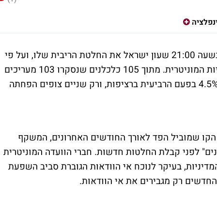
נפלציה
הבנק הפדרלי בארה"ב יפרסם הערב (רביעי) בשעה 21:00 שעון ישראל את החלטת הריבית שלו, ועל פי
הקונצנזוס הרחב בשוק, לא צפוי שינוי במדיניות המוניטרית. מתוך 105 כלכלנים שנסקרו 103 מעריכים
כי הפד ישאיר את הריבית בטווח של 4.25%-4.5% בפעם הרביעית ברציפות, ורק שניים צופים הפחתה
הקו שמוביל הפד לאורך החודשים האחרונים, המשקף
נים" לפני קבלת החלטות חדשות. חברי הוועדה המוניטרית
המדיניות, בעיקר לנוכח אי הוודאות הגוברת סביב השפעת
החדשים רק מגבירים את אי הוודאות.