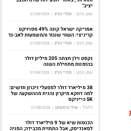
יציב"
שוק ההון
מנדי הניג
07/08/2026
|
|
אמריקה ישראל קונה 49% מפרויקט
קריניצי: השווי שנגזר והמשמעות לאב-גד
שוק ההון
מנדי הניג
07/08/2026
|
|
נקסט ויז'ן חצתה 205 מיליון דולר
בהזמנות מתחילת השנה
שוק ההון
מנדי הניג
07/08/2026
|
|
38 מיליארד דולר למפעלי זיכרון חדשים:
למה דווקא מיקרון נהנית מההשקעה של
SK הייניקס
גלובל
עוזי גרסטמן
07/08/2026
|
|
הכנסות שיא של 9 מיליארד דולר
לסאנדיסק, אבל התחזית מכבידה; המניה