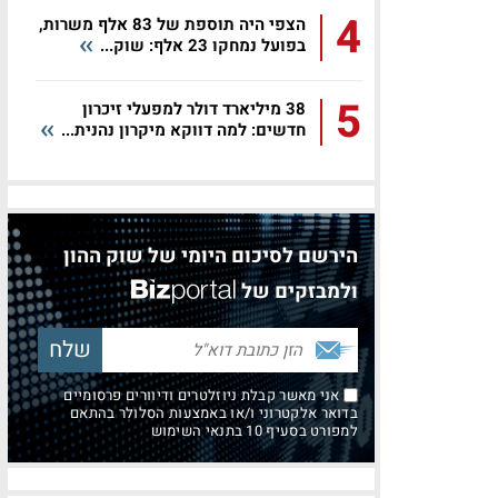
4
הצפי היה תוספת של 83 אלף משרות,
בפועל נמחקו 23 אלף: שוק...
5
38 מיליארד דולר למפעלי זיכרון
חדשים: למה דווקא מיקרון נהנית...
הירשם לסיכום היומי של שוק ההון
ולמבזקים של
אני מאשר קבלת ניוזלטרים ודיוורים פרסומיים
בדואר אלקטרוני ו/או באמצעות הסלולר בהתאם
למפורט בסעיף 10 בתנאי השימוש