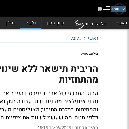
הירשמו
ראשי
שוק ההון
גלובל
נדל"ן
כל הכותרות
ראשי
גלובל
צילום: טוויטר
הריבית תישאר ללא שינוי
מהתחזיות
הבנק המרכזי של ארה"ב יפרסם הערב את הח
נתוני אינפלציה מתונים, שוק עבודה חזק ו
והמתיחות במזרח התיכון; האנליסטים מעריכי
כלפי מטה, מה שעשוי לשנות את ציפיות ה
תמיר חכמוף
18/06/2025 15:15
|