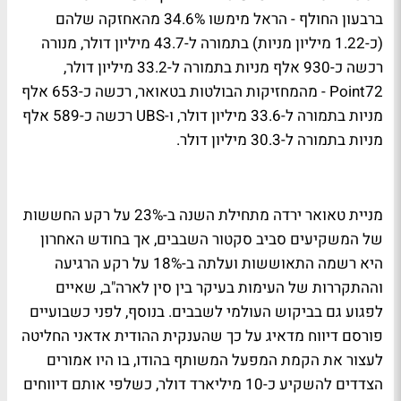
ברבעון החולף - הראל מימשו 34.6% מהאחזקה שלהם
(כ-1.22 מיליון מניות) בתמורה ל-43.7 מיליון דולר, מנורה
רכשה כ-930 אלף מניות בתמורה ל-33.2 מיליון דולר,
Point72 - מהמחזיקות הבולטות בטאואר, רכשה כ-653 אלף
מניות בתמורה ל-33.6 מיליון דולר, ו-UBS רכשה כ-589 אלף
מניות בתמורה ל-30.3 מיליון דולר.
מניית טאואר ירדה מתחילת השנה ב-23% על רקע החששות
של המשקיעים סביב סקטור השבבים, אך בחודש האחרון
היא רשמה התאוששות ועלתה ב-18% על רקע הרגיעה
וההתקררות של העימות בעיקר בין סין לארה"ב, שאיים
לפגוע גם בביקוש העולמי לשבבים. בנוסף, לפני כשבועיים
פורסם דיווח מדאיג על כך שהענקית ההודית אדאני החליטה
לעצור את הקמת המפעל המשותף בהודו, בו היו אמורים
הצדדים להשקיע כ-10 מיליארד דולר, כשלפי אותם דיווחים