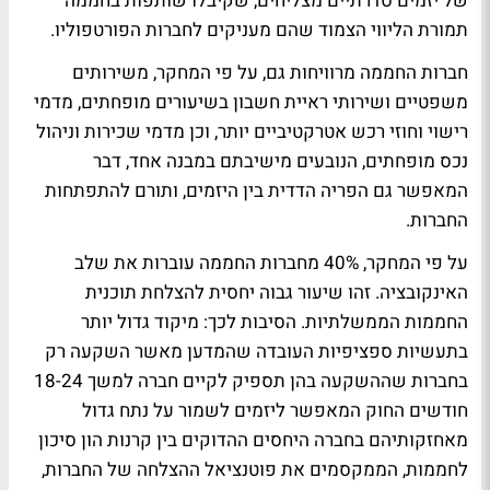
של יזמים סדרתיים מצליחים, שקיבלו שותפות בחממה
תמורת הליווי הצמוד שהם מעניקים לחברות הפורטפוליו.
חברות החממה מרוויחות גם, על פי המחקר, משירותים
משפטיים ושירותי ראיית חשבון בשיעורים מופחתים, מדמי
רישוי וחוזי רכש אטרקטיביים יותר, וכן מדמי שכירות וניהול
נכס מופחתים, הנובעים מישיבתם במבנה אחד, דבר
המאפשר גם הפריה הדדית בין היזמים, ותורם להתפתחות
החברות.
על פי המחקר, 40% מחברות החממה עוברות את שלב
האינקובציה. זהו שיעור גבוה יחסית להצלחת תוכנית
החממות הממשלתיות. הסיבות לכך: מיקוד גדול יותר
בתעשיות ספציפיות העובדה שהמדען מאשר השקעה רק
בחברות שההשקעה בהן תספיק לקיים חברה למשך 18-24
חודשים החוק המאפשר ליזמים לשמור על נתח גדול
מאחזקותיהם בחברה היחסים ההדוקים בין קרנות הון סיכון
לחממות, הממקסמים את פוטנציאל ההצלחה של החברות,