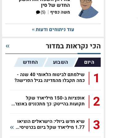
החדש של סין
|
משה כסיף
(5)
עוד ניתוחים ודעות
הכי נקראות במדור
היום
השבוע
החודש
1
שילמתם לביטוח הלאומי 40 שנה -
כמה תקבלו מהמדינה בגיל הפרישה?
2
אופציות ב-150 מיליארד שקל
תקועות בהייטק: כך מתכננים באוצר...
3
שיא חדש ביולי: הישראלים הוציאו
1.77 מיליארד שקל ביום בכרטיסי...