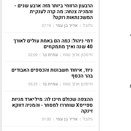
הרבעון הרווחי ביותר מזה ארבע שנים -
והמניה צנחה: מה קרה לענקית
המשכנתאות רוקט?
גלובל
אדיר בן עמי
07:19
|
|
דמי ניהול: כמה הם באמת עולים לאורך
40 שנה ואיך מתמקחים
חיסכון ארוך טווח
עמית בר
02:09
|
|
ניוד, איחוד חשבונות והכספים האבודים
בהר הכסף
חיסכון ארוך טווח
עמית בר
05:25
|
|
ההצפה שכולם חיכו לה: מיליארד מניות
ספייסX שוחררו למסחר - והמניה דווקא
זינקה
גלובל
אדיר בן עמי
01:00
|
|