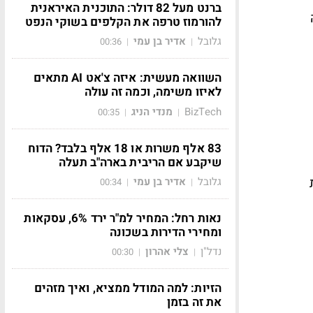
ברנט מעל 82 דולר: התוכנית האיראנית
להורמוז טרפה את הקלפים בשוקי הנפט
גלובל
אדיר בן עמי
00:36
|
|
השוואה מעשית: איזה צ'אט AI מתאים
לאיזו משימה, וכמה זה עולה
BizTech
מנדי הניג
00:35
|
|
83 אלף משרות או 18 אלף בלבד? הדוח
שיקבע אם הריבית בארה"ב תעלה
גלובל
אדיר בן עמי
00:34
|
|
נאות רחל: המחיר למ"ר ירד 6%, עסקאות
ומחירי הדירות בשכונה
נדל"ן
צלי אהרון
00:30
|
|
הזיות: למה המודל ממציא, ואיך מזהים
את זה בזמן