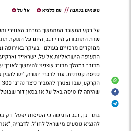
נושאים בכתבה
עם כלביא
אל על
על רקע המשבר המתמשך במרחב האווירי והעו
שרת התחבורה, מירי רגב, היום על השקת תו
ממוקדים מרכזיים בעולם - בעיקר באירופה וב
התעופה הישראליות אל על, ישראייר וארקיע, י
מדובר במהלך מדורג שצפוי להימשך לאורך שב
כניסה קפדנית. עוד לדברי השרה, "יש להבין 
הק
שהיתה לו טיסה באל על או בסאן דור שבוטל
בתוך כך, רגב הדגישה כי הטיסות יפעלו רק בכ
להוציא נוסעים מישראל לחו"ל. לדבריה, "אנחנו