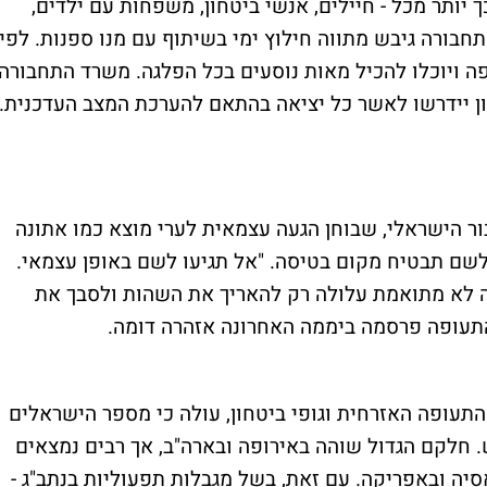
ך יותר מכל - חיילים, אנשי ביטחון, משפחות עם ילדים,
תחבורה גיבש מתווה חילוץ ימי בשיתוף עם מנו ספנות. לפי
יפה ויוכלו להכיל מאות נוסעים בכל הפלגה. משרד התחבורה
חון יידרשו לאשר כל יציאה בהתאם להערכת המצב העדכנית.
ור הישראלי, שבוחן הגעה עצמאית לערי מוצא כמו אתונה
 לשם תבטיח מקום בטיסה. "אל תגיעו לשם באופן עצמאי.
 לא מתואמת עלולה רק להאריך את השהות ולסבך את
 התעופה פרסמה ביממה האחרונה אזהרה דומה.
תעופה האזרחית וגופי ביטחון, עולה כי מספר הישראלים
 הנע בין 100 ל-150 אלף איש. חלקם הגדול שוהה באירופה ובארה"ב, אך רבים נמצאים
באסיה ובאפריקה. עם זאת, בשל מגבלות תפעוליות בנתב"ג -