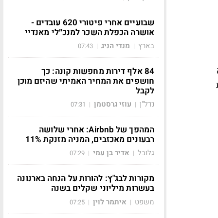
שבועיים אחרי פיטורי 620 עובדים -
אושרה הכפלת השכר למנכ״לי מאנדיי
בארץ
מנדי הניג
07:43
|
|
84 אלף דירות מחפשות קונה: כך
חושפים את המחיר האמיתי שהיזם מוכן
לקבל
נדל"ן
עוזי גרסטמן
07:31
|
|
המהפך של Airbnb: אחרי שלושה
רבעונים מאכזבים, המניה מזנקת 11%
גלובל
אדיר בן עמי
07:29
|
|
מקורות לבג"ץ: להורות על הנחה בארנונה
בעשרות מיליוני שקלים בשנה
משפט
איתמר לוין
07:25
|
|