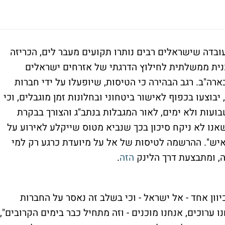
בדה שישראלים רבים נותרו תקועים מעבר לים, הכריזה
כנית ממשלתית לחילוץ הדרגתי של אזרחים ישראלים
ארה"ב. רגב הבהירה כי הטיסות, שיופעלו על ידי חברות
בוצעו בכפוף לאישור ביטחוני ובחלונות זמן מוגבלים, וכי
ועות ולא ימים, לאור המגבלות בנתב"ג והצורך בבקרת
שאנו לא ניקח סיכון בכך שנביא מטוס שייקלע לאירוע על
רקע, שבו נצטרך להסביר כיצד נהרגו 300 איש". ההרשמה לטיסות של אל על מיועדת כרגע רק למי
ה, ומתבצעת דרך הלינק
הזה
.
יוון אחד - אל ישראל - וכי בשלב זה נאסר על החברות
 ערוכים, אנחנו מוכנים - וזה מתחיל כבר בימים הקרובים",