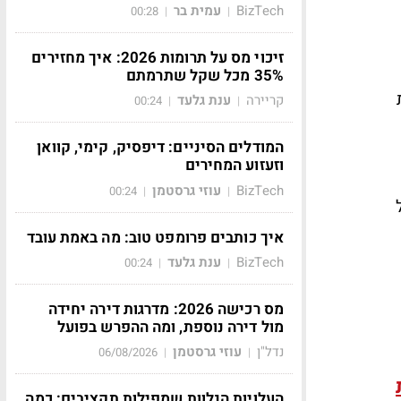
BizTech
עמית בר
00:28
|
|
זיכוי מס על תרומות 2026: איך מחזירים
35% מכל שקל שתרמתם
קריירה
ענת גלעד
00:24
|
|
המודלים הסיניים: דיפסיק, קימי, קוואן
וזעזוע המחירים
BizTech
עוזי גרסטמן
00:24
|
|
איך כותבים פרומפט טוב: מה באמת עובד
BizTech
ענת גלעד
00:24
|
|
מס רכישה 2026: מדרגות דירה יחידה
מול דירה נוספת, ומה ההפרש בפועל
נדל"ן
עוזי גרסטמן
06/08/2026
|
|
העלויות הנלוות שמפילות תקציבים: כמה