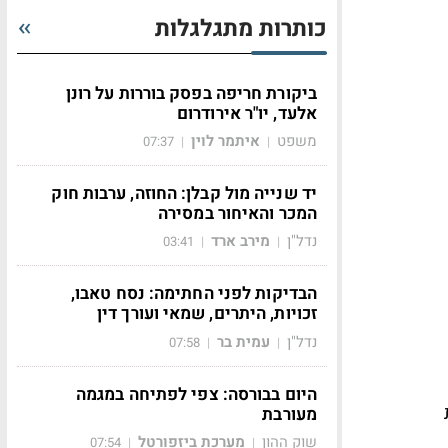
כותרות מתגלגלות
ביקורת חריפה בפסק בוררות על רונן
אלעד, יו"ר אירודרום
משפט
איתמר לוין
07:37
|
|
יד שנייה מול קבלן: החוזה, ערבות חוק
המכר והאיחור במסירה
נדל"ן
מירב ארד
03:41
|
|
הבדיקות לפני החתימה: נסח טאבו,
זכויות, היתרים, שמאי ועורך דין
נדל"ן
עמית בר
07:58
|
|
היום בבורסה: צפי לפתיחה במגמה
מעורבת
שוק ההון
מערכת ביזפורטל
07:54
|
|