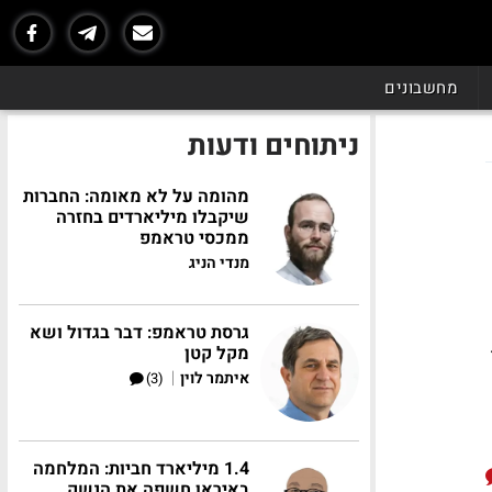
מחשבונים
ניתוחים ודעות
מהומה על לא מאומה: החברות
שיקבלו מיליארדים בחזרה
ממכסי טראמפ
מנדי הניג
גרסת טראמפ: דבר בגדול ושא
מקל קטן
|
איתמר לוין
(3)
1.4 מיליארד חביות: המלחמה
באיראן חשפה את הנשק