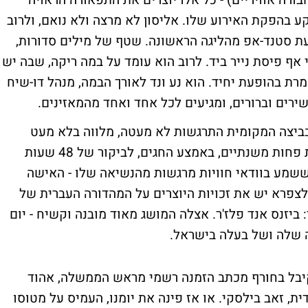
ורה אוויריים) - כל אלו יוצרים את התפאורה הראויה
בהפקת האירוע שלו. אליסון לא מרצה ולא נואם, ולרוב
פעת סטנד-אפ מהליגה הראשונה. שטף של מילים סדורות,
 אף פיסת נייר ביד. לרוב הוא עומד על במה ריקה, שבה יש
רת בהופעת יחיד. הוא נע ונד לאורך הבמה, מנהל דו-שיח
רים וברורים, ומגיעים לכל אחד ואחד מהמאזינים.
 בביצה המקומית התרגשות לא מעטה, מלווה בלא מעט
ציפיות. אחרי ביל גייטס, שנחת כאן לפני קצת פחות משנתיים, באמצע החגים, לביקור של 48 שעות
 ששמע בוודאי חוויות מרגשות מהנשיאה שלו - האישה
 לצפרא יש את זכויות היוצרים על המהדורה העברית של
יזנס אנד פלז'ר. אצלה המושג מאוד מובנה וקשיח - יום
ה שלה ושל בעלה בישראל.
קיבל בחורף מכתב הזמנה רשמי מראש הממשלה, אהוד
ית, זאב בילסקי. או אז פינה את יומנו, העמיס על מטוסו