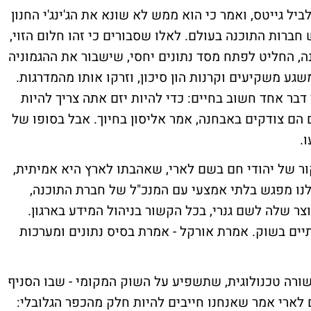
ל גייטס, ואמר כי הוא ממש לא שונא את הג'ינג'י החנון
חברות התוכנה בעולם. לאלו שסבורים כי זהו חלום הזוי,
, החליט לפתח מסד נתונים יחסי, שישבור את ההגמוניה
גע משקיעים וקרנות הון סיכון, וזרקו אותו מהמדרגות.
 אמרנו שלארי המבוגר, בן ה-63, למד דבר אחד חשוב בחיים: כדי להיות יזם אתה צריך להיות
הם צודקים באבחנה, אמר אליסון בחיוך. אבל בסופו של
.
קור של יהודי חם בשם לארי, שאהבתו לארץ היא אמיתית,
לנו מפגש בלתי אמצעי עם המנכ"ל של חברת התוכנה,
 שלה לשם גנרי, בכל הקשור בניהול המידע בארגון.
יים בשוק. אמרת אורקל - אמרת בסיס נתונים ומערכות
שורה טכנולוגית, שתשפיע על השוק המקומי - שבו הסניף
לארי אמר שאנחנו חייבים להיות חלק מהכפר הגלובלי: