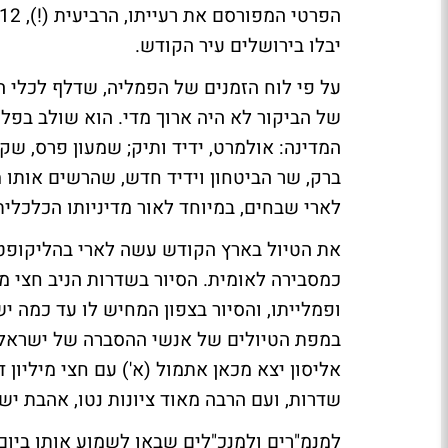
יבלו בירושלים עיר הקודש.
על פי לוח הזמנים של הפמליה, שדלף לכלי הת
של הביקור לא היה ארוך מדי. הוא שולב בפלז
המדינה: אולמרט, ידיד ותיק; שמעון פרס, ש
ברק, שר הביטחון וידיד חדש, שהרשים אותו מאו
לארי שבחים, במיוחד לאור מדיניותו הכלכל
כמסבירה לאומית. הסיור בשדרות הניב חצי מי
ופמלייתו, והסיור בצפון המחיש לו עד כמה י
במפת הטיולים של אנשי ההסברה של ישראל. ב
אליסון יצא מכאן אתמול (א') עם חצי מיליון 
שדרות, ועם הרבה מאוד ציונות נטו, אהבת יש
למנמ"רים ולמנכ"לים שבאו לשמוע אותו ביום