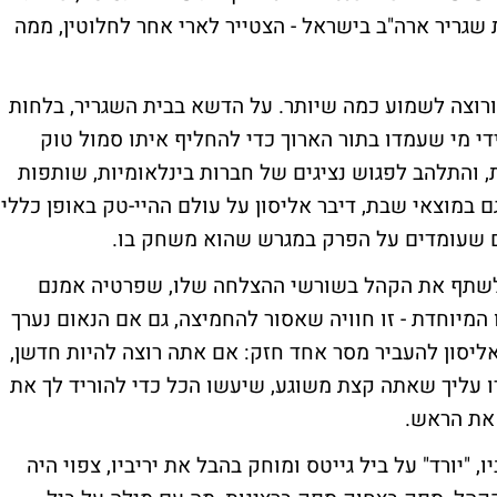
שגריר ארה"ב בישראל - הצטייר לארי אחר לחלוטין, ממה
ך ורוצה לשמוע כמה שיותר. על הדשא בבית השגריר, בלחות
די מי שעמדו בתור הארוך כדי להחליף איתו סמול טוק
, והתלהב לפגוש נציגים של חברות בינלאומיות, שותפות
ם במוצאי שבת, דיבר אליסון על עולם ההיי-טק באופן כללי
ים שעומדים על הפרק במגרש שהוא משחק בו.
ה לשתף את הקהל בשורשי ההצלחה שלו, שפרטיה אמנם
 המיוחדת - זו חוויה שאסור להחמיצה, גם אם הנאום נערך
אליסון להעביר מסר אחד חזק: אם אתה רוצה להיות חדשן,
ידו עליך שאתה קצת משוגע, שיעשו הכל כדי להוריד לך את
 את הראש.
"יורד" על ביל גייטס ומוחק בהבל את יריביו, צפוי היה