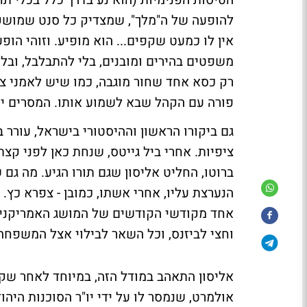
הטיסות הפנימיות (הוא נע בדרך כלל בכלי תחב
להופעה של ה"מלך", שמצדיק כל סנט שמושקע 
אין לו כמעט שקפים... הוא מופיע. וזוהי הו
משפטים בהירים ומובנים, בלי להתבלבל, ובלי
רק כסא אחד שחור מוגבה, כמו שיש לאמני צמ
פורה עם הקהל שבא לשמוע אותו. המסרים ישי
גם ביקורו הראשון וההיסטורי בישראל, עורר
ברוטו, החליט אליסון שגם תורו הגיע. מה גם
הנערצת עליו, אחרי אשתו, כמובן - צפרא כץ.
אחד מקודשי הקודשים של המושג האמריקני: ב
וחצי לביזנס, וכל השאר לבילוי אצל המשפח
אליסון התאהב במודל הזה, במיוחד לאחר ש
אולמרט, שנמסר לו על ידי יו"ר הסוכנות היהוד