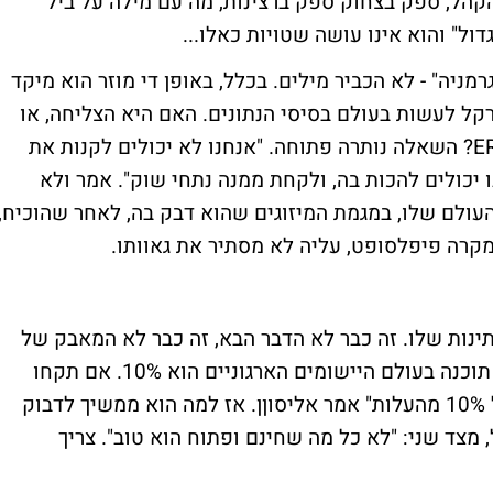
קהל, ספק בצחוק ספק ברצינות, מה עם מילה על ביל
דול" והוא אינו עושה שטויות כאלו...
מניה" - לא הכביר מילים. בכלל, באופן די מוזר הוא מיקד
 לעשות בעולם בסיסי הנתונים. האם היא הצליחה, או
תצליח, לעשות את אותה מהפכה בעולם ה-ERP? השאלה נותרה פתוחה. "אנחנו לא יכולים לקנות את
ו יכולים להכות בה, ולקחת ממנה נתחי שוק". אמר ולא
עולם שלו, במגמת המיזוגים שהוא דבק בה, לאחר שהוכיח,
מקרה פיפלסופט, עליה לא מסתיר את גאוותו.
ינות שלו. זה כבר לא הדבר הבא, זה כבר לא המאבק של
אורקל למען כל העולם. הסיבה: "המשקל של תוכנה בעולם היישומים הארגוניים הוא 10%. אם תקחו
מערכת הפעלה פתוחה – אזי תוזילו בסך הכל 10% מהעלות" אמר אליסוןן. אז למה הוא ממשיך לדבוק
, מצד שני: "לא כל מה שחינם ופתוח הוא טוב". צריך