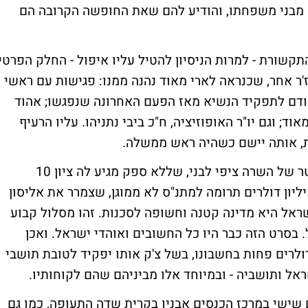
הפרטי המפורסם את רעייתו, הרביעית (!), 12 מבני משפחתו, והודיע להם שאת החופשה הקרובה הם
קשורת - למרות הניסיון להטיל עליו איפול - החלק הפרטי
'ר אחר, שכנראה לארי מאוד נהנה ממנו: פגישות עם ראשי
קודם לתפקיד הנשיא מאז הפעם האחרונה שנפגשו; אהוד
ד; וגם יו"ר האופוזיציה, ח"כ ביבי נתניהו. עליו הרעיף
ית, אותה יישם כשהיה ראש ממשלה.
את הטיול בארץ הקודש עשה לארי בהליקופטר של השרה ציפי לבני, שללא ספק מגיע לה ציון 10
ליון דולרים תרומה למתנ"ס לא ממוגן, שצמרר את אליסון
שראל היא מדינה קטנה וחשופה לסכנות. זהו מסלול קבוע
סרט הזה כבר היו כל החשובים ואוהדי ישראל. ואכן
דולרים פחות בחשבונו, בשל צ'ק אותו יפקיד לטובת תושבי
ראל ותושביה - ובמיוחד אלו מביניהם שהם לקוחותיו.
 שישי במרכז הכנסים אבניו בקרית שדה התעופה, כמו גם