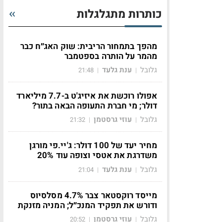
כותרות מתגלגלות
מהפך בתמחור הריבית: שוק האג״ח כבר
מהמר על הותרה בספטמבר
גלובל
ענת גלעד
21:48
|
|
אפולו רוכשת את איזיג'ט ב-7.7 מיליארד
דולר; מי חברת התעופה הבאה בתור?
גלובל
עוזי גרסטמן
21:32
|
|
מחיר יעד של 100 דולר: ג'יי.פי מורגן
משדרגת את אטסי וצופה עוד 20%
גלובל
ענת גלעד
21:04
|
|
מייסד רוקסטאר צבר 4.7% מסלסיוס
ודורש את תפקיד המנכ״ל; המניה מזנקת
גלובל
עוזי גרסטמן
20:52
|
|