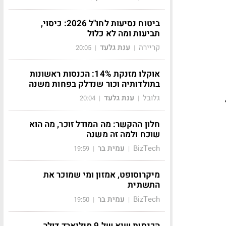
ביטוח נסיעות לחו"ל 2026: כיסוי,
תביעות ומה לא כלול
קריירה
ענת גלעד
20:05
|
|
אוקלו מזנקת 14%: הכנסות ראשונות
בתולדותיה וכור שנדלק בפחות משנה
גלובל
ענת גלעד
20:04
|
|
חלון ההקשר: מה המודל זוכר, מה הוא
שוכח ולמה זה משנה
BizTech
עמית בר
19:59
|
|
מיקרוסופט, אמזון ומי שמוכר את
התשתית
BizTech
עמית בר
19:50
|
|
הכנסות שיא של 9 מיליארד דולר