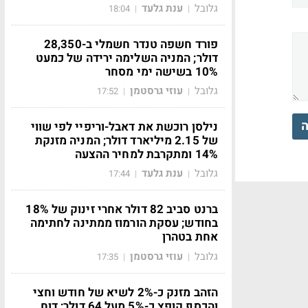
גלובל
ענת גלעד
18:04
|
|
פורד חשפה טנדר חשמלי ב-28,350
דולר; המניה השלימה ירידה של כמעט
10% בשישה ימי מסחר
גלובל
עוזי גרסטמן
17:52
|
|
ה
נילסן רוכשת את דאבל-וריפיי לפי שווי
של 2.15 מיליארד דולר; המניה מזנקת
14% ומתקרבת למחיר ההצעה
גלובל
ענת גלעד
17:44
|
|
ברנט סביב 82 דולר אחרי זינוק של 18%
בחודש; עסקת הורמוז ממתינה לחתימה
אחת בטהרן
גלובל
עוזי גרסטמן
17:35
|
|
הזהב מזנק כ-2% לשיא של חודש וחצי
והכסף קופץ כ-5% מעל 64 דולר; דוח