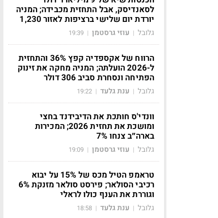
לסאנדיסק, אבל התחזית מכבידה; המניה
יורדת יום שלישי ברציפות לאזור 1,230
גלובל
עוזי גרסטמן
19:39
|
|
הרווח של אקספדיה קפץ 36% והתחזית
ל-2026 הועלתה; המניה מחקה את זינוק
הפתיחה ונסחרת סביב 306 דולר
גלובל
ענת גלעד
19:22
|
|
וונדי'ס חותכת את הדיבידנד בחצי
ומושכת את תחזית 2026; המכירות
בארה״ב צנחו 7%
גלובל
עוזי גרסטמן
19:09
|
|
טראמפ הטיל מכס של 15% על יבוא
רכיבי הסולאר; פירסט סולאר מזנקת 6%
וגוררת את הענף כולו לראלי
גלובל
ענת גלעד
18:58
|
|