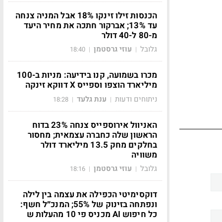
הכנסות זילו זינקו 18% אבל המניה צנחה
עד 13%; אברקור חתכה את מחיר היעד
מ-80 ל-40 דולר
גלובל
עוזי גרסטמן
18:40
|
|
מכרו בשמועה, קנו בידיעה: מניות ב-100
מיליארד הוצפו וספייס X דווקא זינקה
ניתוחים ודעות
ענת גלעד
18:28
|
|
האניוול אירוספייס צנחה 23% בדוח
הראשון שלה כחברה עצמאית; מחסור
בחלקים מחק 13.5 מיליארד דולר
משוויה
גלובל
עוזי גרסטמן
18:16
|
|
דוקסימיטי הכפילה את עצמה בין לילה
ונפתחה בזינוק של 55%; המנכ״ל חשף:
כל חיפוש AI מכניס פי 10 מהעלות ש