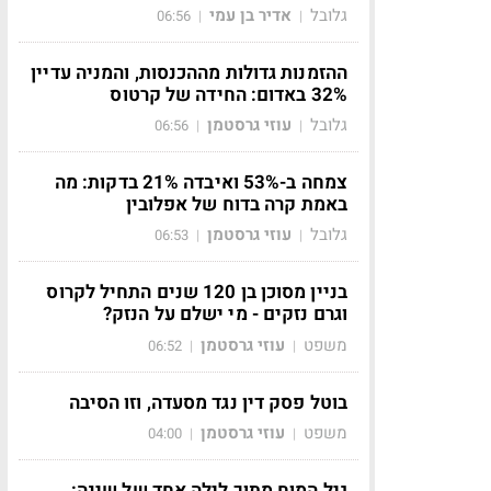
גלובל
אדיר בן עמי
06:56
|
|
ההזמנות גדולות מההכנסות, והמניה עדיין
32% באדום: החידה של קרטוס
גלובל
עוזי גרסטמן
06:56
|
|
צמחה ב-53% ואיבדה 21% בדקות: מה
באמת קרה בדוח של אפלובין
גלובל
עוזי גרסטמן
06:53
|
|
בניין מסוכן בן 120 שנים התחיל לקרוס
וגרם נזקים - מי ישלם על הנזק?
משפט
עוזי גרסטמן
06:52
|
|
בוטל פסק דין נגד מסעדה, וזו הסיבה
משפט
עוזי גרסטמן
04:00
|
|
גיל המוח מתוך לילה אחד של שינה: