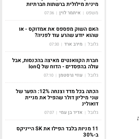
מינית מילולית ברשתות חברתיות
משפט
איתמר לוין
07:36
|
|
האם השוק מפספס את אמדוקס - או
שהוא יודע שהרע עוד לפניה?
גלובל
מירב ארד
07:30
|
|
חברת הקוואנטים מאיצה בהכנסות, אבל
עולה בהפסדים - הדוח של IonQ
גלובל
עוזי גרסטמן
07:10
|
|
הכתה בכל מדד וצנחה 12%: הפער של
שני מיליון דולר שהפיל את מניית
דואולינ
גלובל
אדיר בן עמי
07:07
|
|
11 מניות בלבד הפילו את SK הייניקס
ב-30%