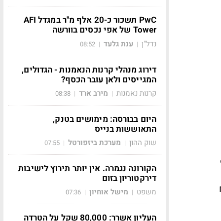
PwC תשכור כ-20 אלף מ"ר במגדל AFI
Tower של אפי נכסים בוורשה
נדל"ן
ענת גלעד
08:52
|
|
דירוג מנהלי קרנות הנאמנות - הגדולים,
המגייסים ולאן עובר הכסף?
קרנות נאמנות
מירב ארד
08:38
|
|
היום בבורסה: מימושים בטנק,
התאוששות בנייס
שוק ההון
מערכת ביזפורטל
07:55
|
|
,
הקורונה נגמרה. אין יותר תירוץ לישיבות
דירקטוריון בזום
משפט
מישל אוחיון
07:36
|
|
העליון אשרר: 80,000 שקל על הטרדה