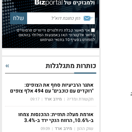
ולמבזקים של
אני מאשר קבלת ניוזלטרים ודיוורים פרסומיים
בדואר אלקטרוני ו/או באמצעות הסלולר בהתאם
למפורט בסעיף 10 בתנאי השימוש
כותרות מתגלגלות
אתגר הרביעיות סחף את הצופים:
"רוקדים עם כוכבים" עם 494 אלף צופים
תקשורת ומדיה
מירב ארד
09:17
|
|
אורמת מעלה תחזית: ההכנסות צמחו
ב-10.6%, הרווח הנקי ירד ב-3.4%
שוק ההון
מירב ארד
09:09
|
|