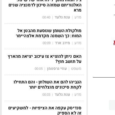
האלגוריתם שמזהה סיכון לדמנציה שנים
מרא
מדע
ענת גלעד
00:40
|
|
מולקולת השומן שנוסעת מהבטן אל
המוח: כך השמנה מקדמת אלצהיימר
מדע
מירב ארד
00:09
|
|
האם ניתן להוציא צו עיכוב יציאה מהארץ
על תושב חוץ?
משפט
עוזי גרסטמן
00:05
|
|
הגביהו להם את השולחן - והם התחילו
לקחת סיכונים מוצלחים יותר
מדע
ענת גלעד
00:03
|
|
סנדיסק עקפה את הציפיות - למשקיעים
זה לא הספיק