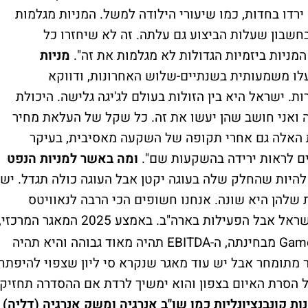
ירדו בחדות, כמו שיעורי הילודה למשל. המניות מגלמות
שבון שעלות הביצוע גם עלתה. זה לא שיחזרו כל
מניות ביזמיות הגדולות לא מגלמות את זה".
מניות
 עלו משמעותית בשנתיים-שלוש האחרונות, ודווקא
ת. ישראל היא בין הזולות בעולם לג'יגה גלישה. היכולת
 ואני חושב שהן יעשו את זה. כל שקל של העלאת מחיר
 האלה גם אחרי תקופה של השקעה מאסיבית, בעיקר
ים לראות ירידה בהשקעות שם".
ומה באשר למניות הנפט
להיות שהחלק שלה בעוגה יקטן אבל העוגה כולה תגדל. יש
שלהן היא שונה. אנחנו חשופים הכי הרבה לנאוויטס
, שנסחרת אמנם בישראל אבל הפעילות בארה"ב. באמצע 2025 המאגר המרכזי
שננדואה, צריך להיכנס להנבה, זה Game Changer מבחינתה, ה-EBITDA תהיה מאוד גבוהה והיא תהיה
ר מתומחר אבל יש עוד מאגר שנקרא סי ליון שצפוי להיפתח
ל הסרת האיום בצפון והוא ימשיך לרדת אם ההסדרה תחזיק
 קונבנציונליות כמו שו"ב אנרגיה ומשק אנרגיה (דליה)