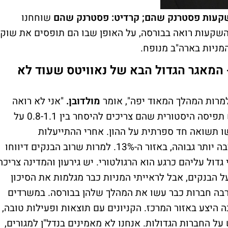
שקעות פסטרנק שהם; קרדיט: פסטרנק שהם
שוחחנו
שקעות רואה בבורסה, על האופן שבו הם תופסים את שוק
ניות בארה"ב מנופח.
- המאגר הגדול הבא של נאוויטס שעוד לא
למרות המהלך המאוד יפה", אומר
מולדובן.
"אני לא רואה
אותם עולים בעוד 35% אבל הם מעניינים. יש תפיסה היסטורית שהם צריכים להיסחר בין 0.8-1.1 על
שו תשואה חד ספרתית על ההון. אחרי ההתייעלות
והשיפורים אני חושב שהתשואה המייצגת הרבה יותר גבוהה, באזור ה-13%. למרות שרוב הבנקים דיווחו
גדול עליהם כרגע הוא הרגולטורי. יש גירעון והמדינה צריכה
 הבנקים, אבל לראייתי המניות כבר מגלמות את הסיכון
בה חברות כבר עשו את המהלך שלהן בבורסה. במשרדים
ה היצע באזור המרכז. הקניונים עם תוצאות ופעילות טובה,
ל החברות הגדולות. אנחנו לא מאמינים בנדל"ן למגורים,