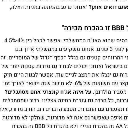
תם רואים אותן?
"אנחנו כרגע בהמתנה במניות האלה,
"שוק האג"ח מאוד מעניין בעיקר בזכות נכס הבסיס שהוא האג"ח הממשלתי. אפשר לקבל בין 4%-4.5%
תשואה, אלו תשואות שיכלנו רק לחלום עליהן לפני 3 שנים. אנחנו משקיעים בממשלתי ארוך וגם
י המרווחים קטנים גם בגלל הכסף הגדול של המוסדיים. זה
ם בישראל ואנחנו יכולים לבחור גם סדרות קטנות יותר של
ות גם ינצלו את המצב לגייס עוד. אפשר לבנות היום תיק
אגח מאוזן עם ממשלתי שקלי ארוך וקונצרני קצר עם תשואות של 6%. לא חושב שזה יישאר לאורך זמן
 מסביר מולדובן.
על איזה אג"ח קונצרני אתם מסתכלים?
רות, כל חברה גם עוברת בחינה אצלינו. ברור שמסתכלים
ו ונפגשים עם החברות. מטבע הדברים רוב החוב מדורג, אלה
ם איפה שאפשר גם אגח לא מדורגות, שחלקן לא מדורגות
רק בגלל גודל הסדרה ובלי קשר לאיכות. לא כל AA זה בהכרח קנייה ולא בהכרח כל BBB זה בהכרח