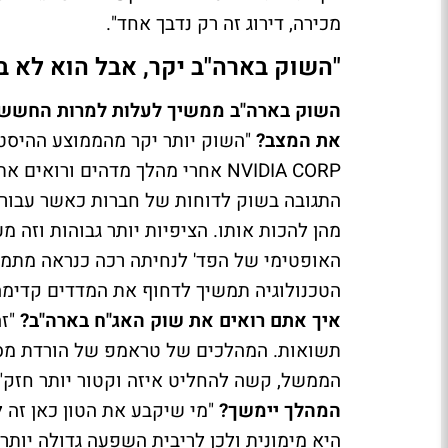
מכירה, דירוג זה רק נדבך אחד".
"השוק בארה"ב יקר, אבל הוא לא ב
השוק בארה"ב ממשיך לעלות למרות החששו
את המצב?
"השוק יותר יקר מהממוצע ההיסטור
NVIDIA CORP אחרי מהלך מדהים ורו
התגובה בשוק לדוחות של חברות כאשר עבור 
מהן להכות אותו. הציפיות יותר גבוהות וזה 
האופטימי של הפד' לנחיתה רכה כנראה מתממש, 
הטכנולוגיה תמשיך לדחוף את המדדים קדימה.
איך אתם רואים את שוק האג"ח בארה"ב?
"זה
תשואות. המהלכים של טראמפ של הורדת מסים 
הממשל, קשה להחליט איזה וקטור יותר חזק"
המהלך יימשך?
"מי שיקבע את הטון כאן זה 
היא מימונית ולכן לריבית השפעה גדולה יותר