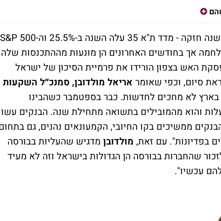
הם
שוקי המניות בארץ ובארה"ב בדרך לסגור עוד שנה חזקה - מדד ת"א 35 עלה השנה ב-25.5% וה-S&P 500
ות המלחמה אך בחודשים האחרונים הן מונעות מההתכנסות שלה
פסקת האש בצפון הורידו את פרמיית הסיכון של ישראל
ת סיום, וכפי שאומר
אריאל מולדובן, סמנכ״ל השקעות
 בארץ לא מחכים לחדשות. כבר בספטמבר כשהבינו
ות והוא מהמובילים בתשואה מתחילת שנה. הבנקים עשו
בה. הבנקים ממשיכים בקו החיובי, הקמעונאים נהנים, גם בתחום
ים בפדיונות". עם זאת,
מולדובן
מדגיש שהעליות בבורסה
כור שהחברות בבורסה הן הגדולות בישראל וזה לא מעיד
הם עכשיו".