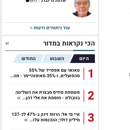
|
שלמה גרינברג
(61)
עוד ניתוחים ודעות
הכי נקראות במדור
היום
השבוע
החודש
1
טאואר עם אפסייד של 55%
מהפועלים, ו-35% מאופנהיימר - מה...
2
משפחת פוזיס מבצרת את השליטה
בנובולוג - חוסמת את אלי דהן...
3
איי סי אל: הרווח זינק ב-47% לכ-137
מיליון דולר; ההכנסות עלו...