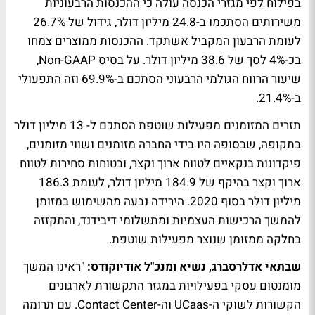
בפילוח לפי מגזרי הכנסה עולה כי ההכנסות הרבעוניות
משירותים הסתכמו ב-24.8 מיליון דולר, גידול של 26.7%
לעומת הרבעון המקביל אשתקד. ההכנסות ממוצרים צמחו
בכ-4% לסך של 38.6 מיליון דולר. על בסיס Non-GAAP,
שיעור הרווח הגולמי הרבעוני הסתכם ב-69.9% וזה התפעולי
ב-21.4%.
תזרים המזומנים מפעילות שוטפת הסתכם ל- 13 מיליון דולר
בתקופה, שבסופה היו בידי החברה מזומנים ושווי מזומנים,
פיקדונות בנקאיים לטווח ארוך וקצר, ובטוחות סחירות לטווח
ארוך וקצר בהיקף של 184.9 מיליון דולר, לעומת 186.3
מיליון דולר בסוף 2020. הירידה נבעה מהשימוש במזומן
להמשך הרכישות העצמיות ומתשלומי דיבידנד, והתקזזה
בחלקה ממזומן שנוצר מפעילות שוטפת.
שבתאי אדלרסברג, נשיא ומנכ"ל אודיוקודס:
"ראינו המשך
מומנטום עסקי בפעילויות במגזר התקשורת לארגונים
הקשורות לשוקי ה-UCaas וה-Contact Center. עם תרומה