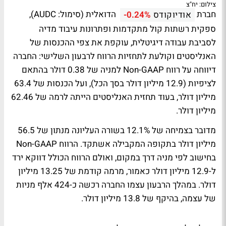
צילום: יח"צ
חברת
הדואלית (סימול: AUDC),
אודיוקודס
-0.24%
ספקית רשתות קול מתקדמות ופתרונות עיבוד מדיה
לסביבת עבודה דיגיטלית, עוקפת את צפי ההכנסות של
האנליסטים וקולעת לתחזיות הרווח לרבעון השלישי: החברה
דיווחה על רווח Non-GAAP למניה של 0.38 דולר בהתאם
לציפיות (12.9 מיליון דולר בסך הכל), ועל הכנסות של 63.4
מיליון דולר, בעוד תחזית האנליסטים הייתה לרמה של 62.46
מיליון דולר.
מדובר בצמיחה של 12.1% בשורה העליונה מנתון של 56.5
מיליון דולר בתקופה המקבילה אשתקד. הרווח Non-GAAP
בחישוב לפי מניה דרך במקום, ואולם הרווח הכולל דווקא ירד
ל-12.9 מיליון דולר כאמור, מרמה קודמת של 13.25 מיליון
דולר. במהלך הרבעון עצמו החברה רכשה כ-424 אלף מניות
של עצמה, בהיקף של 13.8 מיליון דולר.