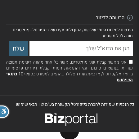
הרשמה לדיוור
הירשם לסיכום היומי של שוק ההון ולמבזקים של ביזפורטל - ניוזלטרים
חובה לכל משקיע
אני מאשר קבלת שני ניוזלטרים, אשר כל אחד מהווה רשימת תפוצה
נפרדת, בנושאים סיכום יומי והתראות חמות וקבלת דיוורים פרסומיים
בדואר אלקטרוני ו/ או באמצעות הסלולר בהתאם למפורט בסעיף 10
בתנאי
השימוש
כל הזכויות שמורות לחברת ביזפורטל תקשורת בע"מ ©
|
תנאי שימוש