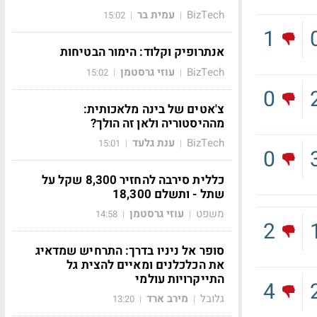
BizTech
עמית בר
15:02
|
|
1
אנתרופיק וקלוד: הימור הבטיחות
BizTech
עוזי גרסטמן
15:02
|
|
0
צ'אטים של בינה מלאכותית:
מההיסטוריה ולאן זה הולך?
BizTech
ענת גלעד
15:01
|
|
0
כללית סירבה להחזיר 8,300 שקל על
שתל - ותשלם 18,300
משפט
עוזי גרסטמן
14:58
|
|
2
סופר אל ניניו בדרך: התרחיש שמדאיג
את הכלכלנים ומאיים להצית גל
התייקרויות עולמי
4
גלובל
מירב ארד
13:20
|
|