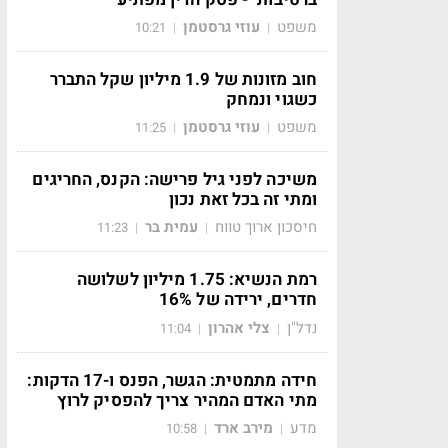
משפט
עוזי גרסטמן
10:21
|
|
חוב מזונות של 1.9 מיליון שקל התברר
כשגוי ונמחק
משפט
עוזי גרסטמן
11:25
|
|
משיכה לפני גיל פרישה: הקנס, החריגים
ומתי זה בכל זאת נכון
חיסכון ארוך טווח
עמית בר
11:23
|
|
רמת הנשיא: 1.75 מיליון לשלושה
חדרים, ירידה של 16%
נדל"ן
צלי אהרון
11:04
|
|
חידה מתמטית: הגשר, הפנס ו-17 הדקות:
מתי האדם המהיר צריך להפסיק לרוץ
מדע
מירב ארד
10:58
|
|