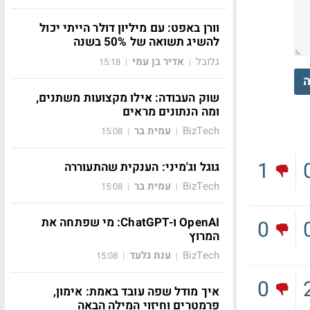
וורן באפט: עם מיליון דולר הייתי יכול
להשיג תשואה של 50% בשנה
גלובל
אדיר בן עמי
15:18
|
|
ה
שוק העבודה: אילו מקצועות משתנים,
ומה הנתונים מראים
BizTech
עמית בר
15:08
|
|
1
גוגל וג'מיני: הענקית שהתעוררה
BizTech
עמית בר
15:08
|
|
OpenAI ו-ChatGPT: מי שפתחה את
0
המרוץ
BizTech
ענת גלעד
15:08
|
|
0
איך מודל שפה עובד באמת: אימון,
פרמטרים וחיזוי המילה הבאה