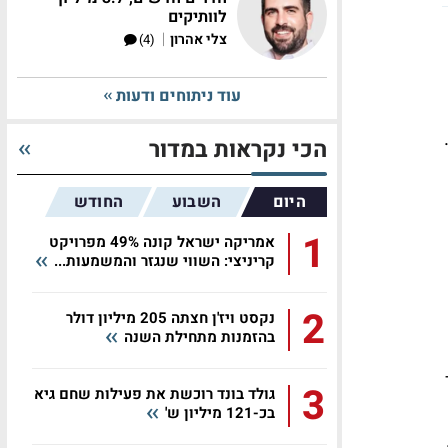
לוותיקים
|
צלי אהרון
(4)
עוד ניתוחים ודעות
, גוש האירו הציג צמיחה של 0.4%, נתון שאף הוא גבוה מהתחזית שעמדה על 0.3%.
הכי נקראות במדור
היום
השבוע
החודש
1
אמריקה ישראל קונה 49% מפרויקט
קריניצי: השווי שנגזר והמשמעות...
2
נקסט ויז'ן חצתה 205 מיליון דולר
בהזמנות מתחילת השנה
3
גולד בונד רוכשת את פעילות שחם גיא
בכ-121 מיליון ש'