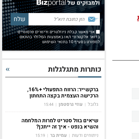
ולמבזקים של
אני מאשר קבלת ניוזלטרים ודיוורים פרסומיים
בדואר אלקטרוני ו/או באמצעות הסלולר בהתאם
למפורט בסעיף 10 בתנאי השימוש
כותרות מתגלגלות
ברקשייר: הרווח התפעולי +16%,
הרכישה העצמית בקצה התחתון
גלובל
עוזי גרסטמן
15:44
|
|
שיאים בוול סטריט למרות המלחמה
והשיא בנפט - איך זה ייתכן?
ניתוחים ודעות
עמית בר
15:19
|
|