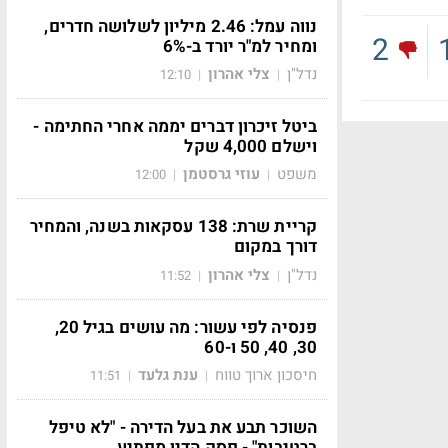
נווה עמל: 2.46 מיליון לשלושה חדרים,
2
ומחיר למ"ר יורד ב-6%
נדל"ן
צלי אהרון
12:10
|
|
ביטל זיכרון דברים יממה אחרי החתימה -
וישלם 4,000 שקל
משפט
עוזי גרסטמן
12:00
|
|
קריית שרת: 138 עסקאות בשנה, והמחיר
דורך במקום
נדל"ן
צלי אהרון
11:52
|
|
פנסיה לפי עשור: מה עושים בגיל 20,
30, 40, 50 ו-60
חיסכון ארוך טווח
ענת גלעד
11:51
|
|
השוכר תבע את בעל הדירה - "לא טיפל
ברטיבות" - פסק הדין מפתיע