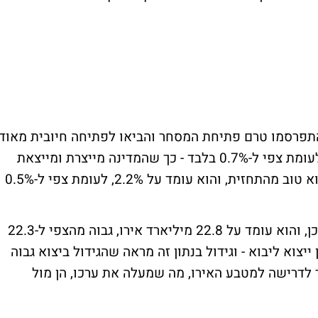
י התפרסמו טרם פתיחת המסחר והביאו לפתיחה חיובית מאוד
בבורסות: נתון היצוא במדינה עמד על 2.4%, לעומת צפי ל-0.7% בלבד - כך שהמדינה מייצרת ומייצאת
הרבה מעבר למה שחשבו. בנוסף, גם נתון היבוא טוב מהתחזית, והוא עומד על 2.2%, לעומת צפי ל-0.5%
המאזן המסחרי של גרמניה הפתיע לטובה גם כן, והוא עומד על 22.8 מיליארד אירו, גבוה מהצפי ל-22.3
יצוא ליבוא - וגידול בנתון זה מראה שהגידול ביצוא גבוה
ר לדרישה למטבע האירו, מה שמעלה את ערכו, הן מול