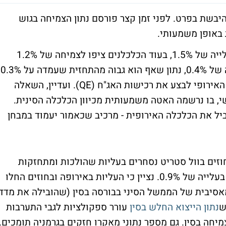
יבשת בפרט. לפני זמן קצר פורסם נתון הצמיחה בגוש
ת באופן משמעותי.
הצמיחה בגוש האירו, בחישוב שנתי, רשמה עלייה של 1.5%, בעוד הכלכלנים ציפו לצמיחה של 1.2%
בלבד. בחישוב רבעוני
נציין כי מדובר ברבעון בו החלה הבנק המרכזי האירופי לבצע את רכישות האג"ח (QE). ועדיין, השאלה
י, בו נרשמה האטה משמעותית מכיוון הכלכלה הסינית.
וביל את הכלכלה האירופית - מרכיב שכאמור יעמוד במבחן
דאקס קופץ 2.5%, החוזים בוול סטריט נסחרים בעליות שהולכות ומתחזקות
ומזנקים כעת ב-1.9%. המעו"ף בת"א מסתפק בעלייה של 0.9%. נציין כי העליות באירופה ובחוזים החלו
אסיבית של הממשל הסיני בבורסה בסין (שהובילה את מדד
נתון הייצוא החלש בסין
עורר ספקולציות לגבי התערבות
יחה בסין. גם מספר נתוני מאקרו חזקים בגרמניה תומכים.