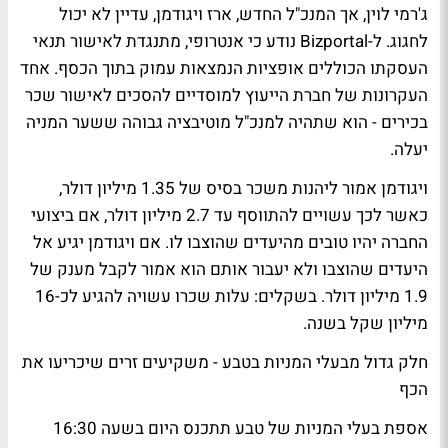
ג'רמי לוין, אך המנכ"ל החדש, ארז ויגודמן, עדיין לא יכול
לחגוג. ל-Bizportal נודע כי אנטרופי, מתנגדת לאישור תנאי
העסקתו הכוללים אופציות הנמצאות עמוק בתוך הכסף. אחד
העקרונות של חברת הייעוץ למוסדיים להסכים לאישור שכר
בכירים - הוא שתהיה למנכ"ל מוטיבציה גבוהה ששער המניה
יעלה.
ויגודמן אמור ליהנות משכר בסיס של 1.35 מיליון דולר,
כאשר לכך עשויים להתווסף עד 2.7 מיליון דולר, אם ביצועי
החברה יהיו טובים מהיעדים שהוצבו לו. אם ויגודמן יגיע אל
היעדים שהוצבו ולא יעבור אותם הוא אמור לקבל מענק של
1.9 מיליון דולר. בשקלים: עלות שכרו עשויה להגיע לכ-16
מיליון שקל בשנה.
חלק גדול מבעלי המניות בטבע - משקיעים זרים שיכריעו את
הכף
אספת בעלי המניות של טבע תתכנס היום בשעה 16:30