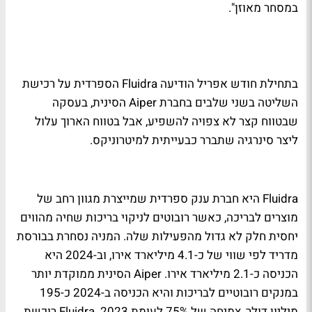
במסחר מאוזן".
בתחילת חודש אפריל הודיעה Fluidra הספרדית על רכישת
השליטה בשני שלבים בחברת Aiper הסינית, בעסקה
שבטווח קצר לא צפויה להשפיע, אבל בטווח הארוך עלול
ליצר סינרגיה שתברר כבעייתית למיטרוניקס.
Fluidra היא חברת ענק ספרדית שמייצרת מגוון רחב של
מוצרים לבריכה, כאשר רובוטים לניקוי בריכות שחיה מהווים
יחסית חלק לא גדול מהפעילות שלה. המניה נסחרת בבורסת
מדריד לפי שווי של כ-4.1 מיליארד אירו, וב-2024 היא
הכניסה כ-2.1 מיליארד אירו. Aiper הסינית ממוקדת יותר
במנקים רובוטיים לבריכות והיא הכניסה ב-2024 כ-195
מיליון דולר, צמיחה של 75% לעומת 2023. Fluidra רוכשת