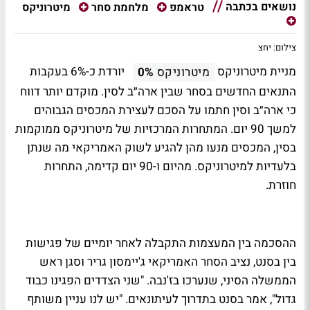
נושאים בכתבה
מיטרוניקס
טראמפ
מלחמת סחר
צילום: יחצ
מניית מיטרוניקס
יורדת כ-6% בעקבות
מיטרוניקס
0%
התנאים החדשים בסחר שבין ארה״ב לסין. מוקדם יותר דווח
כי ארה״ב וסין חתמו על הסכם לעצירת המכסים הגבוהים
למשך 90 יום. המתחרות המרכזיות של מיטרוניקס ממוקמות
בסין, המכסים מנעו מהן להגיע לשוק האמריקאי מה שנתן
בלעדיות למיטרוניקס. מהיום ו-90 יום קדימה, התחרות
חוזרת.
ההסכמה בין המעצמות התקבלה לאחר יומיים של פגישות
בין בסנט, נציב הסחר האמריקאי ג'יימסון גריר וסגן ראש
הממשלה הסיני, שנערכו בז'נבה. "שני הצדדים הפגינו כבוד
גדול", אמר בסנט בתדרוך לעיתונאים. "יש לנו עניין משותף