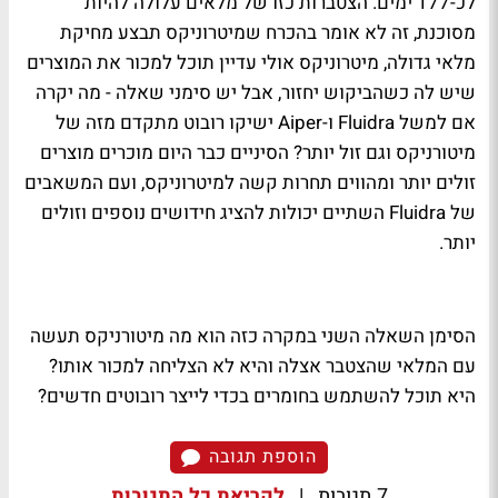
לכ-177 ימים. הצטברות כזו של מלאים עלולה להיות
מסוכנת, זה לא אומר בהכרח שמיטרוניקס תבצע מחיקת
מלאי גדולה, מיטרוניקס אולי עדיין תוכל למכור את המוצרים
שיש לה כשהביקוש יחזור, אבל יש סימני שאלה - מה יקרה
אם למשל Fluidra ו-Aiper ישיקו רובוט מתקדם מזה של
מיטורניקס וגם זול יותר? הסיניים כבר היום מוכרים מוצרים
זולים יותר ומהווים תחרות קשה למיטרוניקס, ועם המשאבים
של Fluidra השתיים יכולות להציג חידושים נוספים וזולים
יותר.
הסימן השאלה השני במקרה כזה הוא מה מיטורניקס תעשה
עם המלאי שהצטבר אצלה והיא לא הצליחה למכור אותו?
היא תוכל להשתמש בחומרים בכדי לייצר רובוטים חדשים?
הוספת תגובה
7 תגובות
|
לקריאת כל התגובות