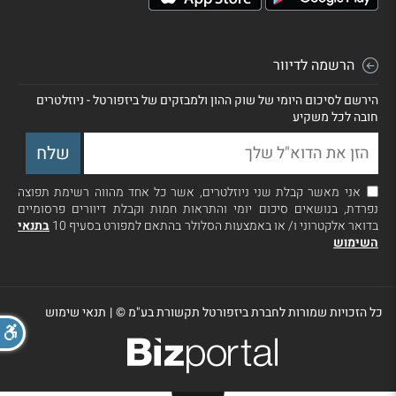
הרשמה לדיוור
הירשם לסיכום היומי של שוק ההון ולמבזקים של ביזפורטל - ניוזלטרים
חובה לכל משקיע
אני מאשר קבלת שני ניוזלטרים, אשר כל אחד מהווה רשימת תפוצה
נפרדת, בנושאים סיכום יומי והתראות חמות וקבלת דיוורים פרסומיים
בדואר אלקטרוני ו/ או באמצעות הסלולר בהתאם למפורט בסעיף 10
בתנאי
השימוש
כל הזכויות שמורות לחברת ביזפורטל תקשורת בע"מ ©
|
תנאי שימוש