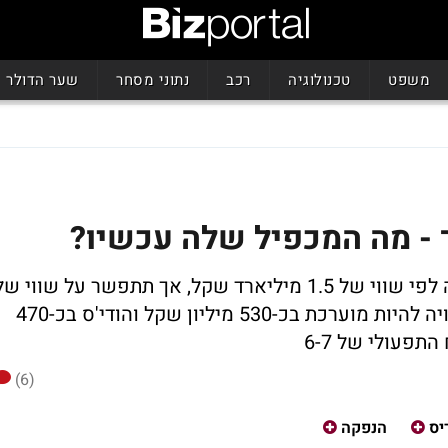
משפט
טכנולוגיה
רכב
נתוני מסחר
שער הדולר
 - מה המכפיל שלה עכשיו?
קסטרו תכננה להנפיק את הודי'ס ואורבניקה לפי שווי של 1.5 מיליארד שקל, אך תתפשר על שווי ש
1 מיליארד שקל לפני הכסף; אורבניקה עשויה להיות מוערכת בכ-530 מיליון שקל והודי'ס בכ-470
תפעולי של 6-7
(6)
יס
הנפקה