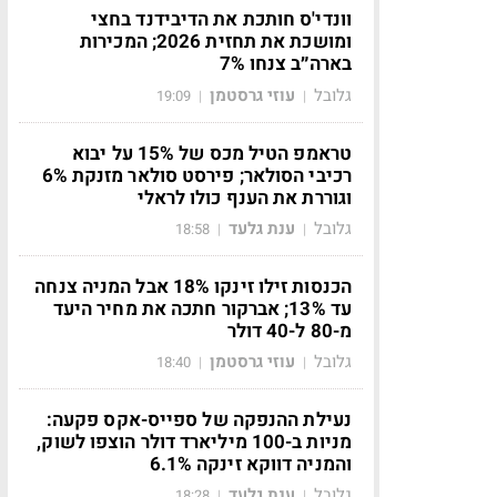
וונדי'ס חותכת את הדיבידנד בחצי
ומושכת את תחזית 2026; המכירות
בארה״ב צנחו 7%
גלובל
עוזי גרסטמן
19:09
|
|
טראמפ הטיל מכס של 15% על יבוא
רכיבי הסולאר; פירסט סולאר מזנקת 6%
וגוררת את הענף כולו לראלי
גלובל
ענת גלעד
18:58
|
|
הכנסות זילו זינקו 18% אבל המניה צנחה
עד 13%; אברקור חתכה את מחיר היעד
מ-80 ל-40 דולר
גלובל
עוזי גרסטמן
18:40
|
|
נעילת ההנפקה של ספייס-אקס פקעה:
מניות ב-100 מיליארד דולר הוצפו לשוק,
והמניה דווקא זינקה 6.1%
גלובל
ענת גלעד
18:28
|
|