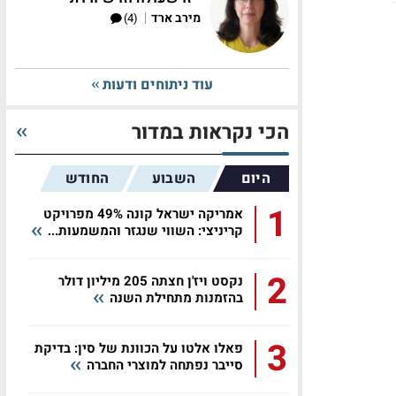
|
מירב ארד
(4)
עוד ניתוחים ודעות
הכי נקראות במדור
היום
השבוע
החודש
1
אמריקה ישראל קונה 49% מפרויקט
קריניצי: השווי שנגזר והמשמעות...
2
נקסט ויז'ן חצתה 205 מיליון דולר
בהזמנות מתחילת השנה
3
פאלו אלטו על הכוונת של סין: בדיקת
סייבר נפתחה למוצרי החברה