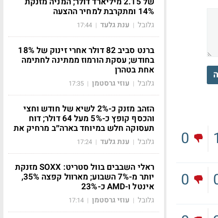
של 2.15 מיליארד דולר; המניה מזנקת
14% ומתקרבת למחיר ההצעה
גלובל
ענת גלעד
17:44
|
|
ברנט סביב 82 דולר אחרי זינוק של 18%
בחודש; עסקת הורמוז ממתינה לחתימה
אחת בטהרן
ה
גלובל
עוזי גרסטמן
17:35
|
|
הזהב מזנק כ-2% לשיא של חודש וחצי
והכסף קופץ כ-5% מעל 64 דולר; דוח
תעסוקה חלש במיוחד בארה״ב מרחיק את
0
גלובל
ענת גלעד
17:24
|
|
ראלי השבבים בוול סטריט: SOXX מזנקת
0
יותר מ-7% השבוע; מארוול קפצה 35%,
אינטל ו-AMD כ-23%
גלובל
עוזי גרסטמן
17:14
|
|