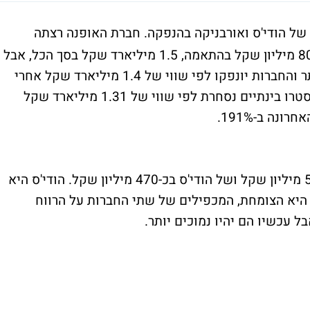
 הודי'ס ואורבניקה בהנפקה. חברת האופנה רצתה
להנפיק את המותגים לפי שווים של 700 ו-800 מיליון שקל בהתאמה, 1.5 מיליארד שקל בסך הכל, אבל
כמו ברוב המקרים השווי בפועל יהיה נמוך יותר והחברות יונפקו לפי שווי של 1.4 מיליארד שקל אחרי
הכסף, כלומר 1 מיליארד שקל לפני הכסף. קסטרו בינתיים נסחרת לפי שווי של 1.31 מיליארד שקל
זה אומר שהשווי של אורבניקה מוערך בכ-530 מיליון שקל ושל הודי'ס בכ-470 מיליון שקל. הודי'ס היא
 היא הצומחת, המכפילים של שתי החברות על הרווח