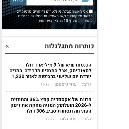
אני מאשר קבלת ניוזלטרים ודיוורים פרסומיים
בדואר אלקטרוני ו/או באמצעות הסלולר בהתאם
למפורט בסעיף 10 בתנאי השימוש
כותרות מתגלגלות
הכנסות שיא של 9 מיליארד דולר
לסאנדיסק, אבל התחזית מכבידה; המניה
יורדת יום שלישי ברציפות לאזור 1,230
גלובל
עוזי גרסטמן
19:39
|
|
הרווח של אקספדיה קפץ 36% והתחזית
ל-2026 הועלתה; המניה מחקה את זינוק
הפתיחה ונסחרת סביב 306 דולר
גלובל
ענת גלעד
19:22
|
|