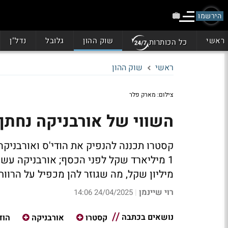
הירשמו
ראשי
שוק ההון
גלובל
נדל"ן
כל הכותרות
ראשי
שוק ההון
צילום: מארק פלר
השווי של אורבניקה נחתך
מיליון שקל, מה שגוזר להן מכפיל על הרווח ה
רוי שיינמן
24/04/2025 14:06
|
נושאים בכתבה
קסטרו
אורבניקה
הוד