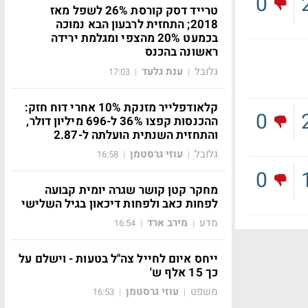
0
טרייד דסק קורסת 26% לשפל מאז
2018; התחזית לרבעון הבא נמוכה
בכמעט 20% מהצפי ומגלמת ירידה
ראשונה בהכנס
גלובל
ענת גלעד
17:03
|
|
קלאודפלייר מזנקת 10% אחרי דוח חזק:
0
ההכנסות קפצו 36% ל-696 מיליון דולר,
והתחזית השנתית הועלתה ל-2.87
גלובל
עוזי גרסטמן
16:58
|
|
0
מחקר קטן קושר שגרה יומית קבועה
לפחות כאב ולפחות דיכאון בגיל השלישי
מדע
מירב ארד
16:54
|
|
ייחס איום לחייל צה"ל בטעות - וישלם על
כך 15 אלף ש'
משפט
עוזי גרסטמן
16:53
|
|