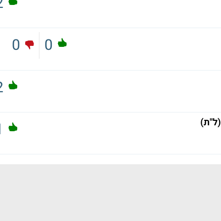
2
0
0
2
ל"ת)
1