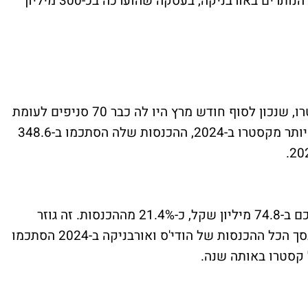
הבעלות בקבוצת הודי'ס, שהחזיקה גם ב-50% הנותרים באורבניקה, בעסקה שהוערכה בכ-300 מיליון
הודי'ס היא כבר רשת שגדולה כמעט כמו קסטרו, שנכון לסוף חודש מרץ היו לה כבר 70 סניפים לעומת
80 סניפים של קסטרו. גם הודי'ס צמחה מהר יותר מקסטרו ב-2024, ההכנסות שלה הסתכמו ב-348.6
הרווח התפעולי של הודי'ס עלה ב-64% והסתכם ב-74.8 מיליון שקל, כ-21.4% מההכנסות. זה גוזר
להודי'ס מכפיל של כ-6 על הרווח התפעולי. בסך הכל ההכנסות של הודי'ס ואורבניקה ב-2024 הסתכמו