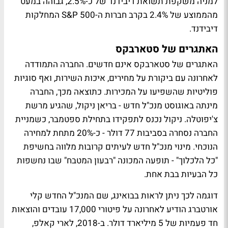
למניה משקפת תשואת דיבידנד של כ-2.5%, גבוהה במעט
מהממוצע של 2.4% בקרב חברות ה-S&P 500 המחלקות
דיבידנד.
האתגרים של סטארבקס
האתגרים של סטארבקס אינם חדשים. החברה התמודדה
לאחרונה עם ביקורת על מחירים, איכות השירות, ואף סוגיות
פוליטיות שהשפיעו על המכירות. כתוצאה מכך, החברה
מינתה באוגוסט מנכ"ל חדש - בריאן ניקול, שהגיע מרשת
צ'יפוטלה. ניקול נכנס לתפקידו בתחילת ספטמבר, כשמניית
החברה נסחרה בסביבות 77 דולר - כ-20% מתחת למחירה
הנוכחי. מינוי מנכ"ל חדש לעיתים קרובות מלווה בחשיפת
"כל הלכלוך" - תופעה המכונה "רבעון המטבח" שבו נחשפות
כל הבעיות בבת אחת.
דוגמה לכך ניתן לראות בבואינג, שם המנכ"ל החדש קלי
אורטברג הודיע לאחרונה על פיטורי 17,000 עובדים והוצאות
חד פעמיות של 5 מיליארד דולר. ב-2018, לארי קאלפ,