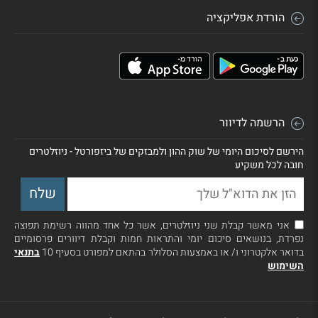
הורדת אפליקציה
הרשמה לדיוור
הירשם לסיכום היומי של שוק ההון ולמבזקים של ביזפורטל - ניוזלטרים
חובה לכל משקיע
אני מאשר קבלת שני ניוזלטרים, אשר כל אחד מהווה רשימת תפוצה
נפרדת, בנושאים סיכום יומי והתראות חמות וקבלת דיוורים פרסומיים
בדואר אלקטרוני ו/ או באמצעות הסלולר בהתאם למפורט בסעיף 10
בתנאי
השימוש