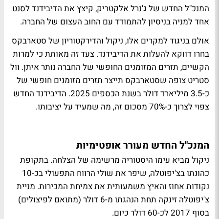
המנכ"ל החדש של ג'נרל אלקטריק, קיצץ את הדיבידנד לסנט
אחד למניה בניסיון להתמודד עם החוב העצום של החברה.
אולם בניגוד למקרים אלו, ניקול והדירקטוריון של סטארבקס
בחרו דווקא להעלות את הדיבידנד. צעד זה מאותת כי למרות
הקשיים, תזרים המזומנים החופשי של החברה נותר איתן. וול
סטריט צופה שסטארבקס תייצר תזרים מזומנים חופשי של
כ-3.5 מיליארד דולר בשנת הכספים 2025. הדיבידנד החדש
צפוי לצרוך כ-70% מסכום זה, מה שמעיד על יציבותו.
המנכ"ל החדש מעורר אופטימיות
ניקול מביא עימו היסטוריה מרשימה של הצלחה. בתקופת
כהונתו בצ'יפוטלה, שיפר את שולי הרווח התפעולי בכ-10
נקודות אחוז והאיץ משמעותית את צמיחת המכירות. מניית
צ'יפוטלה זינקה תחת הנהגתו מ-6 דולר (מתואם לפיצולים)
בסוף 2017 לכ-60 דולר כיום.