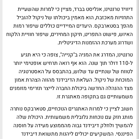
דיוויד טרנטינו, אנליסט בברד, מציין כי למרות שהשעיית
התחזיות מאכזבת, הוא מאמין ביכולתו של ניקול להוביל
מהפך בסטארבקס. היעדים המיידיים כוללים שיפור רמות
האיוש, פישוט התפריט, תיקון המחירים, שיפור חוויית הלקוח
ושדרוג מערכת ההזמנות הדיגיטלית.
טרנטינו, המדרג את המניה ב"קנייה", צופה כי היא תגיע
ל-110 דולר תוך שנה. הוא אף רואה תרחיש אופטימי יותר
לטווח של שנתיים עד שלוש, בהתבסס על האסטרטגיה
המוכחת של ניקול. העלאת הדיבידנד מהווה הצהרת אמון
מצד ההנהלה החדשה ביכולת החברה לייצר תזרימי מזומנים
משמעותיים גם בתקופה מאתגרת זו.
חשוב לציין כי למרות האתגרים הנוכחיים, סטארבקס נותרה
מותג חזק עם נוכחות גלובלית משמעותית. היכולת שלה
להמשיך ולחלק דיבידנד גבוה מהממוצע מעידה על חוסנה
הפיננסי. המשקיעים יכולים ליהנות מתשואת דיבידנד