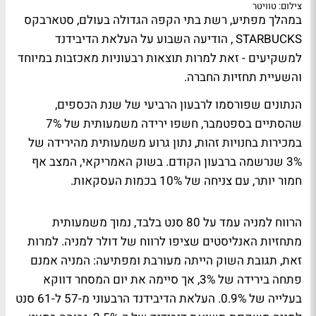
צילום: טוויטר
במהלך מפתיע, רשת בתי הקפה הגדולה בעולם, סטארבקס
STARBUCKS , הודיעה השבוע על העלאת הדיבידנד
למשקיעים - זאת למרות תוצאות רבעוניות מאכזבות במיוחד
והשעיית תחזיות החברה.
הנתונים שפורסמו לרבעון הרביעי של שנת הכספים,
שהסתיים בספטמבר, חשפו ירידה משמעותית של 7%
במכירות בחנויות זהות, נתון גרוע משמעותית מהירידה של
3% שנרשמה ברבעון הקודם. בשוק האמריקאי, המצב אף
חמור יותר, עם צניחה של 10% בכמות העסקאות.
הרווח למניה עמד על 80 סנט בלבד, נמוך משמעותית
מתחזיות האנליסטים שציפו לרווח של דולר למניה. למרות
זאת, תגובת השוק הייתה מעורבת ומפתיעה: המניה אמנם
פתחה בירידה של 3%, אך סיימה את יום המסחר דווקא
בעלייה של 0.9%. העלאת הדיבידנד הרבעוני מ-57 ל-61 סנט