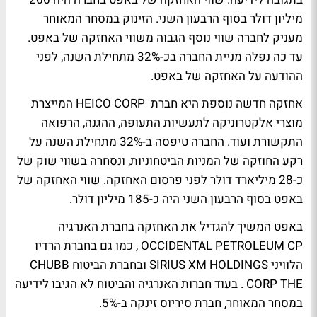
מיליון דולר בסוף הרבעון השני. הזינוק במסחר המאוחר
מעניק לחברה שווי נוסף הגבוה משווי האחזקה של באפט.
עד כה נפלה מניית החברה בכ-32% מתחילת השנה, לפני
ההודעה על האחזקה של באפט.
אחזקה חדשה נוספת היא חברת HEICO CORP המייצרת
מוצרי אלקטרוניקה לתעשיות התעופה, ההגנה, הרפואה
התקשורת ועוד. החברה טיפסה ב-32% מתחילת השנה על
רקע החוזקה של המניות הביטחוניות, ונסחרה בשווי שוק של
כ-28 מיליארד דולר לפני פרסום האחזקה. שווי האחזקה של
באפט בסוף הרבעון השני היה כ-185 מיליון דולר.
באפט המשיך להגדיל את האחזקה בחברת האנרגיה
OCCIDENTAL PETROLEUM CP , כמו גם בחברת הרדיו
הלוויני SIRIUS XM HOLDINGS ובחברת הביטוח CHUBB
CORP THE . בעוד חברות האנרגיה והביטוח לא הגיבו לידיעה
במסחר המאוחר, חברת סיריוס זינקה ב-5%.