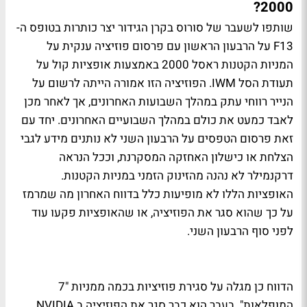
2000?
שותפו לשעבר של סורוס בקרן הגידור יצר כותרות בטופס ה-
F13 על הרבעון הראשון עם פרסום פוזיציה ענקית על
המניות הקטנות ראסל 2000 באמצעות אופציות קול על
תעודת הסל IWM. הפוזיציה הזו אמורה הייתה לרשום על
הנייר רווחי עתק במהלך השבועות האחרונים, אך לאחר מכן
לאבד כמעט את כולם במהלך השבועיים האחרונים. יחד עם
זאת פרסום הטפסים על הרבעון השני לא נותנים מידע לגבי
הצלחת או כישלון האחזקה המסקרנת, וככל הנראה
דרקנמילר לא נהנה מהזינוק הזמני במניות הקטנות.
האופציות הללו לא מופיעות כלל בדווח האחרון מה שמרמז
על כך שהוא סגר את הפוזיציה, או שהאופציות פקעו עוד
לפני סוף הרבעון השני.
הדווח כן מגלה על סגירת פוזיציות בכמה ממניות "7
המופלאות". בעבר הוא כבר סגר את הפוזיציה ב NVIDIA