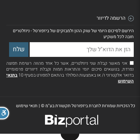
הרשמה לדיוור
הירשם לסיכום היומי של שוק ההון ולמבזקים של ביזפורטל - ניוזלטרים
חובה לכל משקיע
אני מאשר קבלת שני ניוזלטרים, אשר כל אחד מהווה רשימת תפוצה
נפרדת, בנושאים סיכום יומי והתראות חמות וקבלת דיוורים פרסומיים
בדואר אלקטרוני ו/ או באמצעות הסלולר בהתאם למפורט בסעיף 10
בתנאי
השימוש
כל הזכויות שמורות לחברת ביזפורטל תקשורת בע"מ ©
|
תנאי שימוש