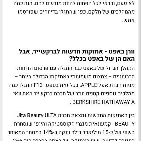
לא פעם, וכדאי לכל הפחות להיות מודעים להם. הנה כמה
מהמהלכים של חלקם, כפי שהתגלו בדיווחים שפורסמו
אמש.
וורן באפט - אחזקות חדשות לברקשייר, אבל
האם הן של באפט בכלל?
המהלך הגדול של באפט כבר התגלה עם פרסום הדוחות
הרבעוניים – צמצום משמעותי באחזקתו הגדולה ביותר –
מניות חברת אפל APPLE. בכל זאת בטפסי F13 התגלו כמה
מהלכים נוספים קטנים יותר של חברת ברקשייר האת'וואי
BERKSHIRE HATHAWAY A .
בין האחזקות החדשות נמצאת חברת Ulta Beauty ULTA
BEAUTY . קמעונאית מוצרי הקוסמטיקה והיופי שנסחרת
בשווי של כ-15 מיליארד דולר זינקה ב-14% במסחר המאוחר
בתגובה לידיעה. שווי האחזקה של באפט בחברה היה 266