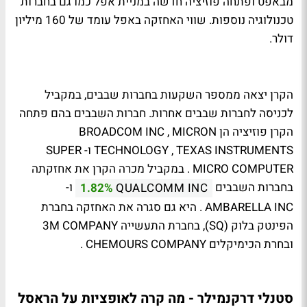
מבאפט ופתחה פוזיציה חדשה במניית אפל כמו גם בחברות
טכנולוגיה נוספות. שווי האחזקה באפל עומד של 160 מיליון
דולר.
הקרן יצאה ממספר השקעות בחברות שבבים, במקביל
לכניסה לחברות שבבים אחרות. חברות השבבים בהם פתחה
הקרן פוזיציה הן BROADCOM INC , MICRON
TECHNOLOGY , TEXAS INSTRUMENTS ו- SUPER
MICRO COMPUTER . במקביל מכרה הקרן את אחזקתה
בחברות השבבים
ו-
1.82%
QUALCOMM INC
AMBARELLA INC . היא גם סגרה את האחזקה בחברת
הפינטק בלוק (SQ), בחברת התעשייה 3M COMPANY
ובחרת הכימיקלים CHEMOURS COMPANY .
סטנלי דרקנמילר - מה קרה לאופציות על הראסל