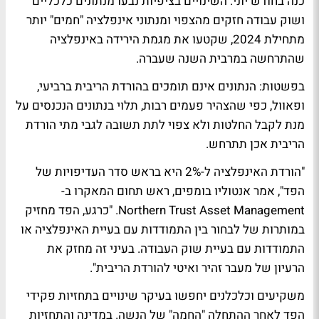
כנה בחודש יוני. השינויים בציפיות נבעו מנתונים כלכליים
ושוק עבודה חזקים מהצפוי ומנתוני אינפלציה "חמים" יותר
מתחילת 2024, שקטעו את מגמת הירידה באינפלציה
שהתרחשה במרבית השנה שעברה.
בפשטות: הנתונים אינם תומכים בהורדת הריבית ברביעי,
ופאוול, כפי שהצהיר פעמים רבות, תלוי בנתונים הנכנסים על
מנת לקבל החלטות ולא צפוי לתת תשובה לגבי מתי הורדת
הריבית אכן תתרחש.
"הורדת האינפלציה ל-2% היא בראש סדר העדיפויות של
הפד", אמר אנטוליו בומפים, ראש תחום המאקרו ב-
Northern Trust Asset Management. "כרגע, הפד מחזיק
במותרות של לבחור בין התמודדות עם בעיית האינפלציה או
התמודדות עם בעיית שוק העבודה. בעיני זה מחזק את
הרעיון של מעבר זהיר ואיטי להורדת הריבית".
משקיעים וכלכלנים יחפשו בעיקר שינויים בתחזיות פקידי
הפד לאחר ההתחלה "החמה" של הנשה. במדינה והתחזיות