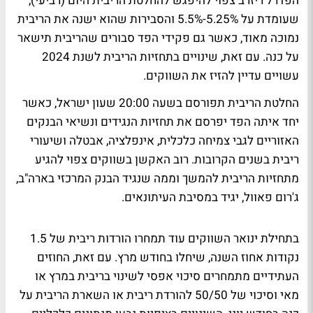
הפדרל ריזרב צפוי להיפגש להחלטת הריבית היום (רביעי),
שעומדת על 5.25%-5.5% והסבירות שהוא ישנה את הריבית
נמוכה מאוד, כאשר גם פקידי הפד סבורים שהריבית תישאר
על כנה. עם זאת, שינויים בתחזיות הריבית לשנת 2024
עשויים עדיין להזיז את השווקים.
החלטת הריבית תפורסם בשעה 20:00 שעון ישראל, כאשר
יחד איתה הפד יפרסם את תחזיות הנגידים ונשיאי הבנקים
האזוריים לגבי צמיחה כלכלית, אינפלציה, אבטלה ושיעורי
ריבית בשנים הקרובות. רוב האקשן בשווקים צפוי להגיע
מתחזיות הריבית להמשך וממה שנגיד הבנק המרכזי בארה"ב,
ג'רום פאוול, יגיד במסיבת העיתונאים.
בתחילת ינואר השווקים עוד תמחרו הורדות ריבית של 1.5
נקודות אחוז השנה, שיחלו בחודש מרץ. עם זאת, החוזים
העתידיים מתמחרים סיכוי אפסי לשינוי בריבית במרץ או
מאי וסיכוי של 50/50 להורדת ריבית או השארת הריבית על