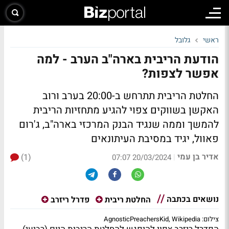
ראשי
גלובל
הודעת הריבית בארה"ב הערב - למה
אפשר לצפות?
החלטת הריבית תתרחש ב-20:00 בערב ורוב
האקשן בשווקים צפוי להגיע מתחזיות הריבית
להמשך וממה שנגיד הבנק המרכזי בארה"ב, ג'רום
פאוול, יגיד במסיבת העיתונאים
אדיר בן עמי
(1)
|
20/03/2024 07:07
נושאים בכתבה
החלטת ריבית
פדרל ריזרב
צילום: AgnosticPreachersKid, Wikipedia