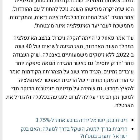
למצב שאנחנו מאמינים שההתקדמות מובטחת, והציפייה
היא שזה יקרה מתישהו השנה, נוכל להתחיל עם ההורדות",
אמר הנגיד. "אבל התחזית הכלכלית אינה ודאית, והתקדמות
מתמשכת לעבר יעד האינפלציה אינה מובטחת".
עוד אמר פאוול כי הייתה "הקלה ניכרת" במצב האינפלציה
במהלך השנה האחרונה, מאז הגיעה לשיאים של 40 שנה
ב-2022, ללא זינוקים משמעותיים באבטלה. שוק העבודה
נותר "הדוק יחסית" גם כאשר ההגירה הגואה סיפקה יותר
עובדים זמינים. הנגיד חזר שוב על הצהרותיו הקודמות ואמר
כי הורדה מוקדמת מדי של הריבית תאפשר לאינפלציה
להאיץ מחדש. גם שמירה על מדיניות מוניטרית הדוקה מדי
למשך זמן רב מדי עלולה לגרום לפגיעה בכלכלה ולהגדיל את
האבטלה.
ריבית בנק ישראל ירדה ברבע אחוז ל-3.75%
הריבית בדרך למטה, השקל בדרך למעלה: האם בנק
ישראל יתערב במט"ח?