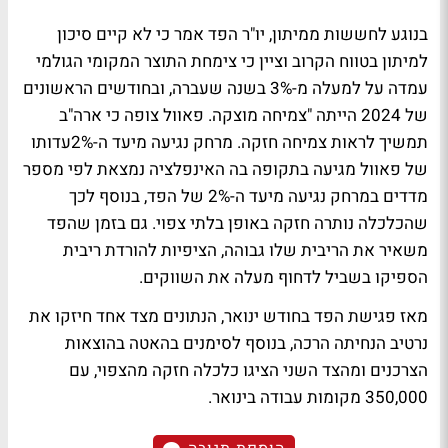
בנוגע לחששות ממיתון, יו"ר הפד אמר כי לא קיים סיכון
למיתון בטווח הקרוב וציין כי צימחת התוצר המקומי הגולמי
עמדה על למעלה מ-3% בשנה שעברה, ובחודשים הראשונים
של 2024 הייתה "צמיחה מוצקה. פאוול צופה כי ארה"ב
תמשיך לראות צמיחה חזקה. מרחק נגיעה מיעד ה-2%עדותו
של פאוול מגיעה בתקופה בה האינפלציה נמצאת לפי מספר
מדדים במרחק נגיעה מיעד ה-2% של הפד, בנוסף לכך
שהכלכלה נותרה חזקה באופן בלתי צפוי. גם בזמן שהפד
משאיר את הריבית שלו גבוהה, הציפיות להורדת ריבית
הספיקו בשביל לדחוף מעלה את השווקים.
מאז פגישת הפד בחודש ינואר, הנתונים מצד אחד חיזקו את
נרטיב הנחיתה הרכה, בנוסף לסימנים בהאטה בהוצאות
הצרכנים ומהצד השני הציגו כלכלה חזקה מהצפוי, עם
350,000 מקומות עבודה בינואר.