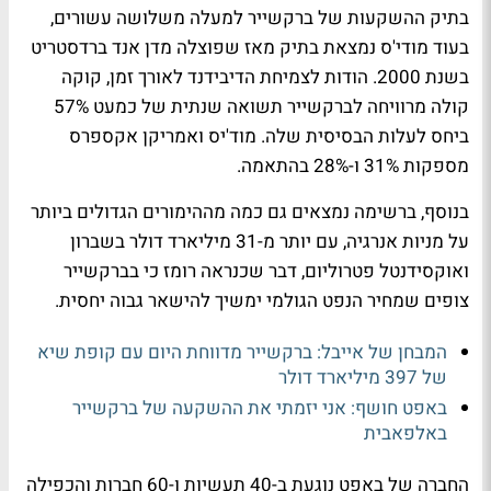
בתיק ההשקעות של ברקשייר למעלה משלושה עשורים,
בעוד מודי'ס נמצאת בתיק מאז שפוצלה מדן אנד ברדסטריט
בשנת 2000. הודות לצמיחת הדיבידנד לאורך זמן, קוקה
קולה מרוויחה לברקשייר תשואה שנתית של כמעט 57%
ביחס לעלות הבסיסית שלה. מוד'יס ואמריקן אקספרס
מספקות 31% ו-28% בהתאמה.
בנוסף, ברשימה נמצאים גם כמה מההימורים הגדולים ביותר
על מניות אנרגיה, עם יותר מ-31 מיליארד דולר בשברון
ואוקסידנטל פטרוליום, דבר שכנראה רומז כי בברקשייר
צופים שמחיר הנפט הגולמי ימשיך להישאר גבוה יחסית.
המבחן של אייבל: ברקשייר מדווחת היום עם קופת שיא
של 397 מיליארד דולר
באפט חושף: אני יזמתי את ההשקעה של ברקשייר
באלפאבית
החברה של באפט נוגעת ב-40 תעשיות ו-60 חברות והכפילה