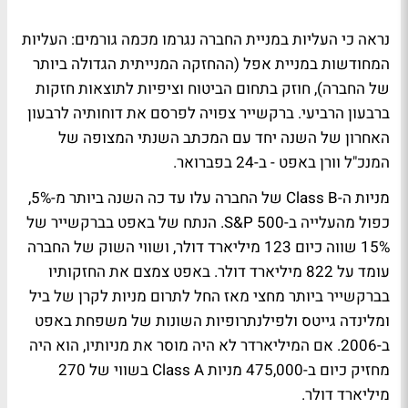
נראה כי העליות במניית החברה נגרמו מכמה גורמים: העליות
המחודשות במניית אפל (ההחזקה המנייתית הגדולה ביותר
של החברה), חוזק בתחום הביטוח וציפיות לתוצאות חזקות
ברבעון הרביעי. ברקשייר צפויה לפרסם את דוחותיה לרבעון
האחרון של השנה יחד עם המכתב השנתי המצופה של
המנכ"ל וורן באפט - ב-24 בפברואר.
מניות ה-Class B של החברה עלו עד כה השנה ביותר מ-5%,
כפול מהעלייה ב-S&P 500. הנתח של באפט בברקשייר של
15% שווה כיום 123 מיליארד דולר, ושווי השוק של החברה
עומד על 822 מיליארד דולר. באפט צמצם את החזקותיו
בברקשייר ביותר מחצי מאז החל לתרום מניות לקרן של ביל
ומלינדה גייטס ולפילנתרופיות השונות של משפחת באפט
ב-2006. אם המיליארדר לא היה מוסר את מניותיו, הוא היה
מחזיק כיום ב-475,000 מניות Class A בשווי של 270
מיליארד דולר.