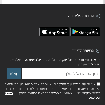
הורדת אפליקציה
הרשמה לדיוור
הירשם לסיכום היומי של שוק ההון ולמבזקים של ביזפורטל - ניוזלטרים
חובה לכל משקיע
אני מאשר קבלת שני ניוזלטרים, אשר כל אחד מהווה רשימת תפוצה
נפרדת, בנושאים סיכום יומי והתראות חמות וקבלת דיוורים פרסומיים
בדואר אלקטרוני ו/ או באמצעות הסלולר בהתאם למפורט בסעיף 10
בתנאי
השימוש