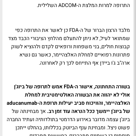
התרופה למרות המלצת ה-ADCOM השלילית.
מלבד הרצון הברור של ה-FDA כן לאשר את התרופה כפי
שמתואר לעיל, לא ניתן להתעלם מהלחץ הציבורי הכבד מצד
קבוצות חולים, בני משפחות ורופאים לקדם ולהוציא לשוק
פתרונות רפואיים למחלת האלצהיימר, כאשר גם נשיא
ארה"ב ג'ו ביידן אף התייחס לכך רק לאחרונה.
בשורה התחתונה, אישור ה-FDA אמש לתרופה של ביוג'ן
אולי לא יהווה את הבשורה האולטימטיבית למחלת
האלצהיימר, והוויכוח סביב יעילות תרופת ה-aducanumab
של ביוג'ן יימשך ככל הנראה עוד זמן רב.
אך מבחינתה של
ביוג'ן עצמה מדובר באירוע הדרמטי בתולדותיה ועתיד החברה
פשוט ניצל. ומבחינת ענף הביוטק בכללותו, בהחלט ייתכן
סופסוף כי השמיים מתבהרים, החששות מתבדים