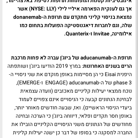
אינובטיביות קטנות המפתחות תרופות לטיפול באלצהיימר,
אך גם לענקית הפארמה איליי לילי (NYSE: LLY) אשר
נמצאת בניסוי קליני מתקדם עם תרופת ה-donanemab
שלה, וגם לחברות דיאגנוסטיקה הפועלות בתחום כמו
אילומינה, Invitae ו-Quanterix.
תרופת ה-aducanumab של ביוג'ן עברה לא פחות מרכבת
הרים בשנים האחרונות
: במרץ 2019 הודיעו ביוג'ן ושותפתה
היפנית Eisai כי הן מסיימות באופן מוקדם את שני ניסויי ה-
phase 3 של ה-aducanumab (ENGAGE ו-EMERGE),
נוכח ממצאי יעילות קליניים מאכזבים (וועדה עצמאית
לבחינת הנתונים קבעה כי הניסויים אינם צפויים לעמוד
ביעדי הניסוי הראשיים). ואז, שבעה חודשים מאוחר יותר,
באופן חסר תקדים ופלאי, דיווחה ביוג'ן כי הערכה ובחינה
מחודשים של הנתונים משני הניסויים הקליניים הובילו את
החברה למסקנה כי בסופו של דבר כן ישנה יעילות קלינית