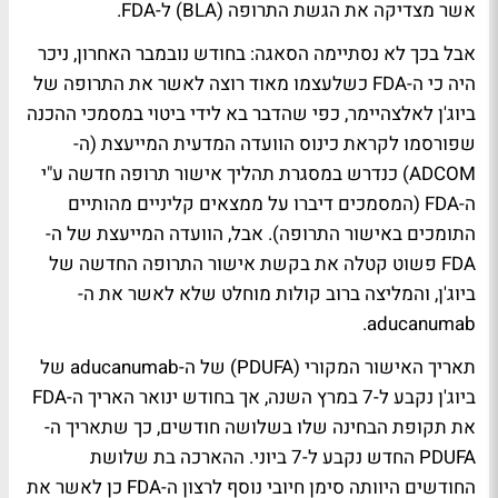
אשר מצדיקה את הגשת התרופה (BLA) ל-FDA.
אבל בכך לא נסתיימה הסאגה: בחודש נובמבר האחרון, ניכר
היה כי ה-FDA כשלעצמו מאוד רוצה לאשר את התרופה של
ביוג'ן לאלצהיימר, כפי שהדבר בא לידי ביטוי במסמכי ההכנה
שפורסמו לקראת כינוס הוועדה המדעית המייעצת (ה-
ADCOM) כנדרש במסגרת תהליך אישור תרופה חדשה ע"י
ה-FDA (המסמכים דיברו על ממצאים קליניים מהותיים
התומכים באישור התרופה). אבל, הוועדה המייעצת של ה-
FDA פשוט קטלה את בקשת אישור התרופה החדשה של
ביוג'ן, והמליצה ברוב קולות מוחלט שלא לאשר את ה-
aducanumab.
תאריך האישור המקורי (PDUFA) של ה-aducanumab של
ביוג'ן נקבע ל-7 במרץ השנה, אך בחודש ינואר האריך ה-FDA
את תקופת הבחינה שלו בשלושה חודשים, כך שתאריך ה-
PDUFA החדש נקבע ל-7 ביוני. ההארכה בת שלושת
החודשים היוותה סימן חיובי נוסף לרצון ה-FDA כן לאשר את