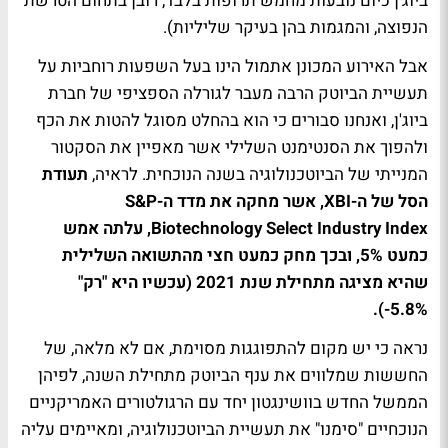
ביוג'ן כיום נובעות מחמש תרופות בלבד, רובן בתחום הטרשת
הנפוצה, והמגמות בהן בעיקר שליליות).
אבל האירוע המכונן אתמול הינו בעל השפעות רוחביות על
תעשיית הביוטק הרבה מעבר לגורלה הספציפי של חברת
ביוג'ן, ואנחנו סבורים כי הוא בהחלט מסוגל להטות את הכף
ולהפוך את הסנטימנט השלילי אשר מאפיין את הסקטור
המנייתי של הביוטכנולוגיה בשנה הנוכחית. לראיה,
תעודת
הסל של ה-XBI, אשר מחקה את מדד ה-S&P
Biotechnology Select Industry Index, עלתה אמש
כמעט 5%, ובכך מחק כמעט חצי מהתשואה השלילית
שהיא מציגה מתחילת שנת 2021 (עכשיו היא "רק"
5.8%-).
נראה כי יש מקום להתפוגגות מסוימת, אם לא מלאה, של
החששות שמלווים את ענף הביוטק מתחילת השנה, לפיהן
הממשל החדש בוושינגטון יחד עם הרגולטורים האמריקניים
הנוכחיים "סימנו" את תעשיית הביוטכנולוגיה, ומאיימים עליה