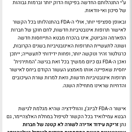
ע"י התנהלותם החדשה בפיקוח הדוק יותר וברמות גבוהות
של סיכון ואי-וודאות.
ובאופן ספציפי יותר, אולי ה-FDA בהתנהלותו בכל הקשור
לאישור תרופות אינובטיביות חדשות, לחם חוקן של חברות
הפארמה והביוטק, אינו בהכרח מבטא התייחסות חדשה
ושונה לתעשיית התרופות האינובטיביות בשנים הקרובות,
כרגולטור זהיר ונוקשה יותר, ופחות ידידותי לתעשייה; ייתכן
ואכן ה-FDA גם כיום ממשיך בכל זאת בגישה "המתירנית"
יחסית שאפיינה אותו מאמצע העשור הקודם ביחס לאישור
תרופות אינובטיביות חדשות, וזאת למרות שורת העיכובים
והדחיות שראינו מתחילת השנה.
אישור ה-FDA לביוג'ן, והוולידציה שהיא מגלמת לגישת
הבטא עמילואיד בכל הקשור לטיפול במחלת האלצהיימר, גם
נתן
זריקת עידוד אדירה לשורה לא קטנה של חברות