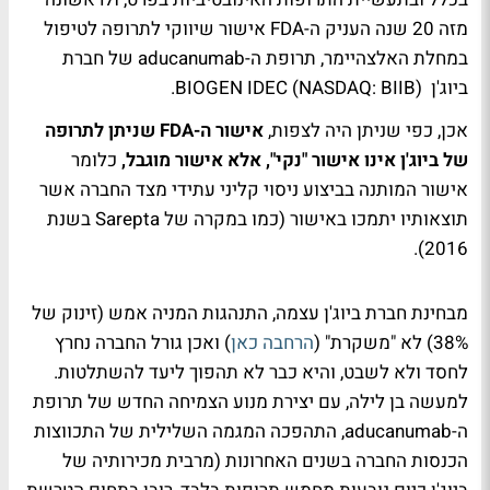
מזה 20 שנה העניק ה-FDA אישור שיווקי לתרופה לטיפול
במחלת האלצהיימר, תרופת ה-aducanumab של חברת
ביוג'ן BIOGEN IDEC (NASDAQ: BIIB).
אכן, כפי שניתן היה לצפות,
אישור ה-FDA שניתן לתרופה
של ביוג'ן אינו אישור "נקי", אלא אישור מוגבל,
כלומר
אישור המותנה בביצוע ניסוי קליני עתידי מצד החברה אשר
תוצאותיו יתמכו באישור (כמו במקרה של Sarepta בשנת
2016).
מבחינת חברת ביוג'ן עצמה, התנהגות המניה אמש (זינוק של
38%) לא "משקרת" (
הרחבה כאן
) ואכן גורל החברה נחרץ
לחסד ולא לשבט, והיא כבר לא תהפוך ליעד להשתלטות.
למעשה בן לילה, עם יצירת מנוע הצמיחה החדש של תרופת
ה-aducanumab, התהפכה המגמה השלילית של התכווצות
הכנסות החברה בשנים האחרונות (מרבית מכירותיה של