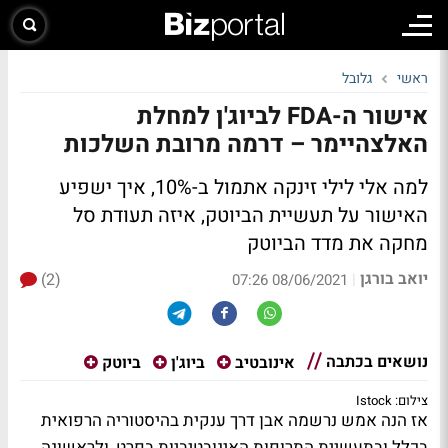
ראשי
גלובל
אישור ה-FDA לביוג'ן למחלת
האלצהיימר – דרמה מרובת השלכות
למה אלי לילי זינקה אתמול ב-10%, איך ישפיע
האישור על תעשיית הביוטק, איזה תעודת סל
מחקה את מדד הביוטק
יואב בורגן
(2)
|
08/06/2021 07:26
נושאים בכתבה
אינובטיב
ביוג'ן
ביוטק
צילום: Istock
אז הנה אמש נרשמה אבן דרך ענקית בהיסטוריה הרפואית
בכלל ובתעשיית התרופות האינובטיביות בפרט, ולראשונה