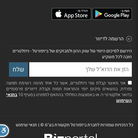
הרשמה לדיוור
הירשם לסיכום היומי של שוק ההון ולמבזקים של ביזפורטל - ניוזלטרים
חובה לכל משקיע
אני מאשר קבלת שני ניוזלטרים, אשר כל אחד מהווה רשימת תפוצה
נפרדת, בנושאים סיכום יומי והתראות חמות וקבלת דיוורים פרסומיים
בדואר אלקטרוני ו/ או באמצעות הסלולר בהתאם למפורט בסעיף 10
בתנאי
השימוש
כל הזכויות שמורות לחברת ביזפורטל תקשורת בע"מ ©
|
תנאי שימוש