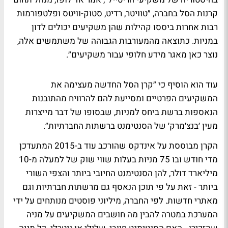
קרנות הסל בחברה, ״טוויטר, רדיט, סטוק-וויטס ופלטפורמות
רבות אחרות ביססו קהילות שהן משקיעים יכולים לדון
במניות. כתוצאה מהמעורבות הגבוהה של משתמשים אלה,
נוצר כאן מאגר מידע חלופי עבור משקיעים״.
עוד הוא הוסיף כי ״קרן הסל החדשה מעצימה את
המשקיעים הפרטיים ומסייעת להם להרוויח מהתובנות
הנאספות ברשת ביחס למניות, שבסופו של דבר מייצרות
מעין ׳בנצ׳מרק׳ של הסנטימנט ברשתות החברתיות״.
הקרן מבוססת על אינדקס שהורכב עוד ב-2015 המתעדכן
מדי חודש ובו 75 מניות בעלות שווי שוק של למעלה מ-10
מיליארד דולר, להן הסנטימנט החיובי ביותר והצפי השורי
ביותר - זאת על פי תוכן הנאסף גם מרשתות חברתיות וגם
מאתרי חדשות. לפי החברה, מיליוני פוסטים מנותחים על ידי
המערכת במטרה להבין מה חושבים המשקיעים על מניה