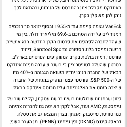
שהזכירו - האם הסנטימנט חיובי, שלילי או ניטרלי. כל מניה
באינדקס מקבלת ציון בהתבסס על הניתוח, ובהתאם לכך
ניתן להן משקלן בקרן.
VanEck עצמה קיימת עוד מ-1955 ובסוף ינואר סך הנכסים
המנוהלים על ידה הסתכם ב-69.6 מיליארד דולר. בין מי
שעוזר לחברה לפמפם את פרסום הקרן החדשה הוא אושיית
הרשת ומייסד בלוג הספורט Barstool Sports, דייויד
פורטנוי, דמות בולטת בקרב המשקיעים הפרטיים בארה״ב.
בסרטון שהעלה לטוויטר ציין כי בשנה שעברה מניות אינדקס
הבאזז של החברה הניבו יחדיו תשואה הגבוהה ב-40% מזו
של ה-S&P 500. פורטנוי עצמו מחזיק במניות של החברה
שיצרה בזמנו את האלגוריתם עליו מבוסס אינדקס הבאזז.
כיוון שבמניות שבולטות בשיח ברשת עסקינן, קל לחשוב על
גיימסטופ, AMC ועוד, אבל לקרן חשיפה גם לחברות צמיחה
כמו טוויטר, פייסבוק ואמזון. בצדן תמצאו גם את טסלה,
דראפטקינגס (DKNG) ופן גיימינג (PENN). מן העבר השני,