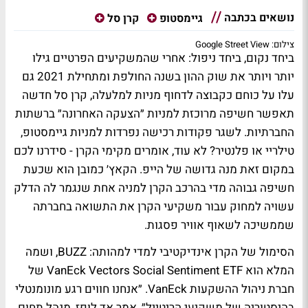
נושאים בכתבה
גיימסטופ
קרן סל
צילום: Google Street View
ביחד נקום, ביחד ניפול: אחרי שהמשקיעים הפרטיים גילו
יותר ויותר את שוק ההון בשנה החולפת ומתחילת 2021 גם
עלו על כוחם כקבוצה לדחוף מניות למלעלה, קרן סל חדשה
תאפשר חשיפה מרוכזת למניות ״הצעקה האחרונה״ ברשתות
החברתיות. לשגר פקודות רכישה נפרדות למניות גיימסטופ,
טילריי או פלנטיר? לא עוד, אומרים מקימי הקרן - סידרנו לכם
במקום זאת מנה גדושה של הייפ. הקאץ׳ כמובן הוא שכעת
חשיפה גבוהה מדי בהרכב הקרן למניה אחת שנגמר לה הדלק
עשויה למחוק עבור משקיעי הקרן את התשואה בחברתה
שממשיכה לשאוף אוויר פסגות.
הסימול של הקרן אינדיקטיבי למדי למהותה: BUZZ, ושמה
המלא הוא VanEck Vectors Social Sentiment ETF של
חברת ניהול ההשקעות VanEck. ״אנחנו חווים רגע מונומנטלי
בהיסטוריה של משקיעי הריטייל״, אמר אד לופז, מנהל תחום