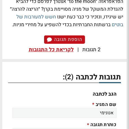
הפראפראזה ״to the moon״ אצטרך לפרסם כדי להביא
להגדלת המשקל של מניה מסויימת בקרן? ״הריצה להרצה״
יש שיגידו, ונזכיר כי כבר כעת ישנו
חשש למעורבות של
בוטים
ברשתות החברתיות בכדי להשפיע על מחירי מניות.
הוספת תגובה
2 תגובות
|
לקריאת כל התגובות
תגובות לכתבה
:
(2)
הגב לכתבה
שם המגיב
*
כותרת תגובה
*