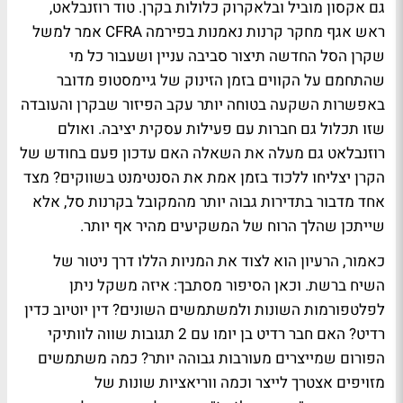
גם אקסון מוביל ובלאקרוק כלולות בקרן. טוד רוזנבלאט,
ראש אגף מחקר קרנות נאמנות בפירמה CFRA אמר למשל
שקרן הסל החדשה תיצור סביבה עניין ושעבור כל מי
שהתחמם על הקווים בזמן הזינוק של גיימסטופ מדובר
באפשרות השקעה בטוחה יותר עקב הפיזור שבקרן והעובדה
שזו תכלול גם חברות עם פעילות עסקית יציבה. ואולם
רוזנבלאט גם מעלה את השאלה האם עדכון פעם בחודש של
הקרן יצליחו ללכוד בזמן אמת את הסנטימנט בשווקים? מצד
אחד מדבור בתדירות גבוה יותר מהמקובל בקרנות סל, אלא
שייתכן שהלך הרוח של המשקיעים מהיר אף יותר.
כאמור, הרעיון הוא לצוד את המניות הללו דרך ניטור של
השיח ברשת. וכאן הסיפור מסתבך: איזה משקל ניתן
לפלטפורמות השונות ולמשתמשים השונים? דין יוטיוב כדין
רדיט? האם חבר רדיט בן יומו עם 2 תגובות שווה לוותיקי
הפורום שמייצרים מעורבות גבוהה יותר? כמה משתמשים
מזויפים אצטרך לייצר וכמה ווריאציות שונות של