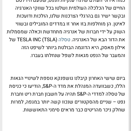
כמה אירוני העולם שלנו? ענקיות הנפט, שפעם היו לסם
החיים של הכלכלה העולמית ושלטו בכל שווקי האנרגיה
ובקשר ישיר גם בהרגלי הצרכנות שלנו, הולכות ודועכות
לאיטן. הן מוחלפות בזו אחר זו במדדים המובילים ובשווי
השוק על ידי חברות של אנרגיה מתחדשת וכאלה שמסמלות
את הדור הבא של האנרגיה.
טסלה
TESLA INC (TSLA) של
אילון מאסק, היא הדוגמה הבולטת ביותר לשיפט הזה
והמעבר של הנפט מגאות לשפל שנחלתו בעברו.
ביום שישי האחרון קיבלנו גושפנקא נוספת לשינויי הגאות
הללו, כשבוועדה המנהלת את מדד ה-S&P, הודיעו כי כניסת
של טסלה למדדי ה-S&P תהיה על חשבון חברת ריט וחברת
נפט – שניים מהסקטורים שנכוו קשה יותר במגפה, למרות
שחלק ניכר מהריטים כבר מראים סימני התאוששות.