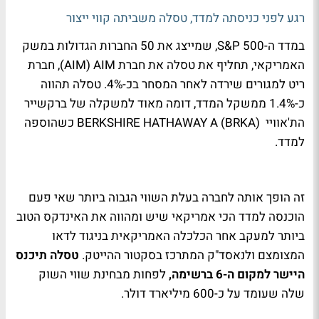
רגע לפני כניסתה למדד, טסלה משביתה קווי ייצור
במדד ה-S&P 500, שמייצג את 50 החברות הגדולות במשק
האמריקאי, תחליף את טסלה את חברת AIM) AIM), חברת
ריט למגורים שירדה לאחר המסחר בכ-4%. טסלה תהווה
כ-1.4% ממשקל המדד, דומה מאוד למשקלה של ברקשייר
הת'אוויי BERKSHIRE HATHAWAY A (BRKA) כשהוספה
למדד.
זה הופך אותה לחברה בעלת השווי הגבוה ביותר שאי פעם
הוכנסה למדד הכי אמריקאי שיש ומהווה את האינדקס הטוב
ביותר למעקב אחר הכלכלה האמריקאית בניגוד לדאו
המצומצם ולנאסד"ק המתרכז בסקטור ההייטק.
טסלה תיכנס
היישר למקום ה-6 ברשימה,
לפחות מבחינת שווי השוק
שלה שעומד על כ-600 מיליארד דולר.