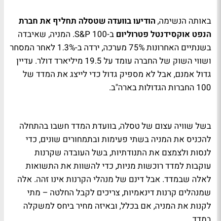
באותה הנשימה,
הודיעו בוועדה שטסלה תחליף את חברת
הנפט אוקסידנטל פטרוליום
ב-S&P 100. המניה, שאיבדה
בשנתיים האחרונות 75% מערכה, ירדה ב-1.3% לאחר המסחר
ושווי השוק של החברה עומד על 19.5 מיליארד דולר. עדיין
גדול אמנם, אבל לא מספיק גדול כדי לייצג את המדד של
100 החברות הגדולות בארה"ב.
בשל שוויה עצום של טסלה, בוועדת המדד חשבו בהתחלה
להכניס את המניה בשתי פעימות ובתמחורים שונים, כדי
לנסות ולצמצם את התנודתיות, בשל העובדה שקרנות
עוקבות למדד רוכשות מניות, כדי להשוות את התשואות
לאלה שבמדד. אבל דינם של מנהלי הקרנות אינו זהה. אלה
שמנהלים קרנות דינאמיות, צריכים לקבל החלטה – מתי
לקנות את המניה, אם בכלל, ובאיזה מחיר ביחס למשקלה
במדד.