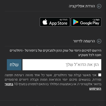
הורדת אפליקציה
הרשמה לדיוור
הירשם לסיכום היומי של שוק ההון ולמבזקים של ביזפורטל - ניוזלטרים
חובה לכל משקיע
אני מאשר קבלת שני ניוזלטרים, אשר כל אחד מהווה רשימת תפוצה
נפרדת, בנושאים סיכום יומי והתראות חמות וקבלת דיוורים פרסומיים
בדואר אלקטרוני ו/ או באמצעות הסלולר בהתאם למפורט בסעיף 10
בתנאי
השימוש