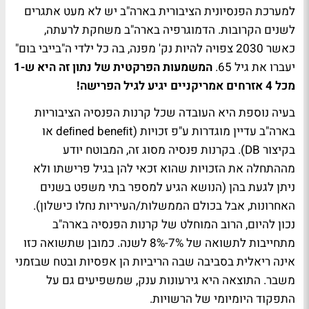
למערכת הפנסיונית הציבורית בארה"ב יש לא מעט אתגרים
לשנים הקרובות. הדמוגרפיה בארה"ב משחקת לרעתה,
כאשר 2030 צפויה להיות נק' מפנה, בה כל ילדי ה"בייבי בום"
יעברו את גיל 65.
המשמעות הפרקטית של נתון זה היא ש-1
מכל 4 אזרחים אמריקניים יגיע לגיל הפרישה!
בעיה נוספת היא העובדה שכל קרנות הפנסיה הציבוריות
בארה"ב עדיין מוגדרות ע"פ זכויות (deﬁned beneﬁt או
בקיצור DB). בקרנות פנסיה מסוג זה, המבוטח יודע
מההתחלה את הזכויות שהוא זכאי להן בגיל פרישתו ולא
ניתן לגעת בהן (הנושא הגיע למספר בתי משפט בשנים
האחרונות, אבל בכולם הממשלות/העיריות נחלו כישלון).
נכון להיום, הרוב המוחלט של קרנות הפנסיה בארה"ב
מתחייבות לתשואה של 7%-8% לשנה. כמובן שתשואה כזו
אינה ריאלית בסביבה שבה הריביות הן אפסיות ובטח שבזמני
משבר. התוצאה היא גירעונות ענק, שמשפיעים גם על
התפקוד היומיומי של הרשויות.