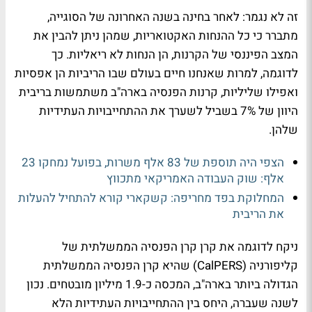
זה לא נגמר: לאחר בחינה בשנה האחרונה של הסוגייה,
מתברר כי כל ההנחות האקטואריות, שמהן ניתן להבין את
המצב הפיננסי של הקרנות, הן הנחות לא ריאליות. כך
לדוגמה, למרות שאנחנו חיים בעולם שבו הריביות הן אפסיות
ואפילו שליליות, קרנות הפנסיה בארה"ב משתמשות בריבית
היוון של 7% בשביל לשערך את ההתחייבויות העתידיות
שלהן.
הצפי היה תוספת של 83 אלף משרות, בפועל נמחקו 23
אלף: שוק העבודה האמריקאי מתכווץ
המחלוקת בפד מחריפה: קשקארי קורא להתחיל להעלות
את הריבית
ניקח לדוגמה את קרן קרן הפנסיה הממשלתית של
קליפורניה (CalPERS) שהיא קרן הפנסיה הממשלתית
הגדולה ביותר בארה"ב, המכסה כ-1.9 מיליון מובטחים. נכון
לשנה שעברה, היחס בין ההתחייבויות העתידיות הלא