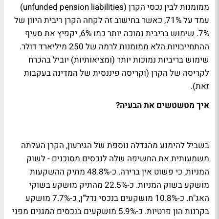
ממומנות לבין נכסי הקרן (unfunded pension liabilities)
עמד על 71%, כאשר בחישוב זה לקחה הקרן ריבית היוון של
7%. שימוש בריבית נמוכה יותר כמו 6%, יקפיץ את סעיף
ההתחייבויות הלא ממומנות לרמה של 250 מיליארד דולר.
שימוש בריביות נמוכות יותר (ומציאותיות) יוביל בהכרח
לקריסה של הקרן (וקריסה פיננסית של המדינה בעקבות
זאת).
איך מטשטשים את הבעיה?
בשביל להימנע מהגדלה נוספת של הגירעון, הקרן העלתה
משמעותית את החשיפה שלה לנכסים מסוכנים - לשוק
המניות, כי פשוט אין ברירה. כ-48.8% מתיק ההשקעות
מושקע בשוק המניות. כ-22.5% מהתיק מושקע בשוקי
האג"ח. כ-10.8% מושקעים בנכסי נדל"ן, כ-7.7% מושקע
בקרנות הון פרטיות. כ-5.9% מושקעים בנכסים המגנים מפני