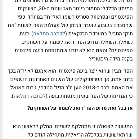
למרות שהכלכלה העולמית חווה בחודשים האחרונים את
המיתון הכלכלי החמור ביותר מאז שנות ה-30, השווקים
הפיננסיים ובפרטוול סטריט רשמו ראלי חד במיוחד. כפי
שהסברנו בשבוע שעבר, בכוחן של פעולות הפד' לשנות "את
חוקי הטבע" במערכת הבנקאית (
לכתבה המלאה
). כעת,
נשאלה השאלה מדוע הפד' דואג לשמור על השווקים
הפיננסיים? והאם הוא לא יודע שמתנפחת בועה פיננסית
בקנה מידה היסטורי?
הפד' מבין שהוא יוצר בועה פיננסית. הוא אמנם לא יודה בכך
בזמן אמת, אך הפרוטוקולים של השנים האחרונות חושפים
את האמת. כבר ב-2013 טען יו"ר הפד' הנוכחי, ג'רום פאואל,
כי המדינות של הפד' בזמנו מנפחת בועה (
לכתבה המלאה
).
אז בכל זאת מדוע הפד' דואג לשמור על השווקים?
התשובה לשאלה זו מתחלקת לשניים: החלק הראשון הוא
שהתאוששות בכלכלה הריאלית מתחילה קודם כל