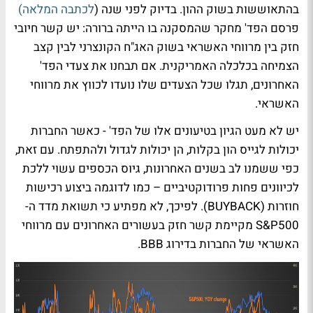
בהתאוששות בשוק ההון. בדיוק לפני שנה (
לכתבה המלאה)
פרסם הפד' מחקר שהמסקנה בו הייתה ברורה: יש קשר חיובי
חזק בין מרווחי האשראי בשוק האג"ח הקונצרני לבין קצב
הצמיחה בכלכלה האמריקנית. אם תבחנו את צעדי הפד'
האחרונים, תגלו שכל הצעדים שלו נועדו לכווץ את מרווחי
האשראי.
יש לא מעט הגיון בטיעונים אלו של הפד' - כאשר החברות
יכולות לגייס הון בקלות, הן יכולות לגדול ולהתפתח. עם זאת,
כפי ששמנו לב בשנים האחרונות, גיוס הכספים עשוי ללכת
לכיוונים פחות פרודוקטיביים – כמו לדוגמה ביצוע רכישות
חוזרות (BUYBACK). לפיכך, לא מפתיע כי תשואת מדד ה-
S&P500 מקיימת קשר חזק בעשורים האחרונים עם מרווחי
האשראי של החברות בדירוג BBB.