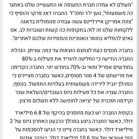
"מעולם לא עמדה חברת התעופה או התעשייה שלנו באתגר
כה משמעותי", טען יו"ר ומנכ"ל החברה דאג פרקר והוסיף כי
"צוות אמריקן איירליינס עשה עבודה פנומנלית בדאגה
ללקוחות שלנו זה לזה בתקופות כה קשות ושוברות לב. אנו
גאים להפליא בחוסר האנוכיות והמסירות שלהם לאחרים".
בחברה מנסים כעת לצמצם הוצאות עד כמה שניתן. הנהלת
החברה הודיעה כי החליטה להוריד את פעילות ב-80%
בחודשים אפריל ומאי וב-70% בחודש יוני. החברה הקדימה
את פרישתם של 4 סוגי מטוסים, כאשר בחברה מציינים כי
המהלך יוביל לירידה משמעותית בעלויות התפעול. בנוסף,
החברה עצרה את כל פעילות גיוס העובדים/העלאת שכר
וקידמה תוכנית של יציאה לחופשה ללא תשלום מרצון.
בקופת החברה יש כעת מזומנים בהיקף של 6.8 מיליארד
דולר, כאשר החברה ביצע במהלך הרבעון האחרון גיוס של 2
מיליארד דולר. כאשר בחברה ציינו כי הגיעו להסכמות על
קווי אשראי של עוד 10.6 מיליארד דולר, בעיקר אודות