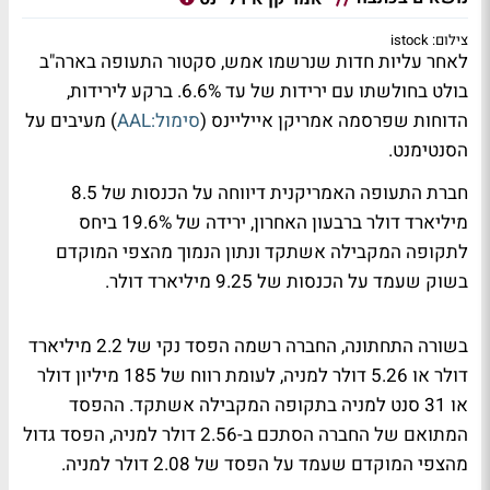
צילום: istock
לאחר עליות חדות שנרשמו אמש, סקטור התעופה בארה"ב
בולט בחולשתו עם ירידות של עד 6.6%. ברקע לירידות,
הדוחות שפרסמה אמריקן אייליינס (
סימול:AAL
) מעיבים על
הסנטימנט.
חברת התעופה האמריקנית דיווחה על הכנסות של 8.5
מיליארד דולר ברבעון האחרון, ירידה של 19.6% ביחס
לתקופה המקבילה אשתקד ונתון הנמוך מהצפי המוקדם
בשוק שעמד על הכנסות של 9.25 מיליארד דולר.
בשורה התחתונה, החברה רשמה הפסד נקי של 2.2 מיליארד
דולר או 5.26 דולר למניה, לעומת רווח של 185 מיליון דולר
או 31 סנט למניה בתקופה המקבילה אשתקד. ההפסד
המתואם של החברה הסתכם ב-2.56 דולר למניה, הפסד גדול
מהצפי המוקדם שעמד על הפסד של 2.08 דולר למניה.