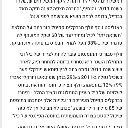
המשלוחים לסין יהיה דומה להיקף המשלוחים שנשלחו
בשנת 2011. והוסיף, "החברה מצפה לשנה חזקה מאד
בברזיל, בדומה לרמת השיא שנרשמה לפני שנה".
האנליסט ג'וזף וולף מברקליס קפיטל חזר היום על המלצת
"תשואת יתר" לכיל ומחיר יעד של 60 שקל המשקף לה
פרמיה של כ-38% מעל למחיר הבסיס בו פתחה את הבוקר.
וולף סבור כי המומנטום עובר להיות לצידה של כיל וכי
מתחילת השנה היא נסחרת בדומה למתחרותיה, לאחר
ששבשנת 2011 נפתח בינה לבין פוטאש ויורקלי פער,
כשכיל נפלה ב-2011 ב-29% בזמן שפוטאש ויורקלי איבדו
9% ו-12% בהתאמה. וולף מציין כי חוסר הוודאות ביחס
לעלויות של כיל בעניין התמלוגים וקציר המלח - נפתרו.
בברקליס קפיטל מעיריכם כי עלויות אלה יסתכמו בתוספת
של 85 מיליון דולר בשנה, "סכום לא מבוטל אך לא כזה
שיכול לפגוע בצורה משמעותית בחוסנה הפיננסי של כיל".
נציין כי במניית כיל, יצרנית האשלג הישראלית, נרשמה