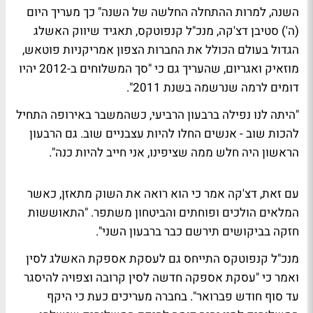
השנה, למרות ההתחלה החלשה של השנה" כך מעריך היום
(ה') סטיבן דצ'קה, מנכ"ל קנפוטקס, תאגיד שיווק האשלג
הגדול בעולם הכולל את החברות הצפון אמריקניות פוטאש,
מוזאיק ואגריום, שהעריך גם כי "סך המשלוחים ב-2012 יהיו
דומים לרמה שנרשמה בשנת 2011".
"היתה לנו נפילה ברבעון הרביעי, כשהמשבר באירופה התחיל
להכות שוב - אנשים החלו להיות עצבניים שוב. גם הרבעון
הראשון היה חלש ממה שציפינו, אני חייב להיות כנה".
עם זאת, דצ'קה אמר כי הוא רואה את השוק מתאזן, כאשר
המלאים הולכים ופוחתים והביטחון משתפר. "התאוששות
חזקה בביקושים תירשם כבר ברבעון השני".
מנכ"ל קנפוטקס התייחס גם לעסקת אספקת האשלג לסין
ואמר כי "עסקת אספקה חדשה לסין קרובה וצפויה להיסגר
עד סוף חודש פברואר". בחברה מעריכים כעת כי היקף