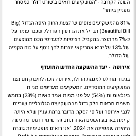
השנה הקרובה - "המשקיעים רואים ב'שורט דולר' כמסחר
מעניין ביותר"
81% מהמשקיעים צופים ש"הצעת החוק היפה הגדול (Big
Beautiful Bill) תגדיל את הגירעון הפדרלי, שכבר עומד על
כ-7% מהתוצר. במקביל, הציפיות לתעריפי מכס ממוצעים
של 13% על יבוא אמריקאי יוצרות לחץ נוסף על כוח הקנייה
של הדולר.
אירופה - יעד ההשקעה החדש המועדף
בניגוד מוחלט למגמת הדולר, אירופה זוכה לחיבוק חם מצד
המשקיעים המוסדיים. ה
משקיעים מעדיפים מניות
בינלאומיות (54%) על פני מניות אמריקאיות (23%) בחמש
חלק גדול
מהמשקיעים הגלובליים שוריים
השנים הבאות
לגבי אירופה ועל פי הסקר, מדובר ברמת עניין שלא היתה
קיימת בארבע השנים האחרונות. זהו שינוי דרמטי מהגישה
הזהירה שאפיינה את 2024. "אנו רואים אופטימיות גוברת