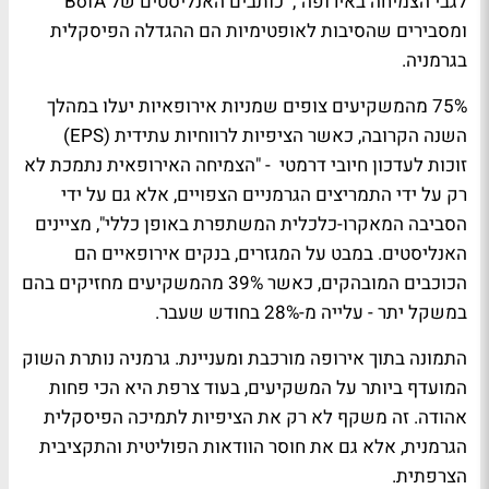
לגבי הצמיחה באירופה", כותבים האנליסטים של BofA
ומסבירים שהסיבות לאופטימיות הם ההגדלה הפיסקלית
בגרמניה.
75% מהמשקיעים צופים שמניות אירופאיות יעלו במהלך
השנה הקרובה, כאשר הציפיות לרווחיות עתידית (EPS)
זוכות לעדכון חיובי דרמטי - "הצמיחה האירופאית נתמכת לא
רק על ידי התמריצים הגרמניים הצפויים, אלא גם על ידי
הסביבה המאקרו-כלכלית המשתפרת באופן כללי", מציינים
האנליסטים. במבט על המגזרים, בנקים אירופאיים הם
הכוכבים המובהקים, כאשר 39% מהמשקיעים מחזיקים בהם
במשקל יתר - עלייה מ-28% בחודש שעבר.
התמונה בתוך אירופה מורכבת ומעניינת. גרמניה נותרת השוק
המועדף ביותר על המשקיעים, בעוד צרפת היא הכי פחות
אהודה. זה משקף לא רק את הציפיות לתמיכה הפיסקלית
הגרמנית, אלא גם את חוסר הוודאות הפוליטית והתקציבית
הצרפתית.