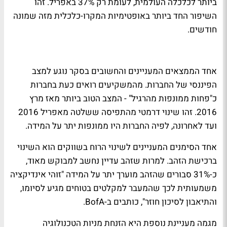
ביותר לכלכלה העולמית, לעומת רק 37% באפריל. זהו
השיפור החד ביותר באופטימיות המקרו-כלכלית מזה שמונה
חודשים.
אחד הממצאים המעניינים והחשובים בסקר נוגע למצב
הפיננסי של החברות. מהמשקיעים רואים כעת בחברות
כ"פחות ממונפות מהרגיל" - המצב הטוב ביותר מאז מרץ
2016. זהו שינוי דרמטי מהתפיסה ששלטה מאפריל 2016
ועד לאחרונה, לפיה החברות היו ממונפות יתר על המידה.
אחד הסימנים המעניינים לשינוי הרוח בשווקים הוא השינוי
ברכישת הזהב. למרות שזהב עדיין נחשב למבוקש מאוד,
כ-31% סבורים שהזהב מוערך יתר על המידה "זוהי אינדיקציה
משמעותית לכך שהמעבר למקלטים בטוחים מגיע לסיומו,
והתיאבון לסיכון חוזר", כותבים ב-BofA.
מגמה מעניינת נוספת היא הזנחת מניות הטכנולוגיה