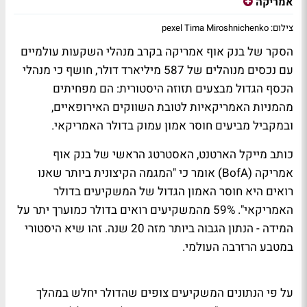
אמריקה
צילום: pexel Tima Miroshnichenko
הסקר של בנק אוף אמריקה בקרב מנהלי השקעות עולמיים
עם נכסים מנוהלים של 587 מיליארד דולר, חושף כי מנהלי
הכסף הגדול מבצעים תזוזה היסטורית: הם מפחיתים
מהמניות האמריקאיות לטובת השווקים האירופאיים,
ובמקביל מביעים חוסר אמון עמוק בדולר האמריקאי.
כותב מייקל הארטנט, האסטרטג הראשי של בנק אוף
אמריקה (BofA) אומר כי "המגמה הקיצונית ביותר שאנו
רואים היא חוסר האמון הגדול של המשקיעים בדולר
האמריקאי". 59% מהמשקיעים רואים בדולר כמוערך יתר על
המידה - הנתון הגבוה ביותר מזה 20 שנה. זהו שיא היסטורי
במטבע הרזרבה העולמי.
על פי הנתונים המשקיעים צופים שהדולר יחלש במהלך