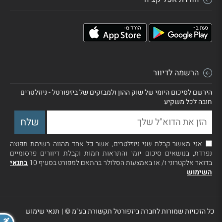
הרשמה לדיוור
הירשם לסיכום היומי של שוק ההון ולמבזקים של ביזפורטל - ניוזלטרים
חובה לכל משקיע
אני מאשר קבלת שני ניוזלטרים, אשר כל אחד מהווה רשימת תפוצה
נפרדת, בנושאים סיכום יומי והתראות חמות וקבלת דיוורים פרסומיים
בדואר אלקטרוני ו/ או באמצעות הסלולר בהתאם למפורט בסעיף 10
בתנאי
השימוש
כל הזכויות שמורות לחברת ביזפורטל תקשורת בע"מ ©
|
תנאי שימוש