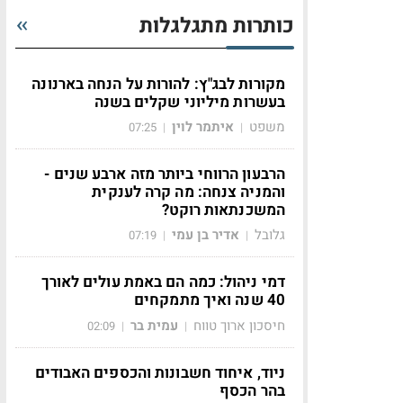
כותרות מתגלגלות
מקורות לבג"ץ: להורות על הנחה בארנונה
בעשרות מיליוני שקלים בשנה
משפט
איתמר לוין
07:25
|
|
הרבעון הרווחי ביותר מזה ארבע שנים -
והמניה צנחה: מה קרה לענקית
המשכנתאות רוקט?
גלובל
אדיר בן עמי
07:19
|
|
דמי ניהול: כמה הם באמת עולים לאורך
40 שנה ואיך מתמקחים
חיסכון ארוך טווח
עמית בר
02:09
|
|
ניוד, איחוד חשבונות והכספים האבודים
בהר הכסף