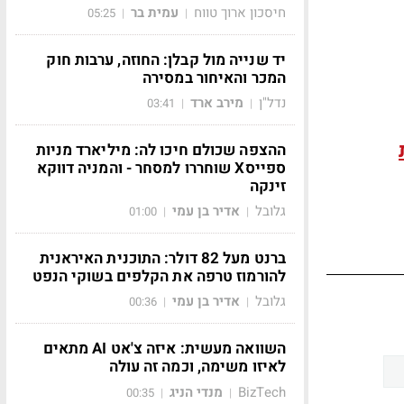
חיסכון ארוך טווח
עמית בר
05:25
|
|
יד שנייה מול קבלן: החוזה, ערבות חוק
המכר והאיחור במסירה
נדל"ן
מירב ארד
03:41
|
|
ההצפה שכולם חיכו לה: מיליארד מניות
ספייסX שוחררו למסחר - והמניה דווקא
זינקה
גלובל
אדיר בן עמי
01:00
|
|
ברנט מעל 82 דולר: התוכנית האיראנית
להורמוז טרפה את הקלפים בשוקי הנפט
גלובל
אדיר בן עמי
00:36
|
|
השוואה מעשית: איזה צ'אט AI מתאים
לאיזו משימה, וכמה זה עולה
BizTech
מנדי הניג
00:35
|
|