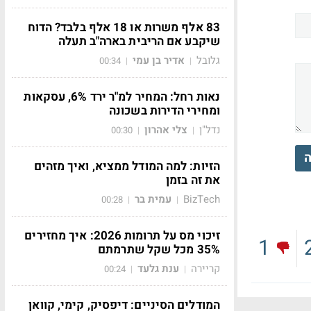
83 אלף משרות או 18 אלף בלבד? הדוח
שיקבע אם הריבית בארה"ב תעלה
גלובל
אדיר בן עמי
00:34
|
|
נאות רחל: המחיר למ"ר ירד 6%, עסקאות
ומחירי הדירות בשכונה
נדל"ן
צלי אהרון
00:30
|
|
ה
הזיות: למה המודל ממציא, ואיך מזהים
את זה בזמן
BizTech
עמית בר
00:28
|
|
זיכוי מס על תרומות 2026: איך מחזירים
1
35% מכל שקל שתרמתם
קריירה
ענת גלעד
00:24
|
|
המודלים הסיניים: דיפסיק, קימי, קוואן