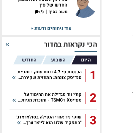
החדש של סין
|
משה כסיף
(5)
עוד ניתוחים ודעות
הכי נקראות במדור
היום
השבוע
החודש
1
הכנסות פי 4.7 ורווח עתק - ומניית
סנדיסק צונחת: התחזית שקיררה...
2
קת׳י ווד מגדילה את ההימור על
ספייסX ו־TSMC - ומוכרת מניות...
3
שוקי ניר אחרי הנפילה בסולאראדג':
"התפקיד שלנו הוא לייצר ערך...