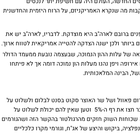
 המכסים החדשה, העולם היה עם חשיפת יתר לנכסים
בות מה שנקרא האמריקניזם, על הרוח היזמית והחדשנית
נים ברובם לארה"ב היא מוצדקת. לדבריו, לארה"ב יש את
ביותר ולכן ישנה הצדקה להטייה אמריקאית לטווח ארוך.
אה של עלות ההון הנמוכה, שבעצמה נובעת ממעמד הדולר
ירופה ויפן נהנו מעלות הון נמוכה דומה אך לא פיתחו
משל, הבינה המלאכותית.
'רום פאוול ושל שר האוצר סקוט בסנט לבלום ולשלוט על
עם תשואת האג"ח הממשלתי ל-30 שנה, שכבר חצו את רף ה-5% וטען שאין להם יכולת לשלוט על
שכוחות השוק חזקים מהרגולטור בהקשר הזה ושהגורמים
לציה, ביקוש והיצע של אג"ח, וגורמי מקרו כלכליים