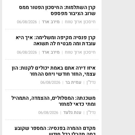
קרן השתלמות: החיסכון הפטור ממס
שרוב הציבור מפספס
חיסכון ארוך טווח
מירב ארד
06/08/2026
|
|
קרן פנסיה מקיפה ומשלימה: איך היא
עובדת ומה מבטיח לה תשואה
חיסכון ארוך טווח
מירב ארד
06/08/2026
|
|
איזו דירה אתם באמת יכולים לקנות: הון
עצמי, החזר חודשי ויחס ההחזר
נדל"ן
עמית בר
06/08/2026
|
|
משכנתה: המסלולים, ההצמדה, התמהיל
ומתי כדאי למחזר
נדל"ן
ענת גלעד
06/08/2026
|
|
מקדם ההמרה בפנסיה: המספר שקובע
כמה תקבלו בכל חודש