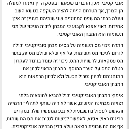
אובייקטיבי. אכן, הדברים שנאמרו בפסק הדין נאמרו למעלה
מן הצורך, אך מטרתם הייתה להציג השקפה בנושא השב
ועולה בבתי המשפט המחוזיים שגישותיהם בעניין זה אינן
אחידות. ראוי אפוא לקבוע כי המבחן לזכות הניכוי של מס
תשומות הוא המבחן האובייקטיבי.
התרת ניכוי מס תשומות על בסיס מבחן סובייקטיבי יכולה
לגרום לניכוי מס תשומות, על אף שלא שולם מס זה, בתור
מס עסקאות, לרשויות המס. ניכוי זה עומד בניגוד לעקרון
הטלת המס על הערך המוסף. המבחן הראוי לכוון את
התנהגותם לכיוון נטרול הכשל ולא לכיוון הרמאות הוא
המבחן האובייקטיבי.
אימוץ המבחן האובייקטיבי יכול להביא לתוצאות בלתי
רצויות מבחינת הנישום, אשר לא היה שותף לתהליך הרמייה
והאשם לפסול בחשבונית לא נבע ממעשיו שלו. במקרים
חריגים ראוי, אפוא, לאפשר לנישום לנכות את מס התשומות,
אף אם החשבונית הוצאה שלא כדין מבחינה אובייקטיבית.