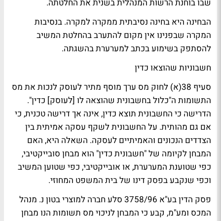
שבו בוחנת הרשות המנהלית בשנית את החלטתה.
הבחינה היא בחינה נסיבתית ממקרה למקרה. בנסיבות
המקרה שבפנינו אין מקום להתערב בהחלטת המשיב
להסתפק בשימוע בכתב למערערת בהשגתה.
חשבוניות שהוצאו כדין
סעיף 38(א) לחוק מס ערך מוסף מתיר לעוסק לנכות את מס
התשומות ה"כלול בחשבונית שהוצאה לו [לעוסק] כדין".
הדרישה כי החשבונית תוצא כדין, אינה אך דרישה טכנית, כי
אם גם מהותית. על החשבונית לשקף עסקה אמיתית בין
הצדדים הנכונים והאמיתיים לעסקה. השאלה היא, האם
המבחן לקיומה של "חשבונית כדין" הוא מבחן סובייקטיבי,
כפי שטוענת המערערת, או אובייקטיבי, כפי שטוען המשיב
וכפי שנקבע בפסק דינו של בית המשפט המחוזי.
פסק הדין בע"א 3758/96 סלע חברה למוצרי בטון נ. מנהל
המכס ומע"מ, קבע כי המבחן לניכוי מס תשומות הנו מבחן