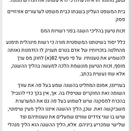
נטען, מחומר הראיות עולה כי היא עשתה את הנדרש ממנה.
בית המשפט העליון בשבתו כבית משפט לערעורים אזרחיים
פסק
זכות טיעון בהליכי השגה בפני רשויות המס
כלל יסוד בשיטתנו המשפטית מורה כי רשות מינהלית תימנע
מהחלטה בזכויותיו של אדם בטרם תעניק לו הזדמנות נאותה
להשמיע את טענותיו. על פי סעיף 82(א) לחוק מס ערך
מוסף, זכות הטיעון מוגשמת הלכה למעשה בהליך ההשגה,
אלא שזו נעשית בכתב.
בענייננו, אמנם המחליט בהשגה שמע בעל פה את עורך
השומה ואת החוקרים שטיפלו בה. אך, אין בכך כדי להוביל
בהכרח למסקנה שיש לשמוע בעל פה גם את המערערת
משביקשה זאת. שכן, הליך ההשגה איננו הליך מעין שיפוטי,
שיש בו שני צדדים שווים שמעלים את טענותיהם וצד
שלישי שמכריע ביניהם. אלא, הליך ההשגה הוא הליך מנהלי