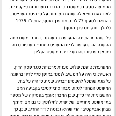
מחמישה ספקים, משסבר כי מדובר בחשבוניות פיקטיביות.
לאור זאת הוציא לה שומת תשומות על פי מיטב השפיטה,
בהתאם לסעיף 77 לחוק מס ערך מוסף, התשל"ו-1975
(להלן - חוק מס ערך מוסף).
על שומה זו השיגה המערערת. השגתה נדחתה. משנדחתה
ההשגה הוגש ערעור לבית המשפט המחוזי. הערעור נדחה
ומכאן הערעור שהוגש לבית המשפט העליון.
המערערת טוענת שלוש טענות מרכזיות כנגד פסק הדין.
ראשית, כי היה על המשיב לזמנה באופן פיזי לדיון בהשגה,
על מנת שתוכל להשמיע דבריה. שנית, כי היה על בית
המשפט המחוזי לנקוט מבחן סובייקטיבי בקביעה האם
החשבוניות היו כדין, שכן המבחן אומץ בפסיקה של מספר
בתי משפט מחוזיים. שלישית, לחילופין, כי גם אם יאומץ
מבחן אובייקטיבי, הרי שהיא נכנסת לגדר החריג, שכן, כך