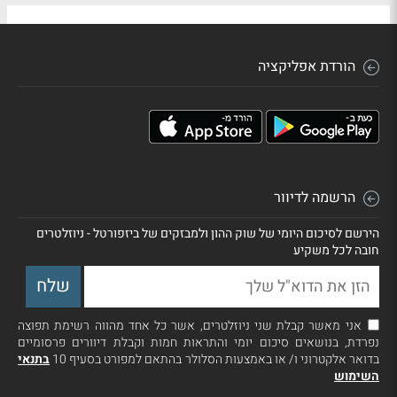
הורדת אפליקציה
הרשמה לדיוור
הירשם לסיכום היומי של שוק ההון ולמבזקים של ביזפורטל - ניוזלטרים
חובה לכל משקיע
אני מאשר קבלת שני ניוזלטרים, אשר כל אחד מהווה רשימת תפוצה
נפרדת, בנושאים סיכום יומי והתראות חמות וקבלת דיוורים פרסומיים
בדואר אלקטרוני ו/ או באמצעות הסלולר בהתאם למפורט בסעיף 10
בתנאי
השימוש