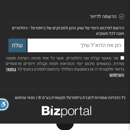
הרשמה לדיוור
הירשם לסיכום היומי של שוק ההון ולמבזקים של ביזפורטל - ניוזלטרים
חובה לכל משקיע
אני מאשר קבלת שני ניוזלטרים, אשר כל אחד מהווה רשימת תפוצה
נפרדת, בנושאים סיכום יומי והתראות חמות וקבלת דיוורים פרסומיים
בדואר אלקטרוני ו/ או באמצעות הסלולר בהתאם למפורט בסעיף 10
בתנאי
השימוש
כל הזכויות שמורות לחברת ביזפורטל תקשורת בע"מ ©
|
תנאי שימוש