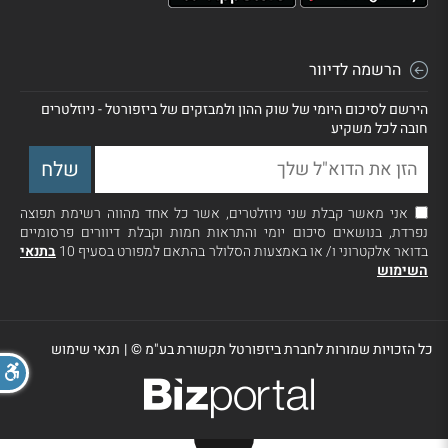
הרשמה לדיוור
הירשם לסיכום היומי של שוק ההון ולמבזקים של ביזפורטל - ניוזלטרים
חובה לכל משקיע
אני מאשר קבלת שני ניוזלטרים, אשר כל אחד מהווה רשימת תפוצה
נפרדת, בנושאים סיכום יומי והתראות חמות וקבלת דיוורים פרסומיים
בדואר אלקטרוני ו/ או באמצעות הסלולר בהתאם למפורט בסעיף 10
בתנאי
השימוש
כל הזכויות שמורות לחברת ביזפורטל תקשורת בע"מ ©
|
תנאי שימוש