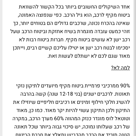
אחד השיקולים החשובים ביותר בכל הקשור להשוואת
ביטוח מקיף לרכב
, הוא גיל הרכב. כפי שנפוצה האמונה,
שאינה בהכרח נכונה, שרכבים גדולים הם בטוחים יותר, כך
זוהי
כמעט עובדה מוגמרת בשיח אחזקת וביטוח הרכב שעל
רכב ישן לא עושים ביטוח מקיף. חברות ביטוח רבות לא
יסכימו לבטח רכב ישן או יטילו עליכם קשיים רבים, וייתכן
מאוד שגם לכם לא ישתלם לעשות זאת.
למה לא?
90% ממרכיבי פרמיית
ביטוח מקיף
מיועדים לתיקון נזקי
תאונות. לרכבים ישנים (בני 12-18 שנה) קשה בהרבה
להשיג חלקי חילוף זמינים או רכיבים חליפיים שיוזילו את
התיקון ולכן התיקון עשוי להיות יקר מאוד. כמו כן, מאוד
וטוטאל לוס מוגדר כנזק המהווה 60% מערך הרכב, במקרה
של רכב שעלותו נמוכה, יש סיכוי גבוה ביותר שכל תאונה
קטנה תוריד את הרכב מהכביש ותאלץ את חברת הביטוח