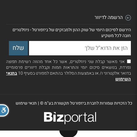
הרשמה לדיוור
הירשם לסיכום היומי של שוק ההון ולמבזקים של ביזפורטל - ניוזלטרים
חובה לכל משקיע
אני מאשר קבלת שני ניוזלטרים, אשר כל אחד מהווה רשימת תפוצה
נפרדת, בנושאים סיכום יומי והתראות חמות וקבלת דיוורים פרסומיים
בדואר אלקטרוני ו/ או באמצעות הסלולר בהתאם למפורט בסעיף 10
בתנאי
השימוש
כל הזכויות שמורות לחברת ביזפורטל תקשורת בע"מ ©
|
תנאי שימוש