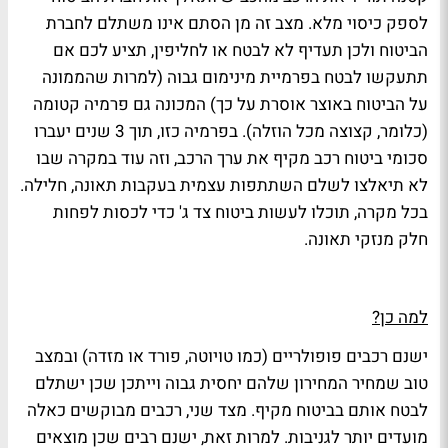
לספק כיסוי מלא. מצב זה מן הסתם אינו משתלם לחברת
הביטוח ולכן תעדיף לא לבטח או לחליפין, תציע לכם אם
תתעקשו לבטח בפרמיית מינימום גבוה (למרות שהממונה
על הביטוח באוצר אוסרת על כך) המכונה גם פרמיה קטומה
(כלומר, קצוצה מכל הוזלה). בפרמיה כזו, תוך 3 שנים יעברו
סכומי
ביטוח רכב מקיף
את ערך הרכב, וזה עוד במקרה שבו
לא תיאלצו לשלם השתתפות עצמית בעקבות תאונה, חלילה.
בכל מקרה, תוכלו לעשות ביטוח צד ג' כדי לכסות לפחות
חלק מנזקי תאונה.
למה כן?
ישנם רכבים פופולריים (כמו טויוטה, פורד או מזדה) ובמצב
טוב שמחיר המחירון שלהם יחסית גבוה וייתכן שכן ישתלם
לבטח אותם בביטוח מקיף. מצד שני, רכבים מבוקשים כאלה
מועדים יותר לגניבות.
למרות זאת, ישנם רבים שכן מוצאים