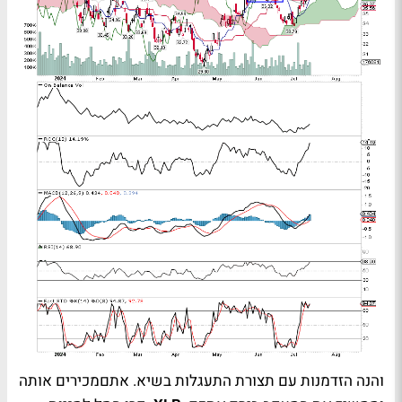
והנה הזדמנות עם תצורת התעגלות בשיא. אתםמכירים אותה