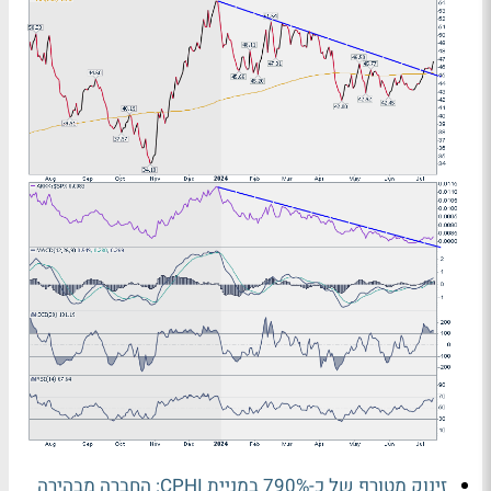
זינוק מטורף של כ-790% במניית CPHI: החברה מבהירה