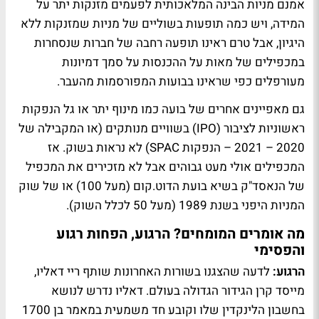
אמנם מניות הבינה המלאכותית לפעמים מזנקות יתר על
המידה, ויש כמה תופעות בשוליים של מניות שמזנקות ללא
היגיון, אבל טרם ראינו תופעה רחבה של חברות שנסחרות
במכפילים של מאות על ההכנסות על סמך דמיונות
מעורפלים כפי שראינו בבועות המפורסמות מהעבר.
גם מאפיינים אחרים של בועה כמו מינוף יתר או גל הנפקות
ראשוניות לציבור (IPO) בשוויים מנותקים (או המקבילה של
2020 – 2021 – הנפקות SPAC) לא נראות בשוק. אז
המכפילים אולי מעט גבוהים אבל לא מזכירים את המכפיל
של הנאסד"ק בשיא בועת הדוט.קום (מעל 100) או של שוק
המניות היפני בשנת 1989 (מעל 50 לכלל השוק).
מה אומרים המומחים? הרגוע, הפחות רגוע
והפסימי
הרגוע:
לדעה שהצגנו בשורות האחרונות שותף ריי דאליו,
מייסד קרן הגידור הגדולה בעולם. דאליו נדרש לנושא
בחשבון הלינקדין שלו וקובע חד משמעית במאמר בן 1700