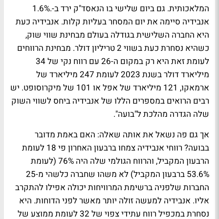
המלאכותית. גם ביום שלישי בו הנאסד"ק ירד ב-.1.6%
אנבידיה סיימה את יום המסחר בעליות קלות. אנבידיה כעת
היא החברה השלישית בגודלה בעולם מבחינת שווי שוק,
כשהיא נסחרת כעת בשווי 2 טריליון דולר. מבחינת הרווחים
לעומת זאת היא רק במקום ה-26 עם רווח נקי של 34
מיליארד דולר בשנת 2023 לעומת 247 מיליארד של
ארמאקו, 121 מיליארד של אפל או 101 של מיקרוסופט. יש
רבים הרואים במספרים הללו של אנבידיה ביחס לשווי השוק
שלה הגדרה מהלכת ל"בועה".
אך גם פה נשאל את אותה שאלה: האם באמת מדובר
בבועה? רווחי אנבידיה צמחו ברבעון האחרון פי 18 לעומת
הרבעון המקביל, והרווח הגולמי שלה היה 76% (לעומת
53.6% ברבעון המקביל) לא משהו שחברה כלשהי מ-25
החברות שלפניה ברשימת המרוויחות יכולה אפילו להתקרב
אליו. אנבידיה למעשה זולה יותר מאשר לפני הדוחות. היא
נסחרת במכפיל רווח עתידי צפוי של 32 לעומת ממוצע של