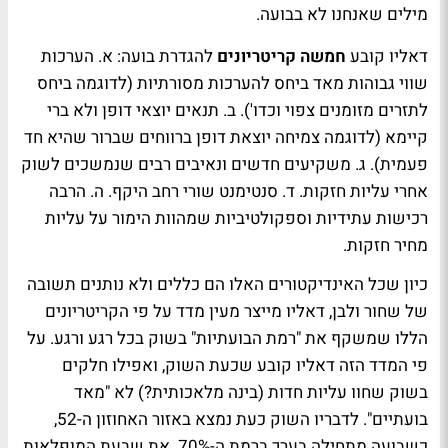
מילים שאנחנו לא בבועה.
דאליו קובע
חמשה קריטריונים
להגדרת בועה: א. הערכות
שווי גבוהות מאד ביחס להערכות מסורתיות (לדוגמה ביחס
לתזרים מזומנים צפוי וכדו'). ב. תנאים יוצאי דופן ולא ברי
קיימא (לדוגמה צמיחה יוצאת דופן ברווחים שברור שהיא חד
פעמית). ג. משקיעים חדשים ונאיבים רבים שנמשכים לשוק
אחרי עליות חזקות. ד. סנטימנט שורי רחב היקף. ה. הרבה
רכישות עתידיות וספקולטיביות שמהוות הימור על עליות
מחיר חזקות.
כיון שכל האינדיקטורים האלו הם כללים ולא נותנים תשובה
של שחור ולבן, דאליו מייצר מעין מדד על פי הקריטריונים
הללו שמשקף את "רמת הבועתיות" בשוק בכל רגע ורגע. על
פי המדד הזה דאליו קובע שכעת השוק, ואפילו חלקים
בשוק שחוו עליות חדות (בינה מלאכותית?) לא "מאד
בועתיים". לדבריו השוק כעת נמצא באזור האחוזון ה-52,
כשבועה מתחילה בערך ברמת ה-70%. את שבעת המופלאות