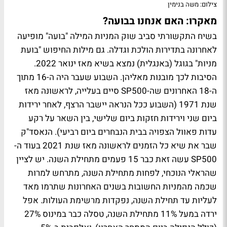
צילום: משה בנימין
מאקרו: האם אנחנו בבועה?
בשיח התקשורתי סביב שוק המניות המילה "בועה" מופיעה
לאחרונה בתדירות הולכת וגדלה. גם מילות החיפוש "בועת
מניות" בגוגל (באנגלית) נמצא בשיא מאז ינואר 2022.
הסיבות לכך מובנות מאליהן. השבוע שעבר היה ה-16 מתוך
ה-18 האחרונים שה-SP500 סיים בעלייה, לראשונה מאז
שנת 1971 (השבוע ככל הנראה יישבר הרצף, לאחר ירידות
ביום שני וירידות חזקות ביום שלישי, בין השאר על רקע
עדות פאוול הצפויה בבית הנבחרים ביום רביעי). הנאסד"ק
שבר את שיא כל הזמנים לראשונה מאז שנת 2021 בעוד ה-
SP500 עשה זאת כבר 15 פעמים מתחילת השנה. יש לציין
שהראלי הנוכחי, לפחות מתחילת השנה, מתרחש למרות
שכמה מהמניות החשובות בשנים האחרונות שתרמו מאד
לעליות עד תחילת השנה, נפקדות מרשימת העולות. אפל
ירדה במעל 11% מתחילת השנה, טסלה כבר במינוס 27%