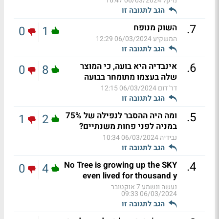
מיקל
06/03/2024 16:47
הגב לתגובה זו
.
7
השוק מנופח
0
1
המשקיע
06/03/2024 12:29
הגב לתגובה זו
.
6
אינבדיה היא בועה, כי המוצר
0
8
שלה בעצמו מתומחר בבועה
דר' דום
06/03/2024 12:15
הגב לתגובה זו
.
5
ומה היה ההסבר לנפילה של 75%
1
2
במניה לפני פחות משנתיים?
נבידיה
06/03/2024 10:34
הגב לתגובה זו
.
4
No Tree is growing up the SKY
0
4
even lived for thousand y
נעשה ונשמע 7 אוקטובר
06/03/2024 09:33
הגב לתגובה זו