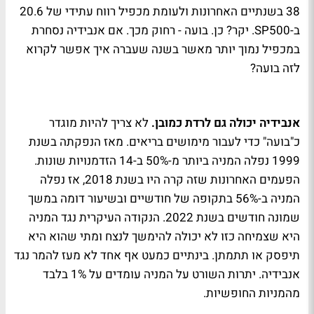
38 בשנתיים האחרונות ולעומת מכפיל רווח עתידי של 20.6
ב-SP500. יקר? כן. בועה - רחוק מכך. אם אנבידיה נסחרת
במכפיל נמוך יותר מאשר בשנה שעברה איך אפשר לקרוא
לזה בועה?
אנבידיה יכולה גם לרדת כמובן.
לא צריך להיות מוגדר
כ"בועה" כדי לעבור מימושים בריאים. מאז הנפקתה בשנת
1999 נפלה המניה ביותר מ-50% ב-14 הזדמנויות שונות.
הפעמים האחרונות שזה קרה היו בשנת 2018, אז נפלה
המניה ב-56% בתקופה של חודשיים ובשיעור דומה במשך
שמונה חודשים בשנת 2022. הנקודה העיקרית נגד המניה
היא שצמיחה כזו לא יכולה להימשך לנצח ומתי שהוא היא
תיפסק או תתמתן. בינתיים כמעט אף אחד לא מעז להמר נגד
אנבידיה. יתרות השורט על המניה עומדים על 1% בלבד
מהמניות החופשיות.