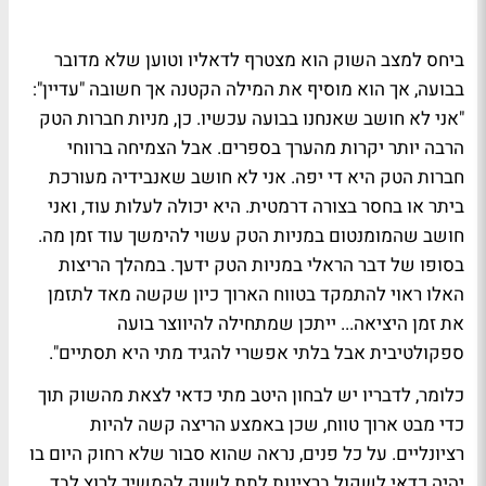
ביחס למצב השוק הוא מצטרף לדאליו וטוען שלא מדובר
בבועה, אך הוא מוסיף את המילה הקטנה אך חשובה "עדיין":
"אני לא חושב שאנחנו בבועה עכשיו. כן, מניות חברות הטק
הרבה יותר יקרות מהערך בספרים. אבל הצמיחה ברווחי
חברות הטק היא די יפה. אני לא חושב שאנבידיה מעורכת
ביתר או בחסר בצורה דרמטית. היא יכולה לעלות עוד, ואני
חושב שהמומנטום במניות הטק עשוי להימשך עוד זמן מה.
בסופו של דבר הראלי במניות הטק ידעך. במהלך הריצות
האלו ראוי להתמקד בטווח הארוך כיון שקשה מאד לתזמן
את זמן היציאה... ייתכן שמתחילה להיווצר בועה
ספקולטיבית אבל בלתי אפשרי להגיד מתי היא תסתיים".
כלומר, לדבריו יש לבחון היטב מתי כדאי לצאת מהשוק תוך
כדי מבט ארוך טווח, שכן באמצע הריצה קשה להיות
רציונליים. על כל פנים, נראה שהוא סבור שלא רחוק היום בו
יהיה כדאי לשקול ברצינות לתת לשוק להמשיך לרוץ לבד