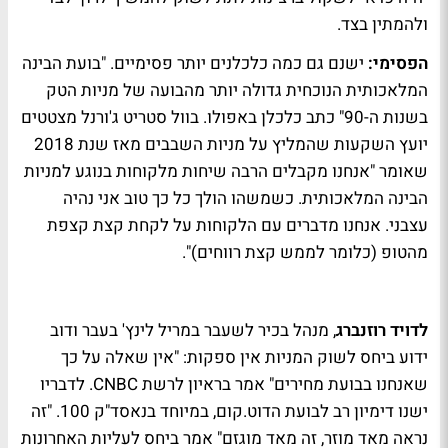
ולהמתין בצד.
הפסימי:
ישנם גם כמה כלכלנים יותר פסימיים. "בועת הבינה
המלאכותית הנוכחית גדולה יותר מהבועה של מניות הטק
בשנות ה-90" כתב כלכלן באפולו. בוול סטריט ג'ורנל מצטטים
יועץ השקעות שהמליץ על מניות השבבים מאז שנת 2018
שאומר "אנחנו מקבלים הרבה שיחות מלקוחות בנוגע למניות
הבינה המלאכותית. כשמשהו הולך כל כך טוב אני נהיה
עצבני. אנחנו מדברים עם הלקוחות על לקחת קצת קצפת
מהטופ (כלומר לממש קצת רווחים)".
לדויד רוזנברג
, מנהל בכיר לשעבר במריל לינץ' בעבר ודוב
ידוע ביחס לשוק המניות אין ספקות: "אין שאלה על כך
שאנחנו בבועת מחירים" אמר בראיון לרשת CNBC. לדבריו
ישנו דימיון רב לבועת הדוט.קום, במיוחד בנאסד"ק 100. "זה
נראה מאד מוזר, זה מאד מוגזם" אמר ביחס לעליות האחרונות