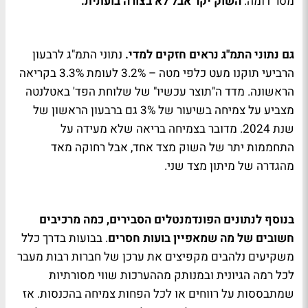
מסר דומה:
השוק יקר אבל לא בצורה בועתית.
גם נתוני התמ"ג נראים חזקים למדי.
נתוני התמ"ג לרבעון
הרביעי תוקנו מעט כלפי מטה – 3.2% לעומת 3.3% בקריאה
הראשונה. מדד ה"תוצר עכשיו" של שלוחת הפד' באטלנטה
מצביע על צמיחה בשיעור של 3% גם ברבעון הראשון של
שנת 2024. מדובר בצמיחה בריאה שלא מעידה על
התחממות יתר של השוק מצד אחד, אבל רחוקה מאד
מהגדרה של מיתון מצד שני.
בנוסף לנתונים הפונדמנטלים הסבירים, כמה מרכיבים
חשובים של מה שמאפיין בועות חסרים
. בבועות בדרך כלל
משקיעים נלהבים מקפיצים את ערכן של חברות רבות מעבר
לכל רמה הגיונית ובמנותק מההערכות שווי מסורתיות
שמתבססות על רווחים או לכל הפחות צמיחה בהכנסות. אז