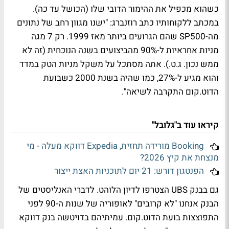
כשהוא מכפיל את ההימור הדובי שלו (הכושל עד כה).
במכתב ללקוחותיו כתב רוזנברג: "ישנו מגוון רחב של נתונים
מה-SP500 שהם הגרועים ביותר מאז 1999. רק 7 מגה
מניות אחראיות ל-90% מהביצועים בשנה הנוכחית (זה לא
ממש נכון. ג.ט.). אתה מסתכל על משקל מניות הטק במדד
והוא מגיע ל-27%, כמו שהיה בשנת 2000 כשבועת
הדוט.קום התקרבה לשיאה".
קיראו עוד ב"גלובל"
Booking מורידה תחזית, Expedia דווקא מעלה - מי
מנצחת את קיץ 2026?
הפנטגון דורש: 21 יום לתוכניות האצת ייצור
גם בבנק UBS הצטרפו לדיון הלוהט. לדברי האנליסטים של
הבנק אנחנו "לא קרובים" לאופוריה של שנות ה-90 לפני
התפוצצות בועת הדוט.קום. עמיתיהם בדויטשה בנק דווקא