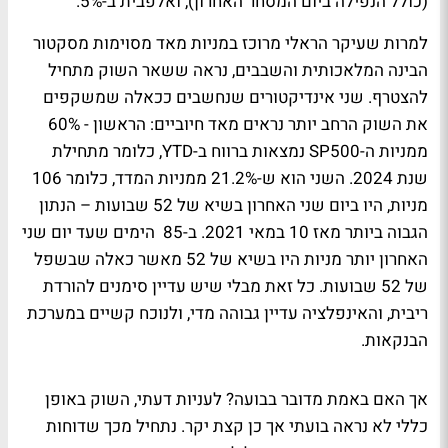
(כולל הנפילה ביום המסחר האחרון), ואלפבית ב-5%.
למרות שעיקר הראלי מרוכז במניות מאד מסוימות מסקטור
הבינה המלאכותית והשבבים, נראה ששאר השוק מתחיל
להצטרף. שני אינדיקטורים שנחשבים ככאלה שמשקפים
את השוק הרחב יותר נראים מאד חיוביים: הראשון - 60%
ממניות ה-SP500 נמצאות ברווח ב-YTD, כלומר מתחילת
שנת 2024. השני הוא ש-21.2% ממניות המדד, כלומר 106
מניות, היו ביום שני האחרון בשיא של 52 שבועות – הנתון
הגבוה ביותר מאז 10 במאי 2021. ב-85 הימים שעד יום שני
האחרון יותר מניות היו בשיא של 52 מאשר כאלה שבשפל
של 52 שבועות. כל זאת מבלי שיש עדיין סימנים להורדת
ריבית, והאינפלציה עדיין גבוהה מדי, ולנוכח קשיים במערכת
הבנקאות.
אך האם באמת מדובר בבועה? לעניות דעתי, השוק באופן
כללי לא נראה בועתי אך כן קצת יקר. נתחיל מכך שדוחות