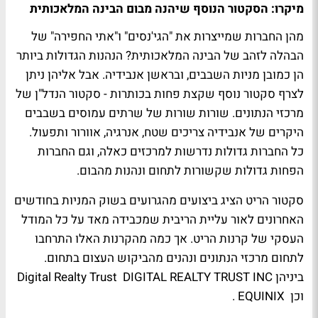
מיקרו: הסקטור הנוסף שיהנה מבום הבינה המלאכותית
מהן החברות שמייצרות את "הגי'נסים" ו"אתי החפירה" של
הבהלה לזהב של הבינה המלאכותית? הנהנות הגדולות ביותר
הן כמובן מניות השבבים, ובראשן אנבידיה. אבל אליהן ניתן
לצרף סקטור נוסף שקצת פחות בכותרות - סקטור הנדל"ן של
מרכזי הנתונים. שורות שורות של שרתים עמוסים בשבבים
היקרים של אנבידיה צריכים שטח, אנרגיה, אוורור ותפעול.
כל החברות גדולות נדרשות למרכזים כאלה, וגם החברות
הפחות גדולות שקשורות לתחום ונהנות מהבום.
סקטור הריט הציג ביצועים מהגרועים בשוק המניות בחודשים
האחרונים לאור עליית הריבית שמכבידה מאד על כל המודל
העסקי של קרנות הריט. אך כמה מהקרנות האלו התרחבו
לתחום מרכזי הנתונים ונהנים מהביקוש העצום בתחום.
ביניהן Digital Realty Trust DIGITAL REALTY TRUST INC
וכן EQUINIX .