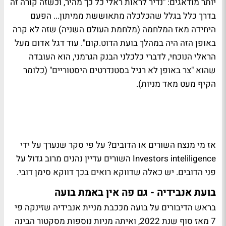
יותר מודאגים: "נדיר לראות ראלי כל כך מהיר, וכשזה קורה זה
בדרך כלל בגלל שהכלכלה מתאוששת ממיתון... הפעם
היחידה מאז המלחמה (מלחמת העולם השניה) שזה לא קרה
באופן הזה היה במהלך בועת הדוט.קום". עוד דגל אדום מעל
הראלי הנוכחי, לדברי כלכלני הבנק הגרמני, הוא העובדה
שהוא "צר באופן לא רגיל בסטנדרטים היסטוריים" (כלומר
הקיף מעט מאד מניות).
אז מי מנצח השורים או הדובים? על פי סקר שנערך על ידי
Investors inteliligence השורים עדיין נהנים מרוב גדול על
פני הדובים. יש כאלה שדווקא רואים בכך דווקא סימן דובי.
בועת אנבידיה - גם פה אין באמת בועה
בראש הדיבורים על בועה מככבת מניית אנבידיה שזינקה פי
7 מאז סוף שנת 2022, ואיתה מניות נוספות מסקטור הבינה