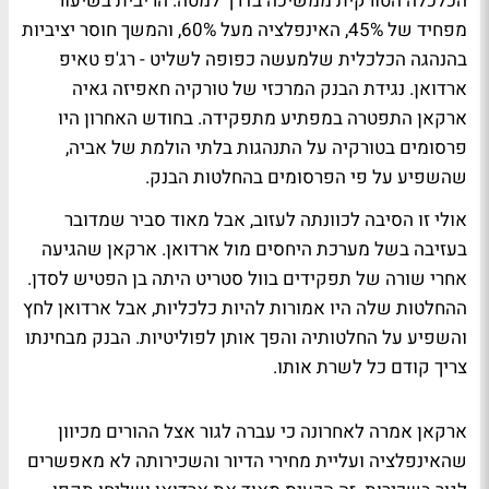
הכלכלה הטורקית ממשיכה בדרך למטה. הריבית בשיעור
מפחיד של 45%, האינפלציה מעל 60%, והמשך חוסר יציביות
בהנהגה הכלכלית שלמעשה כפופה לשליט - רג'פ טאיפ
ארדואן. נגידת הבנק המרכזי של טורקיה חאפיזה גאיה
ארקאן התפטרה במפתיע מתפקידה. בחודש האחרון היו
פרסומים בטורקיה על התנהגות בלתי הולמת של אביה,
שהשפיע על פי הפרסומים בהחלטות הבנק.
אולי זו הסיבה לכוונתה לעזוב, אבל מאוד סביר שמדובר
בעזיבה בשל מערכת היחסים מול ארדואן. ארקאן שהגיעה
אחרי שורה של תפקידים בוול סטריט היתה בן הפטיש לסדן.
ההחלטות שלה היו אמורות להיות כלכליות, אבל ארדואן לחץ
והשפיע על החלטותיה והפך אותן לפוליטיות. הבנק מבחינתו
צריך קודם כל לשרת אותו.
ארקאן אמרה לאחרונה כי עברה לגור אצל ההורים מכיוון
שהאינפלציה ועליית מחירי הדיור והשכירותה לא מאפשרים