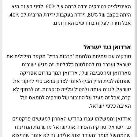
האינפלציה בטורקיה ירדה לרמה של 60%. לפני כשנה היא
היתה בקצב של 80%, וירדה בעקבות ירידת הריבית לכ-40%,
אבל חזרה לעלות בחודשים האחרונים.
ארדואן נגד ישראל
טורקיה עם פתיחת מלחמת "חרבות ברזל" תקפה מילולית את
ישראל ועברה גם להחלטות כלכליות. זה מגיע ישירות
מארדואן ומהסביבה שלו. ארדואן תמך בדרום אפריקה
שפנתה לבית הדין הבין-לאומי לצדק בהאג כדי לחקור את
ישראל, לגנות אותה ולהטיל עלייה סנקציות. זה לבסוף לא
קרה, אבל זה מעיד על החיבור של טורקיה לחמאס ועל
האיבה כלפי ישראל.
ארדואן וממשלתו עברו בחודש האחרון למעשים פרקטיים
נגד ישראל. טורקיה הסירה את ישראל מרשימת המדינות
שהממשל תומך ומעודד יצוא אליהן. זה לא אומר שהייצוא