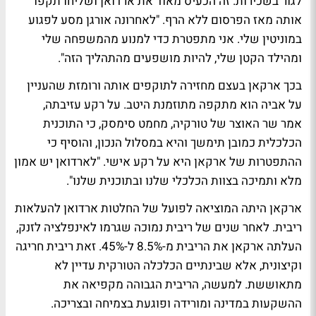
לגור בשכירות. זה הכעיס מאוד את ארדואן ושליחו תקפו
אותה מאז הפרסום ללא הרף. "לאחרונה אורגן מסע לפגוע
במוניטין שלי. אני מתפטרת כדי למנוע מהמשפחה שלי
ומהילד הקטן שלי, להיות מושפעים מהתהליך הזה".
בכך ארקאן בעצם מחזירה לתוקפים אותה ורומזת שהעניין
על אביה הוא מתקפה מתוזמנת היטב. על רקע עזיבתה,
אמר שר האוצר של טורקיה, מחמט סימסק, כי התוכנית
הכלכלית כמובן תימשך והיא במסלול הנכון, והוסיף כי
ההתפטרות של ארקאן היא על רקע אישי. "לארדואן יש אמון
מלא ותמיכה בצוות הכלכלי שלנו ובתוכנית שלנו".
ארקאן היתה המוציאה לפועל של החלטות ארדואן להעלאות
ריבית. לאחר שנים של ריבית נמוכה שגרמו לאינפלציה לזנק,
העלתה ארקאן את הריבית מ-8.5% ל-45%. זאת ריבית חריגה
וקיצונית, אלא שבינתיים הכלכלה הטורקית עדיין לא
מתאוששת. למעשה, הריבית הגבוהה מקפיאה את
ההשקעות במדינה ומורידה ופוגעת בצמיחה ובצריכה.