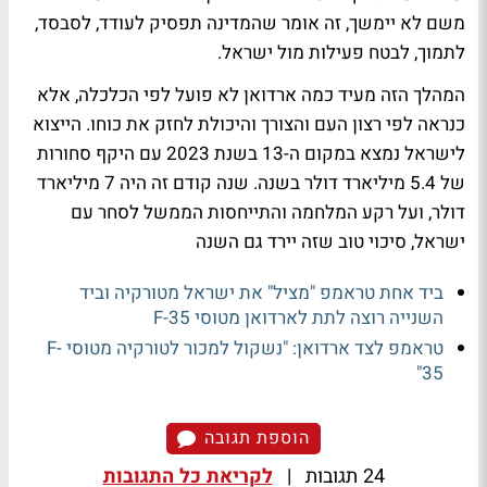
משם לא יימשך, זה אומר שהמדינה תפסיק לעודד, לסבסד,
לתמוך, לבטח פעילות מול ישראל.
המהלך הזה מעיד כמה ארדואן לא פועל לפי הכלכלה, אלא
כנראה לפי רצון העם והצורך והיכולת לחזק את כוחו. הייצוא
לישראל נמצא במקום ה-13 בשנת 2023 עם היקף סחורות
של 5.4 מיליארד דולר בשנה. שנה קודם זה היה 7 מיליארד
דולר, ועל רקע המלחמה והתייחסות הממשל לסחר עם
ישראל, סיכוי טוב שזה יירד גם השנה
ביד אחת טראמפ "מציל" את ישראל מטורקיה וביד
השנייה רוצה לתת לארדואן מטוסי F-35
טראמפ לצד ארדואן: "נשקול למכור לטורקיה מטוסי F-
35"
הוספת תגובה
24 תגובות
|
לקריאת כל התגובות