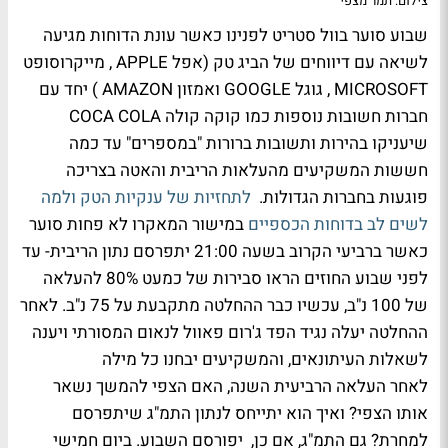
צילום: תמר מצפי
שבוע סוער בוול סטריט לפנינו כאשר עונת הדוחות מגיעה
לשיאה עם
דיווחים של הביג טק (אפל APPLE , מייקרוסופט
MICROSOFT , גוגל GOOGLE ואמזון AMAZON ) יחד עם
חברות חשובות נוספות כמו קוקה קולה COCA COLA
שיעניקו בהירות ותשובות ברורות "במספרים" עד כמה
חששות המשקיעים מהעלאות הריבית והאטה בצריכה
פוגעות בחברות הגדולות.
לתחזיות של ענקיות הטק ולמה
לשים לב בדוחות הכספיים
במישור המאקרו לא פחות סוער
כאשר ברביעי הקרוב בשעה 21:00 יתפרסם נתון הריבית- עד
לפני שבוע החוזים הראו סבירות של כמעט 80% להעלאה
של 100 נ"ב, עכשיו כבר ההחלטה מתקבעת על 75 נ"ב. לאחר
ההחלטה יעלה נגיד הפד ג'רום פאוול לנאום המסורתי ויענה
לשאלות העיתונאים, והמשקיעים יבחנו כל מילה
לאחר העלאה הרביעית השנה, האם הצפי להמשך נשאר
אותו הצפי? ואיך הוא יתייחס לנתון התמ"ג שיתפרסם
למחרת? גם התמ"ג, אם כן, יפורסם השבוע. ביום חמישי