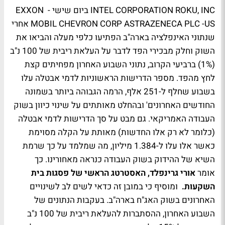
INTEL CORPORATION ROKU, INC ביום שישי - EXXON
MOBIL CHEVRON CORP ASTRAZENECA PLC -US אחרי
שנתוני האינפלציה בארה"ב הפתיעו כלפי מעלה והביאו את
השוק וחלק מבכירי הפד לדבר על העלאת ריבית של 100 נ"ב
(1%) ברביעי הקרוב, נתוני השבוע האחרון מפחיתים קצת
לחץ מהפד. מספר הדרישות הראשוניות לדמי אבטלה עלו
בשבוע שחלף ל-251 אלף, הרמה הגבוהה ביותר בשמונה
החודשים האחרונים' ובהחלט מאותתים על שינוי כיוון בשוק
העבודה האמריקאי. גם מבט על סך הדרישות לדמי אבטלה
(כלומר לא רק אלו החדשות) מאותת על הקלה מסוימת
כאשר אלו עלו ל-1.384 מיליון, מה שמלמד על כך שרמת
השיא של ההידוק בשוק העבודה כנראה מאחורינו. כך
אומר
אורי גרינפלד, האסטרטג הראשי של פסגות בית
השקעות.
ומוסיף כי במובן זה כדאי לשים לב לשינויים
האחרונים בשוק האג"ח בארה"ב. בעקבות הנתונים של
השבוע האחרון, ההסתברות להעלאת ריבית של 100 נ"ב