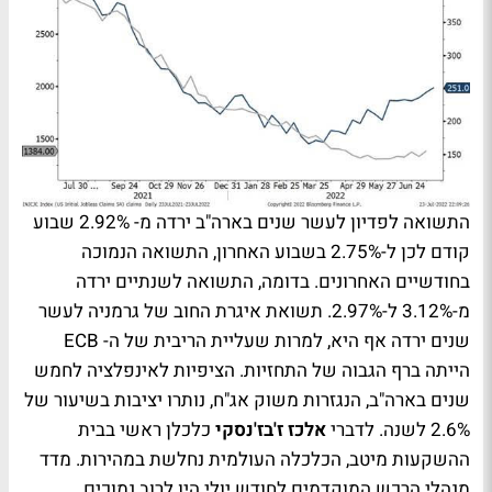
התשואה לפדיון לעשר שנים בארה"ב ירדה מ- 2.92% שבוע
קודם לכן ל-2.75% בשבוע האחרון, התשואה הנמוכה
בחודשיים האחרונים. בדומה, התשואה לשנתיים ירדה
מ-3.12% ל-2.97%. תשואת איגרת החוב של גרמניה לעשר
שנים ירדה אף היא, למרות שעליית הריבית של ה- ECB
הייתה ברף הגבוה של התחזיות. הציפיות לאינפלציה לחמש
שנים בארה"ב, הנגזרות משוק אג"ח, נותרו יציבות בשיעור של
2.6% לשנה. לדברי
אלכז ז'בז'נסקי
כלכלן ראשי בבית
ההשקעות מיטב, הכלכלה העולמית נחלשת במהירות. מדד
מנהלי הרכש המוקדמים לחודש יולי היו לרוב נמוכים