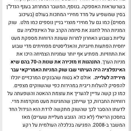
בשרשראות האספקה. בנוסף, המשבר המתרחב בענף הנדל"ן
בסין שמשפיע על מדד מחירי המתכות בעולם (בעיכוב
מסוים) כמו גם על מחירי מוצרי בניין נוספים כמו מלט. שוק
המניות החל לחגוג את סיומה הקרב של האינפלציה עם
עליות בשבוע האחרון למרות שעונת הדוחות מספקת מעט
יחסית הפתעות חיוביות, והאנליסטים מפחיתים מדי שבוע
את התחזיות. מפתיע אף יותר שמניות הצמיחה היכו את
מניות הערך.
התנהגות זו מזכירה את שנות ה-70 בהם שיא
האינפלציה היה העיתוי שבו שוק המניות האמריקאי עבר
מירידה לעלייה.
אולם לא בטוח שהבנקים המרכזיים יוכלו
להפסיק להעלות ריבית במהירות כפי שהשווקים מצפים.
כמו כן קשה עדיין להעריך את עוצמת ההאטה והשפעתה על
רווחיות החברות, כך שייתכן שהחגיגות מעט מוקדמות מדי.
לדעתו ההסבר לכך שהשוק מתקשה לרדת הוא הגידול החד
בחסכון הריאלי (לא כזה הנובע מעליית שערים) מאז
המשבר ב-2008. הפגיעה בכלכלה העולמית על רקע