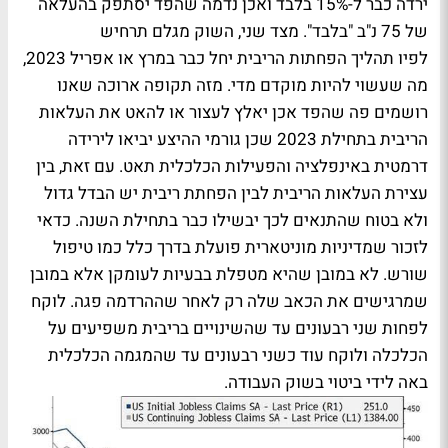
ירדה כבר ל-15% בלבד ואכן נדמה שהפד יסתפק בהעלאה
של 75 נ"ב "בלבד". מצד שני, השוק מגלם תרחיש
לפיו תהליך הפחתות הריבית יחל כבר במרץ או אפריל 2023,
מה שעשוי להיות מוקדם מדי. מזה תקופה ארוכה שאנו
רושמים פה שהפד אכן יאלץ לעצור או להאט את העלאות
הריבית בתחילת 2023 שכן גורמי ההיצע יביאו לירידה
דרמטית באינפלציה והפעילות הכלכלית תאט. עם זאת, בין
עצירת העלאות הריבית לבין הפחתת ריבית יש הבדל גדול
ולא בטוח שהתנאים לכך יבשילו כבר בתחילת השנה. כדאי
לזכור שמדיניות מוניטארית פועלת בדרך כלל כמו טיפול
שורש. לא במובן שהיא מטפלת בבעיות לעומקן אלא במובן
שמרגישים את הכאב שלה רק לאחר שההרדמה פגה. לוקח
לפחות שני רבעונים עד שהשינויים בריבית משפיעים על
הכלכלה ולוקח עוד כשני רבעונים עד שהמגמה הכלכלית
באה לידי ביטוי בשוק העבודה.