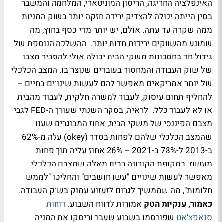
האינפלציה החריגה, הריסון המוניטארי, המלחמה והמשבר
בסין הייתה יכולה להצדיק ירידה חזקה יותר בשוק המניות
ממה שקרה עד עתה. אולם, יש יותר מדי כסף בחוץ, מה
שמונע מהשווקים ירידות חדות יותר. ההשלכה הנוספת של
גידול חד בחסכונות משקי הבית יכולה אולי להסביר מצבו
של שוק העבודה והמחסור בעובדים שנוצר בו. המצב הכלכלי
של יותר אמריקאים מאפשר להם לעשות שינויים בחיים –
להחליף תחום עיסוק, לעבור למשרה חלקית, לעבוד מהבית
או לא לעבוד כלל. לראיה, בסקר השנתי שעורך ה-FED לגבי
מצבם הפיננסי של משקי הבית, אחוז המבוגרים שענו
שהמצב הכלכלי שלהם לפחות בסדר (okey) עלה מ-62%
ב-2013 ל-78% ב-2021 – 26% אחוז עליה תוך פחות
מעשוr. בתקופת הקורונה רבים מאלה שמצבם הכלכלי
מאפשר לעשות שינויים "עשו חושבים" והחליטו "לממש
חלומות", מה שממשיך לגרום לזעזוע עמוק בשוק העבודה.
כאמור, ענקיות הטק
אמורות לדווח השבוע.
דוחות
סנאפצ'אט
שפורסמו בשבוע שעבר וריסקו את המניה