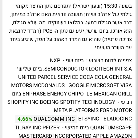
בשעה 15:30 (שעון ישראל) יתפרסם נתון התוצר מקומי
גולמי של ארה"ב שייתן תשובה וודאית האם ארה"ב במיתון,
דבר אשר מגולם כמעט במלואו בשווקים. מה שלא מגולם,
הוא אורכו. ביום שישי, יגיע גם נתון ה- PCE (המדד להוצאת
צריכה פרטית) שהוא גם המדד האהוב על הפד, שיגיע ביחד
עם השכר השעתי.
צפויות לדווח השבוע : ביום שני - NXP
SEMICONDUCTOR LOGITECH INT S.A. ביום שלישי -
UNITED PARCEL SERVICE COCA COLA GENERAL
MOTORS MCDONALDS GOOGLE MICROSOFT VISA
ENPHASE ENERGY CHIPOTLE MEXICAN GRILL ביום
רביעי - SHOPIFY INC BOEING SPOTIFY TECHNOLOGY
META PLATFORMS FORD MOTOR
ETSYINC TELADOCINC
4.66%
QUALCOMM INC
QUANTUMSCAPE ביום חמישי - TILRAY INC PFIZER
MASTERCARD INCORPORATED APPLE AMAZON