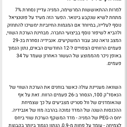
למרות ההתאוששות המרשימה, המניה עדיין נסחרת 7%
מתחת לשיא שנקבע בינואר. הפער הזה מעיד על פוטנציאל
נוסף לעלייה, במיוחד אם המגמות החיוביות ימשיכו להתחזק
ולהביא לשיפור נוסף בביצועי החברה. מבחינת הערכת השווי,
המצב נראה טוב עבור המשקיעים. אנבידיה נסחרת בכ-29
פעמים הרווחים הצפויים ל-12 החודשים הבאים, נתון הנמוך
באופן ניכר מהממוצע של העשור האחרון שעמד על 34
פעמים.
השוואה מעניינת עולה כאשר בוחנים את הערכת השווי של
הנאסד"ק 100, הנסחר ב-26 פעמים הרווח. זאת על אף
שהאומדנים של וול סטריט מצביעים על כך שצמיחת
ההכנסות השנה של המדד נמוכה בהרבה מזו של אנבידיה.
יחס ה-PEG של המניה - מדד המשקף הערכת שווי ביחס
לצמיחה - עומד על פחות מ-0.9, הנתון הנמוך ביותר בקבוצת