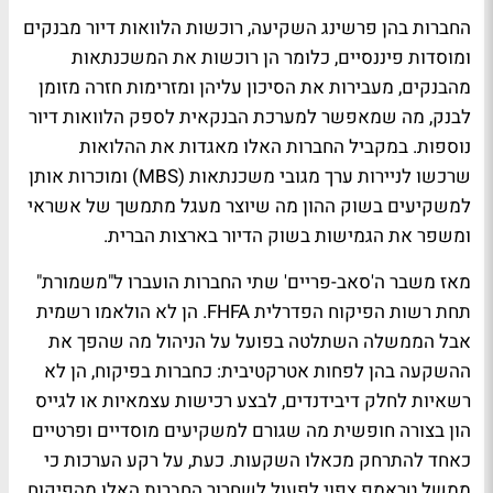
החברות בהן פרשינג השקיעה, רוכשות הלוואות דיור מבנקים
ומוסדות פיננסיים, כלומר הן רוכשות את המשכנתאות
מהבנקים, מעבירות את הסיכון עליהן ומזרימות חזרה מזומן
לבנק, מה שמאפשר למערכת הבנקאית לספק הלוואות דיור
נוספות. במקביל החברות האלו מאגדות את ההלואות
שרכשו לניירות ערך מגובי משכנתאות (MBS) ומוכרות אותן
למשקיעים בשוק ההון מה שיוצר מעגל מתמשך של אשראי
ומשפר את הגמישות בשוק הדיור בארצות הברית.
מאז משבר ה'סאב-פריים' שתי החברות הועברו ל"משמורת"
תחת רשות הפיקוח הפדרלית FHFA. הן לא הולאמו רשמית
אבל הממשלה השתלטה בפועל על הניהול מה שהפך את
ההשקעה בהן לפחות אטרקטיבית: כחברות בפיקוח, הן לא
רשאיות לחלק דיבידנדים, לבצע רכישות עצמאיות או לגייס
הון בצורה חופשית מה שגורם למשקיעים מוסדיים ופרטיים
כאחד להתרחק מכאלו השקעות. כעת, על רקע הערכות כי
ממשל טראמפ צפוי לפעול לשחרור החברות האלו מהפיקוח