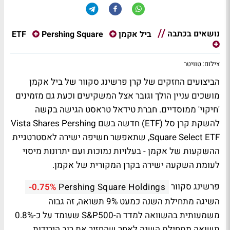
נושאים בכתבה
ETF
ביל אקמן
Pershing Square
צילום: טוויטר
הביצועים החזקים של קרן פרשינג סקוור של ביל אקמן
מושכים עניין הולך וגובר אצל המשקיעים וכעת גם מזמינים
'חיקוי' ממוסדיים. חברת טידאל טראסט הגישה בקשה
להשקת קרן סל (ETF) חדשה בשם Vista Shares Pershing
Square Select ETF, שתאפשר חשיפה ישירה לאסטרטגיית
ההשקעות של אקמן - בעלויות נמוכות ועם יתרונות מיסוי
לעומת השקעה ישירה בקרן המקורית של אקמן.
פרשינג סקוור
-0.75%
Pershing Square Holdings
השיגה מתחילת השנה כמעט 9% תשואה, זה גבוה
משמעותית בהשוואה למדד ה-S&P500 שעומד על כ-0.8%
תשואה מתחילת השנה לאחר שהחזיר את רוב הירידות