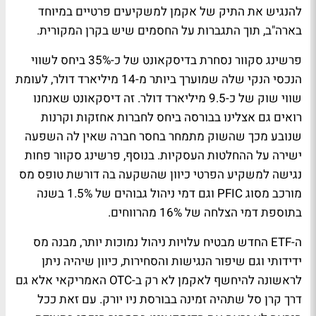
להנגיש את התיק של אקמן למשקיעים פרטיים במיוחד
בארה"ב, תוך התגברות על החסמים שיש בקרן המקורית.
פרשינג סקוור נסחרת בדיסקאונט של כ-35% ביחס לשווי
הנכסי הנקי שלה שמוערך ביותר מ-14 מיליארד דולר, לעומת
שווי שוק של כ-9.5 מיליארד דולר. זה דיסקאונט שאנחנו
רואים גם אצלינו בבורסה ביחס לחברות אחזקות וקרנות
שנובע מכך שהשוק מתמחר בחסר חברה שאין לה השפעה
ישירה על ההחלטות העסקיות. בנוסף, פרשינג סקוור פחות
נגישה למשקיע הפרטי כיוון שהשקעה בה דורשת טופס מס
מורכב מסוג PFIC וגם דמי ניהול גבוהים של 1.5% בשנה
בתוספת דמי הצלחה של 16% מהרווחים.
ה-ETF החדש מבטיח עלויות ניהול נמוכות יותר, מבנה מס
ידידותי וגם שיפור הנגישות והסחירות, כיוון שיהיה ניתן
לראשונה להיחשף לאקמן לא רק ב-OTC האמריקאי אלא גם
דרך קרן סל שתהיה זמינה בבורסת ניו יורק. עם זאת ככל