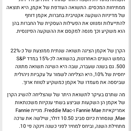
ממתיחות המכסים. התשואה העודפת של אקמן, היא תוצאה
של מדיניות השקעה אקטיבית בחברות, אקמן דוחף
להתייעלות ומנווט את הפעילות העסקית של החברות בהן
הוא משקיע וכך מנסה למקסם את ההשקעה הפיננסית.
הקרן של אקמן הציגה תשואה שנתית ממוצעת של כ-22%
בחמש השנים האחרונות, בהשוואה לכ-15% במדד S&P
500. גם בשנה שעברה, שבה היא השיגה תשואה מתונה
יחסית של 10%, היא הצליחה לשמור על עקביות ניהולית
שביססה את מעמדו של אקמן כמשקיע לטווח ארוך.
מה שתרם בעיקר לתשואת היתר של שהצליחה להשיג הקרן
של אקמן הן השקעות שביצע בשתי ענקיות משכנתאות
אמריקאיות Fannie Mae ו-Freddie Mac. מניית Fannie
Mae, שנסחרת כיום סביב 10.50 דולר, שילשה את ערכה
מתחילת השנה, וביחס למחיר לפני כשנה זינקה פי 10.