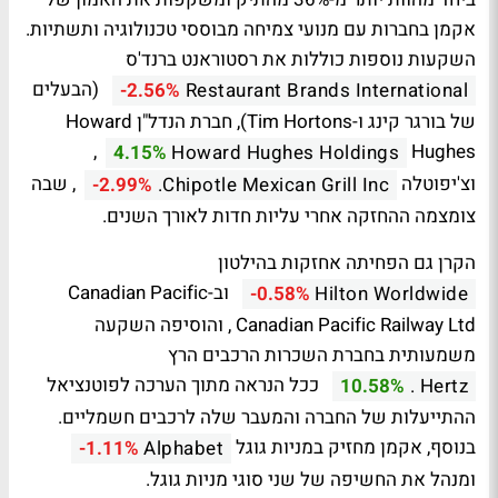
אקמן בחברות עם מנועי צמיחה מבוססי טכנולוגיה ותשתיות.
השקעות נוספות כוללות את רסטוראנט ברנד'ס
(הבעלים
-2.56%
Restaurant Brands International
של בורגר קינג ו-Tim Hortons), חברת הנדל"ן Howard
,
Hughes
4.15%
Howard Hughes Holdings
וצ'יפוטלה
, שבה
-2.99%
Chipotle Mexican Grill Inc.
צומצמה ההחזקה אחרי עליות חדות לאורך השנים.
הקרן גם הפחיתה אחזקות בהילטון
וב-Canadian Pacific
-0.58%
Hilton Worldwide
Canadian Pacific Railway Ltd
, והוסיפה השקעה
משמעותית בחברת השכרות הרכבים הרץ
ככל הנראה מתוך הערכה לפוטנציאל
10.58%
Hertz .
ההתייעלות של החברה והמעבר שלה לרכבים חשמליים.
בנוסף, אקמן מחזיק במניות גוגל
-1.11%
Alphabet
ומנהל את החשיפה של שני סוגי מניות גוגל.