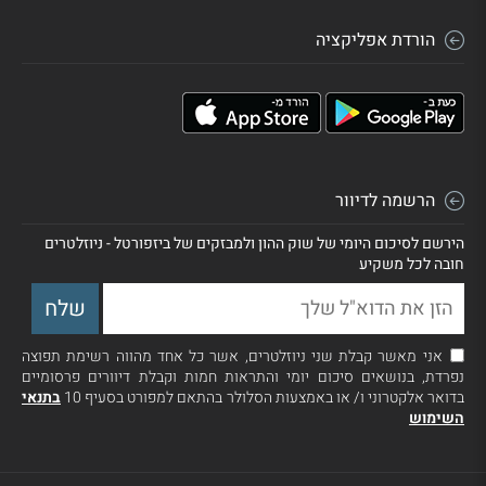
הורדת אפליקציה
הרשמה לדיוור
הירשם לסיכום היומי של שוק ההון ולמבזקים של ביזפורטל - ניוזלטרים
חובה לכל משקיע
אני מאשר קבלת שני ניוזלטרים, אשר כל אחד מהווה רשימת תפוצה
נפרדת, בנושאים סיכום יומי והתראות חמות וקבלת דיוורים פרסומיים
בדואר אלקטרוני ו/ או באמצעות הסלולר בהתאם למפורט בסעיף 10
בתנאי
השימוש