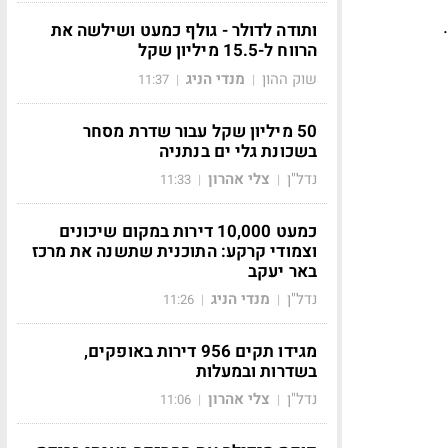
ותודה לדולר - גולף כמעט ושילשה את
הרווח ל-15.5 מיליון שקל
שוק ההון
מנדי הניג
11:37
|
|
50 מיליון שקל עבור שדרת מסחר
בשכונת גלי ים בנתניה
נדל"ן
צלי אהרון
11:33
|
|
כמעט 10,000 דירות במקום שיכונים
וצמודי קרקע: התוכנית שתשנה את מרכז
באר יעקב
נדל"ן
מנדי הניג
11:26
|
|
מגידו תקים 956 דירות באופקים,
בשדרות ובמעלות
נדל"ן
צלי אהרון
11:06
|
|