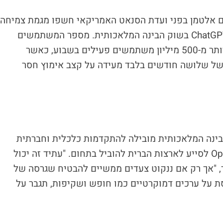
נים האחרונים שחשף מנכ"ל OpenAI סם אלטמן בפני ועדת הסנאט האמריקאי חשפו מגמת צמיחה
משמעותית שמחזקת את הדומיננטיות של ChatGPT בשוק הבינה המלאכותית. מספר המשתמשים
השבועיים זינק ב-25% מאז פברואר והגיע ליותר מ-500 מיליון משתמשים פעילים בשבוע, כאשר
 בתקופה של שלושה חודשים בלבד מעידה על קצב אימוץ חסר
בינה המלאכותית מובילה להתקדמות כלכלית וחברתית
משמעותית, תוך הדגשת המחויבות של OpenAI לסייע לארצות הברית להוביל בתחום. "עתיד זה יכול
ר, "אך רק אם ננקוט צעדים ממשיים להבטיח שגרסה של
 על ערכים דמוקרטיים כמו חופש ושקיפות, תגבר על