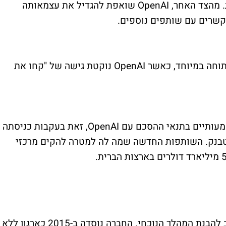
במוצריה ומספקת תשתיות חישוביות עצומות. מהצד האחר, OpenAI שואפת להגדיל את עצמאותה
קשרים עם שותפים נוספים.
לפי הדיווחים, מערכת היחסים בין השתיים מתוחה במיוחד, כאשר OpenAI נוקטת גישה של "קחו את
בחודש ינואר, ביצעה מיקרוסופט שינויים משמעותיים בתנאי ההסכם עם OpenAI, זאת בעקבות כניסתה
בנק. השותפות החדשה שמה לה למטרה להקים מרכזי
ההיסטוריה של OpenAI מספקת הקשר חשוב להבנת המהלך הנוכחי. החברה נוסדה ב-2015 כארגון ללא