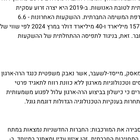
כוונת רווח, מתוך חזון של פיתוח בינה מלאכותית לטובת האנושות. ב-2019 היא יצרה זרוע עסקית
שאפשרה השקעות חיצוניות, תוך הדגשת העדפת המשימה החברתית. ההשקעות האחרונות - 6.6
מיליארד דולר באוקטובר 2023 לפי שווי של 157 מיליארד ו-40 מיליארד דולר במרץ 2024 לפי שווי של
י גובר. זאת, בניגוד לתפיסה ההתחלתית של ההשקעות
 מאסק, מייסד-לשעבר, אשר נאבק משפטית כנגד הרה-ארגון
ים וטכנולוגיות מארגון ללא כוונת רווח לתאגיד פרטי
ם כי כישלון בביצוע הרה-ארגון עלול לפגוע משמעותית
מסבירה את המורכבות: החברות החדשניות נמצאות במתח
מחויבות החברתית. זהו איזון עדין ומאתגר במיוחד. ב-