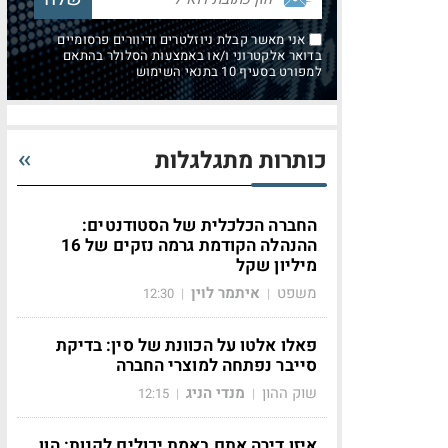
אני מאשר קבלת ניוזלטרים ודיוורים פרסומיים
בדואר אלקטרוני ו/או באמצעות הסלולר בהתאם
למפורט בסעיף 10 בתנאי השימוש
כותרות מתגלגלות
החברה הכלכלית של הסטודנטים:
ההנהלה הקודמת גרמה נזקים של 16
מיליון שקל
משפט
איתמר לוין
12:30
|
|
פאלו אלטו על הכוונת של סין: בדיקת
סייבר נפתחה למוצרי החברה
שוק ההון
מנדי הניג
12:15
|
|
איזו דירה אתם באמת יכולים לקנות: הון