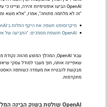
OpenAI הביעו אופטימיות זהירה, וציינו
"זה לא מלחמה פתוחה", אמרו, "אלא משא ומתן
מיקרוסופט חשפה את היקף התלות ב־OpenAI: הכנסות של 24.1 מיליארד דולר בשנה
OpenAI חושפת מסמכים: "התביעה של אפל מבוססת על טעויות"
עבור OpenAI, המהלך המוצע מהווה
שאפיינה אותה, תוך מעבר למודל עסקי שיא
מבקשת להבטיח את מעמדה כשותפה האסטרטגי
מתקדמות.
OpenAI שולטת בשוק הבינה המלאכותית הג'נרטיבית