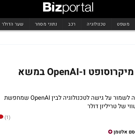
משפט
טכנולוגיה
רכב
נתוני מסחר
שער הדולר
עתיד הבינה המלאכותית: מיקרוסופט ו-OpenAI במשא
בין מיקרוסופט שמשקיעה מיליארדים ורוצה לשמור על גישה לטכנולוגיה לבין OpenAI שמחפשת
י של טריליון דולר
(1)
סם אלטמן