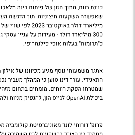
300 מיליארד דולר - מעידות על עניין עסק
כ"תרומות" בעלות אופי פילנתרופי.
אתגר משמעותי נוסף מגיע מכיוונו של אילון
התאגידי. עורך דינו טוען כי המהלך מעביר נכס
שמטרתו הפקת רווחים. מומחים בתחום מזהירי
ביכולת OpenAI לגייס הון, להנפיק מניות ולהתחרות בענקיות הטכנולוגיה הגדולות דוגמת גוגל.
פרופ' דורותי לונד מאוניברסיטת קולומביה 
מתמיד בין הצורך בהשקעות לבין השמירה על ה