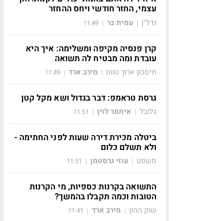
עצמי, החזר חודשי ויחס ההחזר
נדל"ן
עמית בר
11:49
|
|
קרן פנסיה מקיפה ומשלימה: איך היא
עובדת ומה מבטיח לה תשואה
חיסכון ארוך טווח
מירב ארד
11:49
|
|
גרסת טראמפ: דבר בגדול ושא מקל קטן
גלובל
איתמר לוין
11:51
|
|
ביטלה מכירת דירה שעות לפני החתימה -
ולא תשלם כלום
משפט
עוזי גרסטמן
11:51
|
|
התשואה בקרנות כספיות, מי הקרנות
הטובות וכמה תקבלו בהמשך?
שוק ההון
מירב ארד
11:41
|
|