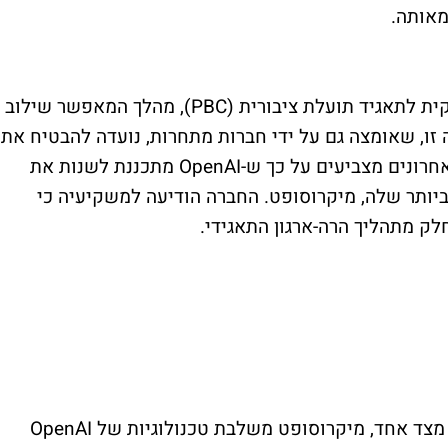
המודל העסקי החדש כולל הסבת הזרוע העסקית לתאגיד תועלת ציבורית (PBC), מהלך המאפשר שילוב
 זו, שאומצה גם על ידי חברות מתחרות, נועדה להבטיח את
יכולת גיוס ההון והצמיחה העתידית. דיווחים אחרונים מצביעים על כך ש-OpenAI מתכננת לשנות את
יותר שלה, מיקרוסופט. החברה הודיעה למשקיעיה כי
לק מתהליך הרה-ארגון התאגידי.
מערכת היחסים בין החברות מורכבת במיוחד. מצד אחד, מיקרוסופט משלבת טכנולוגיות של OpenAI