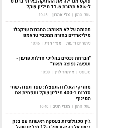
פוקס מגדילה את ההחזקה באיתי ברנדס
ל-63% תמורת 11.5 מיליון שקל
שוק ההון
צלי אהרון
10:46
|
|
מהומה על לא מאומה: החברות שיקבלו
מיליארדים בחזרה ממכסי טראמפ
ניתוחים ודעות
מנדי הניג
10:46
|
|
"הברחת נכסים בהליכי חדלות פרעון -
תופעה נפוצה מאוד"
משפט
איתמר לוין
10:38
|
|
מחזיקי האג"ח התפצלו: נופר תפדה שתי
סדרות ב-400 מיליון שקל ותפחית את
המינוף
שוק ההון
מנדי הניג
10:40
|
|
ג'ין טכנולוגיות בעסקה ראשונה עם בנק
בישראל בהיקף של כ-12 מיליון שקל