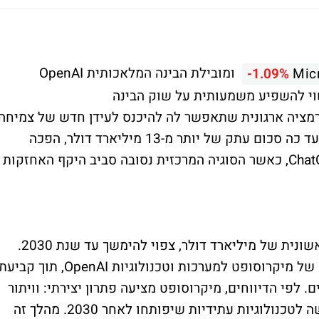
ומובילת הבינה המלאכותית OpenAI
-1.09%
Mic
וי להשפיע משמעותית על שוק הבינה
לבצע טרנספורמציה ארגונית שתאפשר לה להיכנס לעידן חדש של צמיחה
ואף הנפקה עתידית. מיקרוסופט, שהשקיעה עד כה סכום עתק של יותר מ-13 מיליארד דולר, הפכה
לשחקן מפתח בהתפתחותה של מפתחת ChatGPT, כאשר הסוגיה המרכזית נסובה סביב היקף האחזקות
ההסכם הקיים, שנולד ב-2019 עם השקעה ראשונית של מיליארד דולר, צפוי להימשך עד שנת 2030.
ההסכם מגדיר באופן מדויק את זכויות הגישה של מיקרוסופט למערכות וטכנולוגיות OpenAI, תוך קביע
 לפי הדיווחים, מיקרוסופט מציעה פתרון יצירתי: וויתור
על חלק מאחזקותיה ההוניות תמורת זכות גישה לטכנולוגיות עתידיות שיפותחו לאחר 2030. מהלך זה