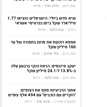
שוק ההון
מירב ארד
09:58
|
|
שיא חדש ביולי: הישראלים הוציאו 1.77
מיליארד שקל ביום בכרטיסי אשראי
בארץ
ענת גלעד
09:30
|
|
אמפא רוכשת את סרוגו בתמורה של עד
160 מיליון שקל
שוק ההון
צלי אהרון
09:40
|
|
יעקב פיננסים: הרווח הנקי ברבעון עלה
ב-13.8% ל-24.1 מיליון שקל
שוק ההון
ענת גלעד
09:14
|
|
אתגר הרביעיות סחף את הצופים:
"רוקדים עם כוכבים" עם 494 אלף צופים
תקשורת ומדיה
מירב ארד
09:17
|
|