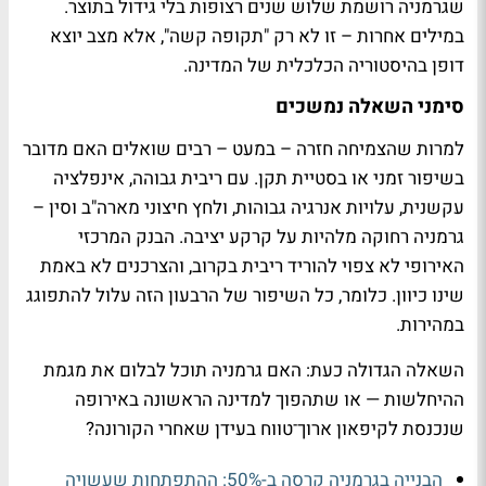
שגרמניה רושמת שלוש שנים רצופות בלי גידול בתוצר.
במילים אחרות – זו לא רק "תקופה קשה", אלא מצב יוצא
דופן בהיסטוריה הכלכלית של המדינה.
סימני השאלה נמשכים
למרות שהצמיחה חזרה – במעט – רבים שואלים האם מדובר
בשיפור זמני או בסטיית תקן. עם ריבית גבוהה, אינפלציה
עקשנית, עלויות אנרגיה גבוהות, ולחץ חיצוני מארה"ב וסין –
גרמניה רחוקה מלהיות על קרקע יציבה. הבנק המרכזי
האירופי לא צפוי להוריד ריבית בקרוב, והצרכנים לא באמת
שינו כיוון. כלומר, כל השיפור של הרבעון הזה עלול להתפוגג
במהירות.
השאלה הגדולה כעת: האם גרמניה תוכל לבלום את מגמת
ההיחלשות — או שתהפוך למדינה הראשונה באירופה
שנכנסת לקיפאון ארוך־טווח בעידן שאחרי הקורונה?
הבנייה בגרמניה קרסה ב-50%: ההתפתחות שעשויה