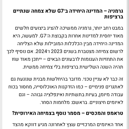
גרמניה – המדינה היחידה ב־G7 שלא צמחה שנתיים
ברציפות
במבט רחב יותר, גרמניה ממשיכה להציג ביצועים חלשים
מאוד יחסית למדינות אחרות בקבוצת ה־G7. למעשה, היא
המדינה היחידה מבין הכלכלות המובילות שלא הצליחה
לרשום צמיחה מצטברת בשנים 2023 ו־2024. אם נוסיף לכך
את התחזיות העגומות לרבעונים הבאים – ייתכן מאוד שזו
תהיה השנה השלישית ברציפות בלי צמיחה ממשית.
זה כבר לא עניין טכני. מדובר בהיחלשות מבנית שנוגעת גם
לאתגרים פנימיים – כמו הזדקנות האוכלוסייה, מחסור בכוח
עבודה מיומן, בעיות בתשתיות ואינפלציה גבוהה – וגם
לאיומים חיצוניים. בראשם: מלחמות הסחר.
טראמפ והמכסים – מסמר נוסף בצמיחה האירופית?
אחד האיומים המרכזיים שצץ לאחרונה מגיע דווקא מהצד