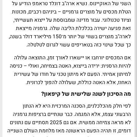
השני של האוקיינוס. נשיא ארה"ב דונלד טראמפ הודיע על
הטלת מכסים על מוצרים גרמניים – ביניהם רכבים, מכונות
וציוד טכנולוגי. עבור מדינה שמבוססת על ייצוא תעשייתי,
זאת פגיעה ישירה בכלכלת הליבה שלה. גרמניה מייצאת
לארה"ב מוצרים בשווי של יותר מ־150 מיליארד דולר בשנה,
כך שכל שינוי כזה בטאריפים עשוי לגרום לטלטלה.
אם המכסים יורחבו או יישארו לאורך זמן, התוצאה עלולה
להיות הרסנית: ירידה בייצוא, האטה בצמיחה, ואולי – כניסה
למיתון אמיתי. הפעם לא מיתון טכני על חודו של עשירית
האחוז, אלא האטה כוללת, שעלולה להפוך לכרונית.
מה הסיכון לשנה שלישית של קיפאון?
לפי חלק מהכלכלנים, הסכנה המרכזית היא לא הנתון
הרבעוני עצמו, אלא המגמה. כבר שנתיים ברציפות גרמניה
לא מראה צמיחה ממשית. אם גם 2025 תסתיים עם נתונים
דומים, זו תהיה הפעם הראשונה מאז מלחמת העולם השנייה