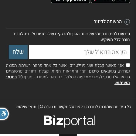
הרשמה לדיוור
הירשם לסיכום היומי של שוק ההון ולמבזקים של ביזפורטל - ניוזלטרים
חובה לכל משקיע
אני מאשר קבלת שני ניוזלטרים, אשר כל אחד מהווה רשימת תפוצה
נפרדת, בנושאים סיכום יומי והתראות חמות וקבלת דיוורים פרסומיים
בדואר אלקטרוני ו/ או באמצעות הסלולר בהתאם למפורט בסעיף 10
בתנאי
השימוש
כל הזכויות שמורות לחברת ביזפורטל תקשורת בע"מ ©
|
תנאי שימוש