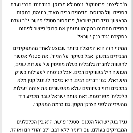
ח"כ ליצמן. פרוטוקול: נוסח לא מתוקן. הנוכחים: חברי ועדת
כספים של הכנסת. מוזמנים רבים מאוד, ביניהם, במקום
הראשון: נגיד בנק ישראל, פרופסור סטנלי פישר. יו"ר ועדת
כספים מתרווח במקומו ומזמין את פרופ' פישר לפתוח
בסקירת נגיד בנק ישראל.
המינוי הזה הוא המוצלח ביותר שבוצע לאחד מהתפקידים
הבכירים במשק. אבל בעיקר 'על הנייר'. את סטנלי אפשר
להשוות לחברה גלובלית בעלת מוניטין של עשרות שנים,
העושה חיל בשווקים רבים. אבל כניסתה לפעילות בשוק
הישראלי, כמו דברים רבים, היא כניסה לג'ונגל קטן מלא
בתככים ורווי בעיוותים שלא מאפשרים את אותה 'יעילות
כלכלית' מפורסמת. זאת אותה ישראל שבה מכריע דוד
מהעירייה לפני הצרכן הקטן. גם ברמת המאקרו.
נגיד בנק ישראל הנכנס, סטנלי פישר, הוא בין הכלכלנים
המבריקים בעולם. עם רזומה ללא רבב, ולב יהודי חם ואוהד.