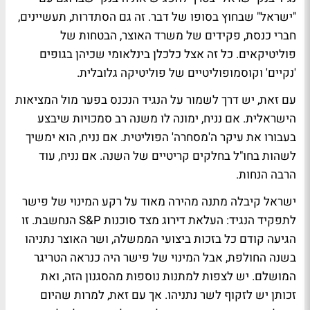
"ישראל" שבחוץ בסופו של דבר. זה גם הסתדרות, תעשיינים,
חברי כנסת, פקידים של משרד האוצר, הבטחות של
פוליטיקאים. כל זה אצל כלכלן בינלאומי שכיהן בגופים
'נקיים' וקוסמופוליטיים של פוליטיקה גלובלית.
עם זאת, יש דרך לשמור על הנגיד הנכנס בפער מול המציאות
הישראלית. אם נניח, ימונה לו משנה רב סמכויות שיבצע
בעבורו את עיקר ה'מסחרה' הפוליטית. אם נניח, הוא ימשיך
לשהות בחו"ל בחלקים קריטיים של השנה. אם נניח, עוד
הרבה הנחות.
ישראל קיבלה מתנה מהירה מאוד על רקע המינוי של פישר
לתפקיד הנגיד: העלאת דירוג מצד סוכנות S&P הנחשבת. זו
הגיעה קודם כל בזכות ביצועי הממשלה, ושר האוצר נתניהו
בשנה החולפת, אבל המינוי של פישר היה כנראה הטריגר
המושלם. יש לצפות למתנות נוספות מהסגנון הזה, ואת
זכותן יש לזקוף לשר נתניהו. אך עם זאת, למרות שהיום