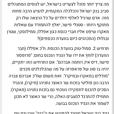
מה צריך יותר מזה? לצערינו בישראל, יש לגופים המתנהלים
סביב בנק ישראל והכלכלה המקומית, להציע הרבה פחות
מזה. אדם שרגיל לאלפי דולרים על כל הרצאה שלו רק
מתוקף היותו - סטנלי פישר, יאלץ להתמודד עם שאלות
מאקרו שיפנו אליו חברי כנסת כגון אפללו, סמילנסקי, שטרן
ובנלולו (המכהנים כיום בוועדת הכספים)?
תרחיש 2. סמול-טוק בוועדת הכנסת. ח"כ אפללו (חבר
הוועדה) לוחץ את ידו של הנגיד הנכנס בחום: "פרופסור
פישר, דיס איז, רוחמה אברהם". אם התרחיש הזה יתקיים,
יהיה בו סוג של פראפרזה על מה שהכלכלנים מכנים
"מודלים במאקרו-ובמיקרו". זאת משום שח"כ אברהם צברה
הרבה הון פוליטי בזכות שר האוצר נתניהו (מיקרו), והנגיד
הסכים להכנס לתפקידו הנוכחי גם בזכות נתניהו (מאקרו).
תתחילו להתרגל למצבים האלה, הרי שר האוצר לא תכנן
לשמור את הנגיד הנכנס בבועה.
נגיד בנק ישראל יצטרך להפגיש את ה"בנק" שבו וגם עם