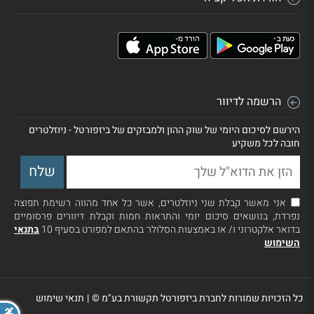
הרשמה לדיוור
הירשם לסיכום היומי של שוק ההון ולמבזקים של ביזפורטל - ניוזלטרים
חובה לכל משקיע
אני מאשר קבלת שני ניוזלטרים, אשר כל אחד מהווה רשימת תפוצה
נפרדת, בנושאים סיכום יומי והתראות חמות וקבלת דיוורים פרסומיים
בדואר אלקטרוני ו/ או באמצעות הסלולר בהתאם למפורט בסעיף 10
בתנאי
השימוש
כל הזכויות שמורות לחברת ביזפורטל תקשורת בע"מ ©
|
תנאי שימוש