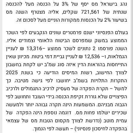
נהג בישראל מס יסף של 3% על הכנסה מעל להכנסה
שנתית של 721,561 שקלים, אליה מצטרף השנה מס
בשיעור 2% על הכנסות ממקורות הוניים מעל לסכום זה.
עולם הפנסיוני ישנם פרמטרים שונים הנקבעים לפי השכר
הממוצע במשק שמפרסם הביטוח הלאומי וצמודים אליו.
השנה פורסמו 2 נתונים לשכר ממוצע –13,316 ₪ לעניין
הגמלאות, ו– 12,536 ₪ לעניין גביית דמי ביטוח. מכיוון שאין
התייחסות בהוראות הדין איזה סוג שמ"ב יש לקחת בחשבון
לצורך החישוב, רשות המיסים הודיעה כי בשנת 2025
התקרות התלויות בשמ"ב יחושבו לפי גישה מטיבה. כך
למשל – תקרת הפקדה של מעסיק לרכיב התגמולים ולרכיב
הפיצויים שלא גוררת זקיפת הכנסה בידי העובד ותחושב לפי
הגבוה מבניהם. המשמעות הינה תקרה גבוהה יותר ולמעשה
שכירים ישלמו פחות מס.
דוגמה נוספת הינה הפקדה
של
עמית מוטב (נדרשת לצורך מקסום הטבות מס של עצמאי
בהפקדה לחיסכון פנסיוני) – תעשה לפי הנמוך.