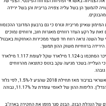
 שקלים, ומוסיף את הצמיחה באשראי ופתיחת המרווח הפיננסי. הצפי של
יה להמשך הן בשל עליה צפויה בריבית והן בשל ירידה
מהבנקים.
מימון שאינן מריבית וגורס כי גם ברבעון המדובר ההכנסות
עמדו על 89 מיליון שקלים זאת על רקע העדר רווחים מאגרות חוב, ורווחים נמוכים
 של השנה נראה רווח חד פעמי ממכירות האחזקות באבגול
גלזר מציין כי הוצאות השכר הגבוהות באופן ניכר הסתכמו ב-1.124 מילארד שקל לעומת 1.117 מילארד
יל ב-2017. גלזר מסביר כי העלייה בשכר מגיעה עקב בונוס כתוצאה מהרווחים
ובהו.
התגובה של לידר מתייחסת גם לצמיחה של האשראי בציבור מאז תחילת 2018 שהגיע ל-1.5%, לפי גלזר
עיקר הצמיחה הינה בתחום המסחרי ובתחום הנדל"ן. הלימות ההון של לאומי עומדת על 11.17%, גבוהה
ם של הנהלת הבנק. הבנק סגר מזמן את החקירה בארה"ב