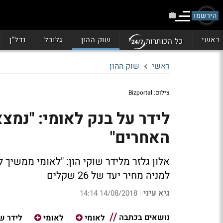
הירשמו
ראשי
שוק ההון
גלובל
נדל"ן
כל הכותרות
ראשי
שוק ההון
צילום: Bizportal
לידר על בנק לאומי: "נמצ
האחרים"
אלון גלזר מלידר שוקי הון: "לאומי ממשיך
למניה מחיר יעד של 26 שקלים
גיא עיני
14/08/2018 14:14
|
נושאים בכתבה
לאומי
לאומי
לידר שו