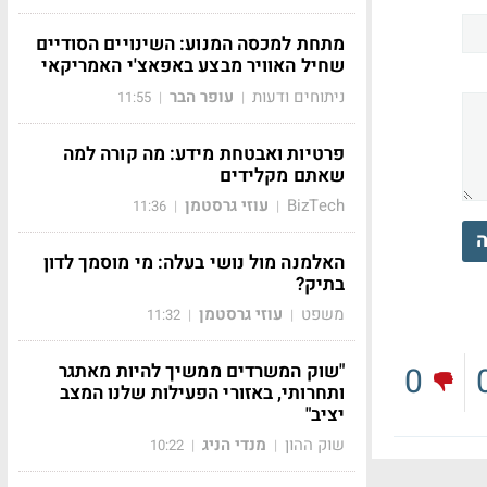
מתחת למכסה המנוע: השינויים הסודיים
שחיל האוויר מבצע באפאצ'י האמריקאי
ניתוחים ודעות
עופר הבר
11:55
|
|
פרטיות ואבטחת מידע: מה קורה למה
שאתם מקלידים
BizTech
עוזי גרסטמן
11:36
|
|
ה
האלמנה מול נושי בעלה: מי מוסמך לדון
בתיק?
משפט
עוזי גרסטמן
11:32
|
|
"שוק המשרדים ממשיך להיות מאתגר
0
ותחרותי, באזורי הפעילות שלנו המצב
יציב"
שוק ההון
מנדי הניג
10:22
|
|