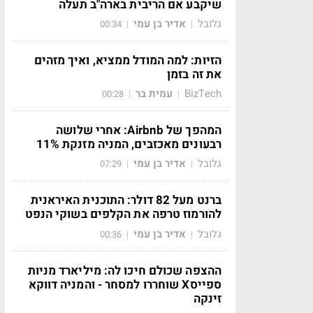
שיקבע אם הריבית בארה"ב תעלה
גלובל
אדיר בן עמי
00:34
|
|
הזיות: למה המודל ממציא, ואיך מזהים
את זה בזמן
BizTech
עמית בר
00:28
|
|
המהפך של Airbnb: אחרי שלושה
רבעונים מאכזבים, המניה מזנקת 11%
גלובל
אדיר בן עמי
07:29
|
|
ברנט מעל 82 דולר: התוכנית האיראנית
להורמוז טרפה את הקלפים בשוקי הנפט
גלובל
אדיר בן עמי
00:36
|
|
ההצפה שכולם חיכו לה: מיליארד מניות
ספייסX שוחררו למסחר - והמניה דווקא
זינקה