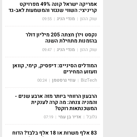
אמריקה ישראל קונה 49% מפרויקט
קריניצי: השווי שנגזר והמשמעות לאב-גד
שוק ההון
מנדי הניג
09:55
|
|
נקסט ויז'ן חצתה 205 מיליון דולר
בהזמנות מתחילת השנה
שוק ההון
מנדי הניג
09:47
|
|
המודלים הסיניים: דיפסיק, קימי, קוואן
וזעזוע המחירים
BizTech
עוזי גרסטמן
00:24
|
|
הרבעון הרווחי ביותר מזה ארבע שנים -
והמניה צנחה: מה קרה לענקית
המשכנתאות רוקט?
גלובל
אדיר בן עמי
07:19
|
|
83 אלף משרות או 18 אלף בלבד? הדוח