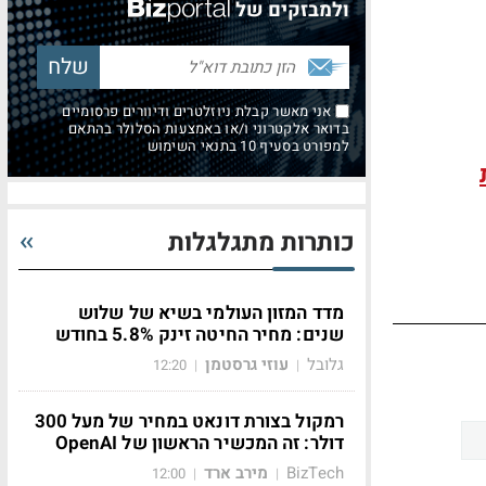
ולמבזקים של
אני מאשר קבלת ניוזלטרים ודיוורים פרסומיים
בדואר אלקטרוני ו/או באמצעות הסלולר בהתאם
למפורט בסעיף 10 בתנאי השימוש
כותרות מתגלגלות
מדד המזון העולמי בשיא של שלוש
שנים: מחיר החיטה זינק 5.8% בחודש
גלובל
עוזי גרסטמן
12:20
|
|
רמקול בצורת דונאט במחיר של מעל 300
דולר: זה המכשיר הראשון של OpenAI
BizTech
מירב ארד
12:00
|
|