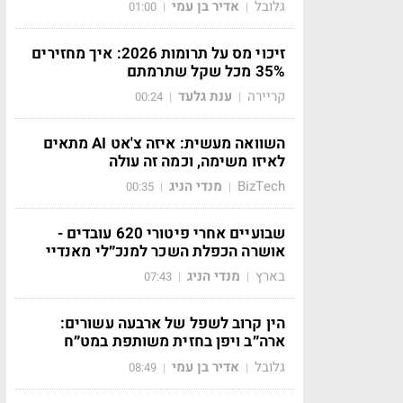
גלובל
אדיר בן עמי
01:00
|
|
זיכוי מס על תרומות 2026: איך מחזירים
35% מכל שקל שתרמתם
קריירה
ענת גלעד
00:24
|
|
השוואה מעשית: איזה צ'אט AI מתאים
לאיזו משימה, וכמה זה עולה
BizTech
מנדי הניג
00:35
|
|
שבועיים אחרי פיטורי 620 עובדים -
אושרה הכפלת השכר למנכ״לי מאנדיי
בארץ
מנדי הניג
07:43
|
|
הין קרוב לשפל של ארבעה עשורים:
ארה״ב ויפן בחזית משותפת במט״ח
גלובל
אדיר בן עמי
08:49
|
|