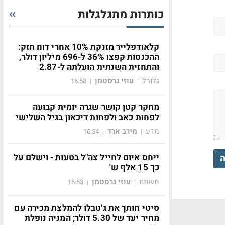
כותרות מתגלגלות
קלאודפלייר מזנקת 10% אחרי דוח חזק:
ההכנסות קפצו 36% ל-696 מיליון דולר,
והתחזית השנתית הועלתה ל-2.87
גלובל
עוזי גרסטמן
16:58
|
|
מחקר קטן קושר שגרה יומית קבועה
לפחות כאב ולפחות דיכאון בגיל השלישי
מדע
מירב ארד
16:54
|
|
ייחס איום לחייל צה"ל בטעות - וישלם על
ה
כך 15 אלף ש'
משפט
עוזי גרסטמן
16:53
|
|
סיטי חותך את ג'טבלו להמלצת מכירה עם
מחיר יעד של 5.30 דולר; המניה נופלת