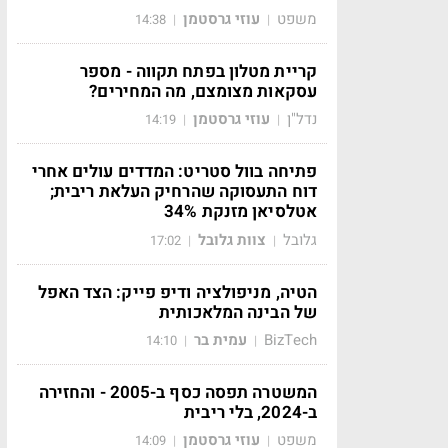
משפט
עוזי גרסטמן
14:38
|
|
קריית מטלון בפתח תקווה - מספר
עסקאות מצומצם, מה המחירים?
נדל"ן
עוזי גרסטמן
14:19
|
|
פתיחה בוול סטריט: המדדים עולים אחרי
דוח התעסוקה שהרחיק העלאת ריבית;
אטלסיאן מזנקת 34%
גלובל
צוות גלובל
17:02
|
|
הטיה, מניפולציה ודיפ פייק: הצד האפל
של הבינה המלאכותית
BizTech
עמית בר
14:10
|
|
המשטרה תפסה כסף ב-2005 - והחזירה
ב-2024, בלי ריבית
משפט
עוזי גרסטמן
14:09
|
|