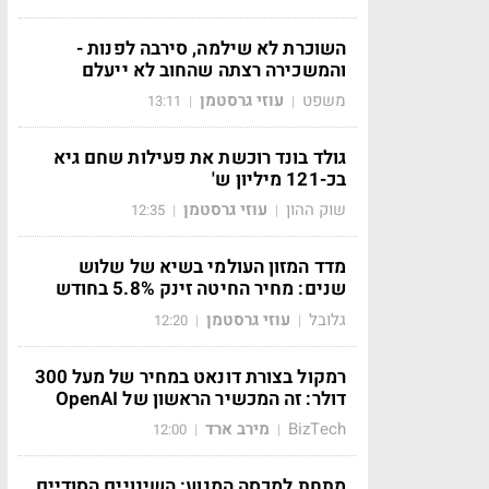
השוכרת לא שילמה, סירבה לפנות -
והמשכירה רצתה שהחוב לא ייעלם
משפט
עוזי גרסטמן
13:11
|
|
גולד בונד רוכשת את פעילות שחם גיא
בכ-121 מיליון ש'
שוק ההון
עוזי גרסטמן
12:35
|
|
מדד המזון העולמי בשיא של שלוש
שנים: מחיר החיטה זינק 5.8% בחודש
גלובל
עוזי גרסטמן
12:20
|
|
רמקול בצורת דונאט במחיר של מעל 300
דולר: זה המכשיר הראשון של OpenAI
BizTech
מירב ארד
12:00
|
|
מתחת למכסה המנוע: השינויים הסודיים