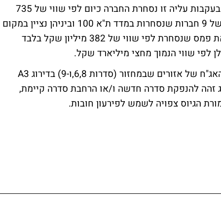
מניית אזורים זינקה מתחילת השנה בכ-35%. בעקבות עליה זו נסחרת החברה כיום לפי שווי של 735
מיליון שקל, שווי שגבוה נכון לרגע זה לשווין של 9 חברות שנסחרות במדד ת"א 100 וביניהן נציין במקום
הראשון מבחינת המועמדות ליציאה מהמדד את פמס שנסחרת לפי שווי של 382 מיליון שקל בלבד
ן לפי שווי הנמוך מחצי מיליארד שקל.
היום אישררה חברת הדירוג מידרוג את דירוג האג"ח של אזורים שבמחזור (סדרות 6,8,ו-9) בדירוג A3
וג זהה להנפקת סדרה חדשה ו/או הרחבת סדרה קיימת,