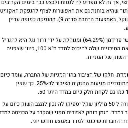
י, אך זה לא מפריע לה לנסות ולבצע כבר בימים הקרובים
מורה ל-50 מיליון שקל (תוך שהיא בוחנת גם את האפשרות לצרף להנפקת האקוויטי
הזו הגם נפקה של אג"ח בסך של 150 מיליון שקל, באמצעות הרחבת סדרה 9). ההנפקה כפופה עדיין
.
המטרה של חברת הנדל"ן הנשלטת על ידי הרשי פרידמן (64.29%) ומנוהלת על ידי דרור נגל היא להגדיל
ערך השוק שלה ב-50 מיליון שקל וכך לשפר את הסיכויים שלה להיכנס למדד ת"א 100, כיוון שצפויה
השוק של המניות.
מדת. חלקו של הציבור בהון המניות של החברה, עומד כיום
רק על 12.46% אך בתוספת החזקותיהם של המוסדיים מגיעות החזקות הציבור לכ-25%. כך שאין
בחברה מעריכים כי מכירת מניות לציבור בתמורה ל-50 מיליון שקל יספיקו לה נכון למצב השוק כיום על
במדד. הזמן דוחק לאזורים מפני שהקרב על הכניסה למדד
חרו החברות שיכנסו למדד באמצע חודש יוני.