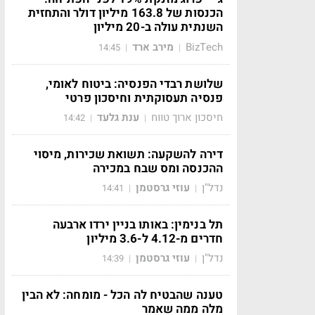
הכנסות של 163.8 מיליון דולר והתחזית
השנתית עולה ב-20 מיליון
BizTech
מירב ארד
14:45
|
|
שלושת רבדי הפנסיה: ביטוח לאומי,
פנסיה תעסוקתית וחיסכון פרטי
חיסכון ארוך טווח
ענת גלעד
14:42
|
|
דירה להשקעה: תשואת שכירות, מיסוי
ההכנסה ומס שבח במכירה
נדל"ן
עוזי גרסטמן
14:41
|
|
תל בנימין: באותו בניין ירדו ארבעה
חדרים מ-4.12 ל-3.6 מיליון
נדל"ן
עוזי גרסטמן
14:39
|
|
טענה שהבטיח לה הכל - מומחה: לא הבין
מלה ממה שאמר