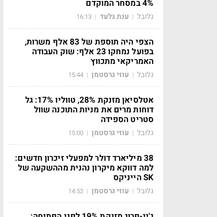
4% במסחר המוקדם
גלובל
ענת גלעד
16:13
|
|
הצפי היה תוספת של 83 אלף משרות,
בפועל נמחקו 23 אלף: שוק העבודה
האמריקאי מתכווץ
גלובל
עוזי גרסטמן
15:44
|
|
אטלסיאן מזנקת 28%, טווליו 17%: גל
דוחות מרים את מניות התוכנה שוול
סטריט הספידה
גלובל
עוזי גרסטמן
15:00
|
|
38 מיליארד דולר למפעלי זיכרון חדשים:
למה דווקא מיקרון נהנית מההשקעה של
SK הייניקס
גלובל
עוזי גרסטמן
14:52
|
|
ג'יי-פרוג מזנקת 19% לפני הפתיחה: