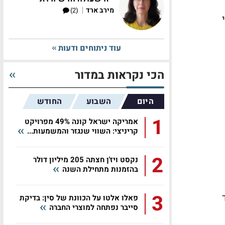
|
מירב ארד
(2)
עוד ניתוחים ודעות
הכי נקראות במדור
היום
השבוע
החודש
1
אמריקה ישראל קונה 49% מפרויקט
קריניצי: השווי שנגזר והמשמעות...
2
נקסט ויז'ן חצתה 205 מיליון דולר
בהזמנות מתחילת השנה
3
פאלו אלטו על הכוונת של סין: בדיקת
סייבר נפתחה למוצרי החברה