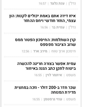
נדל"ן
ענת גלעד
16:57
|
|
איזו דירה אתם באמת יכולים לקנות: הון
עצמי, החזר חודשי ויחס ההחזר
נדל"ן
עמית בר
16:56
|
|
קרן השתלמות: החיסכון הפטור ממס
שרוב הציבור מפספס
חיסכון ארוך טווח
מירב ארד
12:56
|
|
עמית אפשר בצורה חריגה להכשרה
ביטוח לתקן כתב הגנה באיחור
משפט
איתמר לוין
16:55
|
|
שכר חדר ב-200 דולר - וזכה במחצית
מדירת המנוחה
משפט
עוזי גרסטמן
16:55
|
|