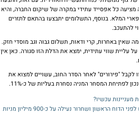
ה של גוף ממשלתי כמו התעשייה האווירית. עם זאת, ההצעה
נה מציעה כל אפסייד עתידי במקרה של שיקום החברה, והיא
ן דולר לעומת הפארי המלא. בנוסף, התשלומים יתבצעו בהתאם לתזרים
י להתעכב.
 שאין באחרות, קרי ודאות, תשלום גבוה וגב מוסדי חזק.
 עליית שווי עתידית, ימצא את הדלת הזו סגורה. כאן אין
.
לקבל "פירורים" לאחר הסדר החוב, עשויים למצוא את
ון לפתיחת המסחר המניה נסחרת בעליות של כ-11%.
ת מעניינות עכשיו?