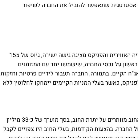
ה אסטרטגית שתאפשר להוביל את החברה לשיפור
הצעה חדשה שפורסמה הבוקר מטעם התעשייה האווירית והפניקס מציגה גישה ישירה, גיוס של 155
 ראשון על נכסי החברה, שישמשו יחד עם המזומנים
ה, לפירעון של כ-91% מחוב האג"ח הקיים. בתמורה, החברה תעבור לידיים פרטיות וחזקות
80. מהבעלות תעבור לתע"א ו־19.99% לפניקס, כאשר בעלי המניות הקיימים יימחקו לחלוטין ללא
בהצעה הזו, לעומת ההצעות הקודמות, בעלי החוב מוותרים על יתרת החוב, בסך מוערך של כ-33 מיליון
 החברה. בהצעות הקודמות, בעלי החוב היו צפויים לקבל