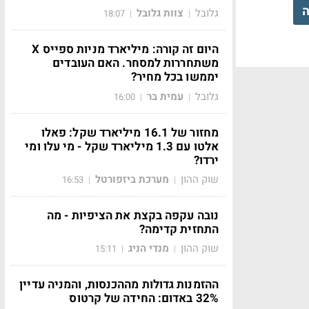
ה
גלובל
צוות גלובל
18:07
|
|
היום זה קורה: מיליארד מניות ספייס X
משתחררות למסחר. האם העובדים
יממשו בכל מחיר?
גלובל
עמית בר
16:00
|
|
מחזור של 16.1 מיליארד שקל: פאלו
אלטו עם 1.3 מיליארד שקל - מי עלו ומי
ירדו?
שוק ההון
מערכת ביזפורטל
16:53
|
|
נובה עקפה בקצת את הציפיות - מה
התחזית קדימה?
שוק ההון
מנדי הניג
15:11
|
|
ההזמנות גדולות מההכנסות, והמניה עדיין
32% באדום: החידה של קרטוס