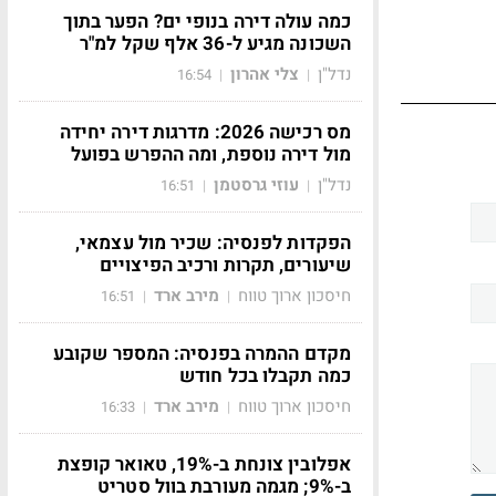
כמה עולה דירה בנופי ים? הפער בתוך
השכונה מגיע ל-36 אלף שקל למ"ר
נדל"ן
צלי אהרון
16:54
|
|
מס רכישה 2026: מדרגות דירה יחידה
מול דירה נוספת, ומה ההפרש בפועל
נדל"ן
עוזי גרסטמן
16:51
|
|
הפקדות לפנסיה: שכיר מול עצמאי,
שיעורים, תקרות ורכיב הפיצויים
חיסכון ארוך טווח
מירב ארד
16:51
|
|
מקדם ההמרה בפנסיה: המספר שקובע
כמה תקבלו בכל חודש
חיסכון ארוך טווח
מירב ארד
16:33
|
|
אפלובין צונחת ב-19%, טאואר קופצת
ב-9%; מגמה מעורבת בוול סטריט