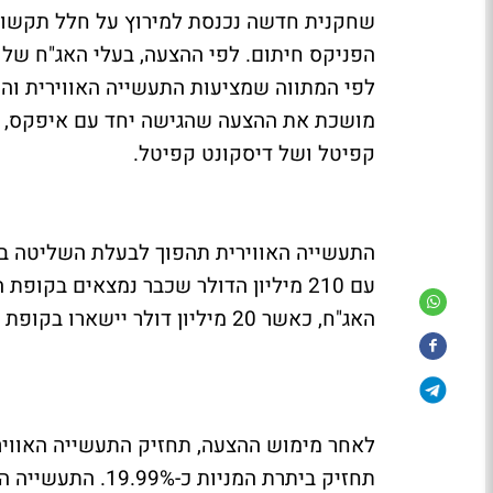
שחקנית חדשה נכנסת למירוץ על חלל תקשור
מושכת את ההצעה שהגישה יחד עם איפקס, כש
קפיטל ושל דיסקונט קפיטל.
האג"ח, כאשר 20 מיליון דולר יישארו בקופת חלל תקשורת לצורכי פעילות שוטפת.
תחזיק ביתרת המני