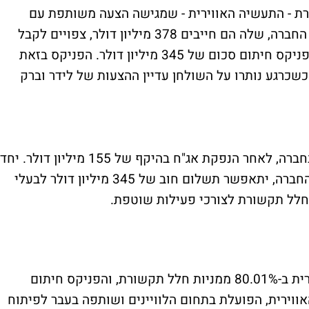
ת - התעשיה האווירית - שמגישה הצעה משותפת עם
הפניקס חיתום. לפי ההצעה, בעלי האג"ח של החברה, שלה הם חייבים 378 מיליון דולר, צפויים לקבל
לפי המתווה שמציעות התעשייה האווירית והפניקס חיתום סכום של 345 מיליון דולר. הפניקס בזאת
כרגע נותרו על השולחן עדיין ההצעות של לידר וברק
התעשייה האווירית תהפוך לבעלת השליטה בחברה, לאחר הנפקת אג"ח בהיקף של 155 מיליון דולר. יחד
עם 210 מיליון הדולר שכבר נמצאים בקופת החברה, יתאפשר תשלום חוב של 345 מיליון דולר לבעלי
לאחר מימוש ההצעה, תחזיק התעשייה האווירית ב-80.01% ממניות חלל תקשורת, והפניקס חיתום
ות כ-19.99%. התעשייה האווירית, הפועלת בתחום הלוויינים ושותפה בעבר לפיתוח