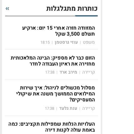
כותרות מתגלגלות
המזוודה חזרה אחרי 15 יום: ארקיע
תשלם 3,500 שקל
משפט
עוזי גרסטמן
18:15
|
|
הזום כבר לא מספיק: הבינה המלאכותית
מחזירה את ראיון העבודה לחדר
קריירה
מירב ארד
17:38
|
|
מסלול מכשולים לניהול: איך שירות
המילואים הממושך משנה את שיקולי
המעסיקים?
קריירה
ענת גלעד
17:38
|
|
העלויות הנלוות שמפילות תקציבים: כמה
באמת עולה לקנות דירה