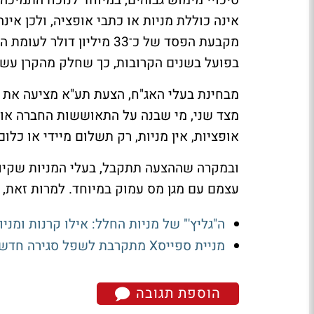
סיכויי מימוש גבוהים, במיוחד לנוכח התמיכ
אינה כוללת מניות או כתבי אופציה, ולכן אי
מקבעת הפסד של כ־33 מיליו
בפועל בשנים הקרובות, כך שחלק מהקרן עשו
מבחינת בעלי האג"ח, הצעת תע"א מציעה את מה
מצד שני, מי שבנה על התאוששות החברה או על
אופציות, אין מניות, רק תשלום מיידי או כלום
ובמקרה שההצעה תתקבל, בעלי המניות שקיוו 
עצמם עם מגן מס עמוק במיוחד. למרות זאת, נכ
ה"גליץ'" של מניות החלל: אילו קרנות ומניו
מניית ספייסX מתקרבת לשפל סגירה חדש לפני הדוח הראשון ושחרור נעילה על כ-900 מיליון מניות
הוספת תגובה