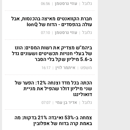
גלובל
עוזי גרסטמן
06:56
|
|
חברת הקוואנטים מאיצה בהכנסות, אבל
עולה בהפסדים - הדוח של IonQ
גלובל
עוזי גרסטמן
07:10
|
|
ביהמ"ש מצדיק את רשות המסים: הונו
של בעלי חנויות תכשיטים ושעונים גדל
ב-5.6 מיליון שקל בלי הסבר
משפט
איתמר לוין
16:17
|
|
הכתה בכל מדד וצנחה 12%: הפער של
שני מיליון דולר שהפיל את מניית
דואולינגו
גלובל
אדיר בן עמי
07:07
|
|
צמחה ב-53% ואיבדה 21% בדקות: מה
באמת קרה בדוח של אפלובין